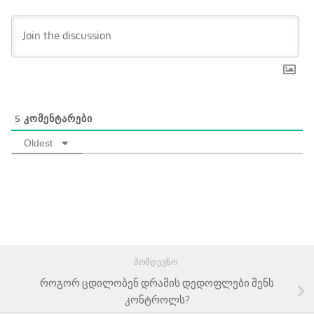
5
ᲙᲝᲛᲔᲜᲢᲐᲠᲔᲑᲘ
Oldest
ᲛᲝᲛᲓᲔᲕᲜᲝ
როგორ ცდილობენ დრამის დედოფლები შენს
კონტროლს?