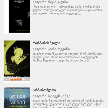
ავტორი:
რუპი კაური
"რძე და თაფლი" – ემოციებით სავსე პოეზია რუპი
კაურის "რძე და თაფლი" არის პოეზიისა და პროზის
უნიკალური კრებული, რომელიც მკ
ᲠᲝᲖᲛᲐᲠᲘᲡ ᲨᲕᲘᲚᲘ
ავტორი:
აირა რევინი
თავისუფლად შეგვიძლია ვთქვათ, რომ „როზმარის
შვილი" ერთ-ერთი ნაწარმოებია იმ ათეულიდან,
რომელმაც დიდი გავლენა მოახდინა საში
ᲡᲘᲖᲛᲐᲠᲗᲛᲭᲔᲠᲘ
ავტორი:
სტივენ კინგი
ხვალ ოთხი მეგობარი იმ ადგილისკენ გაემგზავრება,
რომელსაც "კედელში გაკეთებული ხვრელი" ჰქვია.
წინ ნანატრი რვა დღე ელოდებათ.