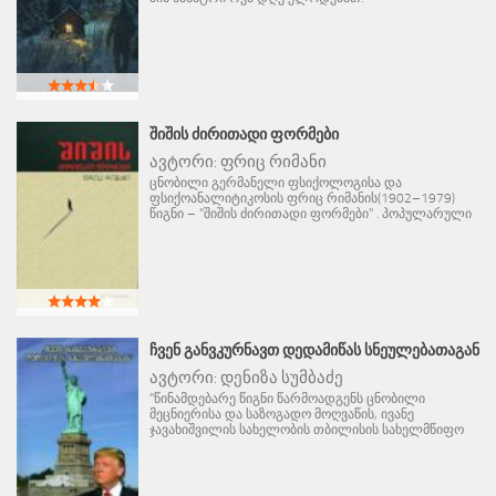
ᲨᲘᲨᲘᲡ ᲫᲘᲠᲘᲗᲐᲓᲘ ᲤᲝᲠᲛᲔᲑᲘ
ავტორი:
ფრიც რიმანი
ცნობილი გერმანელი ფსიქოლოგისა და
ფსიქოანალიტიკოსის ფრიც რიმანის(1902–1979)
წიგნი – "შიშის ძირითადი ფორმები" . პოპულარული
ᲩᲕᲔᲜ ᲒᲐᲜᲕᲙᲣᲠᲜᲐᲕᲗ ᲓᲔᲓᲐᲛᲘᲬᲐᲡ ᲡᲜᲔᲣᲚᲔᲑᲐᲗᲐᲒᲐᲜ
ავტორი:
დენიზა სუმბაძე
"წინამდებარე წიგნი წარმოადგენს ცნობილი
მეცნიერისა და საზოგადო მოღვაწის, ივანე
ჯავახიშვილის სახელობის თბილისის სახელმწიფო