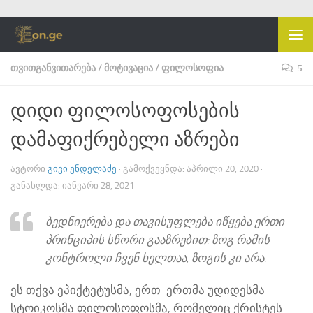
Skip to content
ᲗᲕᲘᲗᲒᲐᲜᲕᲘᲗᲐᲠᲔᲑᲐ
/
ᲛᲝᲢᲘᲕᲐᲪᲘᲐ
/
ᲤᲘᲚᲝᲡᲝᲤᲘᲐ
5
დიდი ფილოსოფოსების
დამაფიქრებელი აზრები
ᲐᲕᲢᲝᲠᲘ
ᲒᲘᲕᲘ ᲔᲜᲓᲔᲚᲐᲫᲔ
· ᲒᲐᲛᲝᲥᲕᲔᲧᲜᲓᲐ:
ᲐᲞᲠᲘᲚᲘ 20, 2020
·
ᲒᲐᲜᲐᲮᲚᲓᲐ:
ᲘᲐᲜᲕᲐᲠᲘ 28, 2021
ბედნიერება და თავისუფლება იწყება ერთი
პრინციპის სწორი გააზრებით: ზოგ რამის
კონტროლი ჩვენ ხელთაა, ზოგის კი არა.
ეს თქვა ეპიქტეტუსმა, ერთ-ერთმა უდიდესმა
სტოიკოსმა ფილოსოფოსმა, რომელიც ქრისტეს