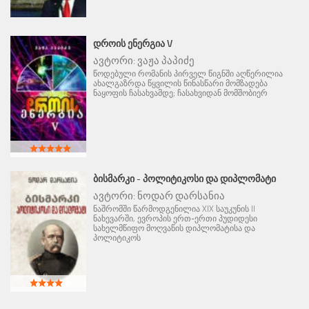
ᲓᲠᲝᲘᲡ ᲔᲜᲔᲠᲒᲘᲐ V
ავტორი:
ვაჟა პაპიძე
წოდებული რომანის პირველ წიგნში აღწერილია
ახალგაზრდა წყვილის წინასწარი მომზადება
ნაყოფის ჩასახვამდე; ჩასახვიდან მომშობიერ
ᲑᲘᲡᲛᲐᲠᲙᲘ - ᲞᲝᲚᲘᲢᲘᲙᲝᲡᲘ ᲓᲐ ᲓᲘᲞᲚᲝᲛᲐᲢᲘ
ავტორი:
ნოდარ დარსანია
ნაშრომში წარმოდგენილია XIX საუკუნის II
ნახევარში, ევროპის ერთ-ერთი პუდიდესი
სახელმწიფო მოღვაწის დიპლომატისა და
პოლიტიკოს