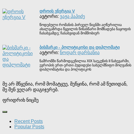
ᲓᲠᲝᲘᲡ ᲔᲜᲔᲠᲒᲘᲐ V
ავტორი:
ვაჟა პაპიძე
წოდებული რომანის პირველ წიგნში აღწერილია
ახალგაზრდა წყვილის წინასწარი მომზადება ნაყოფის
ჩასახვამდე; ჩასახვიდან მომშობიერ
ᲑᲘᲡᲛᲐᲠᲙᲘ - ᲞᲝᲚᲘᲢᲘᲙᲝᲡᲘ ᲓᲐ ᲓᲘᲞᲚᲝᲛᲐᲢᲘ
ავტორი:
ნოდარ დარსანია
ნაშრომში წარმოდგენილია XIX საუკუნის II ნახევარში,
ევროპის ერთ-ერთი პუდიდესი სახელმწიფო მოღვაწის
დიპლომატისა და პოლიტიკოს
მე არ მწყენია, რომ მომატყუე, მეწყინა, რომ ამ წუთიდან,
მე შენ ვეღარ დაგიჯერებ.
ფრიდრიხ ნიცშე
Recent Posts
Popular Posts