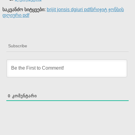
საკვანძო სიტყვები:
brijit jonsis dgiuri pdf
ბრიჯიტ ჯონსის
დღიური pdf
Subscribe
0
ᲙᲝᲛᲔᲜᲢᲐᲠᲘ