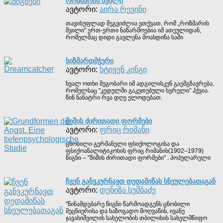
ᲠᲝᲖᲛᲐᲠᲘᲡ ᲨᲕᲘᲚᲘ
ავტორი:
აირა რევინი
თავისუფლად შეგვიძლია ვთქვათ, რომ „როზმარის
შვილი" ერთ-ერთი ნაწარმოებია იმ ათეულიდან,
რომელმაც დიდი გავლენა მოახდინა საში
ᲡᲘᲖᲛᲐᲠᲗᲛᲭᲔᲠᲘ
ავტორი:
სტივენ კინგი
ხვალ ოთხი მეგობარი იმ ადგილისკენ გაემგზავრება,
რომელსაც "კედელში გაკეთებული ხვრელი" ჰქვია.
წინ ნანატრი რვა დღე ელოდებათ.
ᲨᲘᲨᲘᲡ ᲫᲘᲠᲘᲗᲐᲓᲘ ᲤᲝᲠᲛᲔᲑᲘ
ავტორი:
ფრიც რიმანი
ცნობილი გერმანელი ფსიქოლოგისა და
ფსიქოანალიტიკოსის ფრიც რიმანის(1902–1979)
წიგნი – "შიშის ძირითადი ფორმები" . პოპულარული
ᲩᲕᲔᲜ ᲒᲐᲜᲕᲙᲣᲠᲜᲐᲕᲗ ᲓᲔᲓᲐᲛᲘᲬᲐᲡ ᲡᲜᲔᲣᲚᲔᲑᲐᲗᲐᲒᲐᲜ
ავტორი:
დენიზა სუმბაძე
"წინამდებარე წიგნი წარმოადგენს ცნობილი
მეცნიერისა და საზოგადო მოღვაწის, ივანე
ჯავახიშვილის სახელობის თბილისის სახელმწიფო