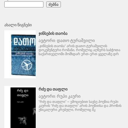
ძებნა
ᲐᲮᲐᲚᲘ ᲬᲘᲒᲜᲔᲑᲘ
ᲯᲘᲜᲡᲔᲑᲘᲡ ᲗᲐᲝᲑᲐ
ავტორი:
დათო ტურაშვილი
„ჯინსების თაობა“ არის დათო ტურაშვილის
დოკუმენტური რომანი, რომელიც აღწერს საბჭოთა
საქართველოში მომხდარ ერთ-ერთ ყველაზე დრ
ᲠᲫᲔ ᲓᲐ ᲗᲐᲤᲚᲘ
ავტორი:
რუპი კაური
"რძე და თაფლი" – ემოციებით სავსე პოეზია რუპი
კაურის "რძე და თაფლი" არის პოეზიისა და პროზის
უნიკალური კრებული, რომელიც მკ