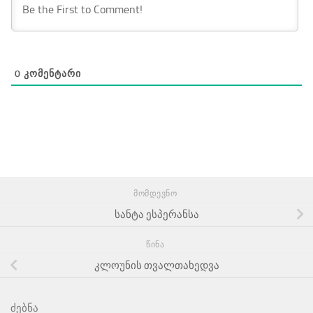
0
ᲙᲝᲛᲔᲜᲢᲐᲠᲘ
ᲛᲝᲛᲓᲔᲕᲜᲝ
სანტა ესპერანსა
ᲬᲘᲜᲐ
კლოუნის თვალთახედვა
ძებნა