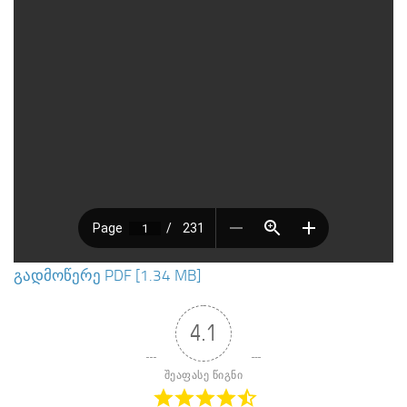
გადმოწერე PDF [1.34 MB]
4.1
შეაფასე წიგნი