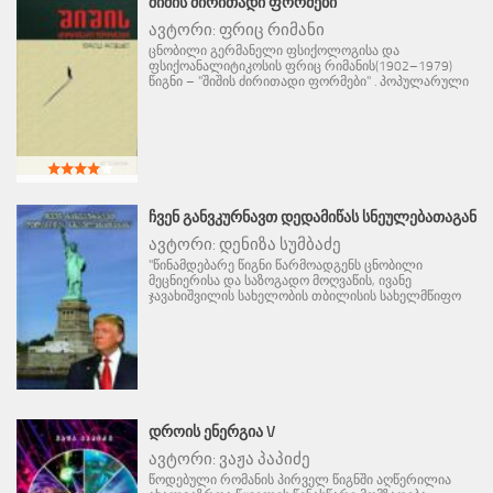
ᲨᲘᲨᲘᲡ ᲫᲘᲠᲘᲗᲐᲓᲘ ᲤᲝᲠᲛᲔᲑᲘ
ავტორი:
ფრიც რიმანი
ცნობილი გერმანელი ფსიქოლოგისა და
ფსიქოანალიტიკოსის ფრიც რიმანის(1902–1979)
წიგნი – "შიშის ძირითადი ფორმები" . პოპულარული
ᲩᲕᲔᲜ ᲒᲐᲜᲕᲙᲣᲠᲜᲐᲕᲗ ᲓᲔᲓᲐᲛᲘᲬᲐᲡ ᲡᲜᲔᲣᲚᲔᲑᲐᲗᲐᲒᲐᲜ
ავტორი:
დენიზა სუმბაძე
"წინამდებარე წიგნი წარმოადგენს ცნობილი
მეცნიერისა და საზოგადო მოღვაწის, ივანე
ჯავახიშვილის სახელობის თბილისის სახელმწიფო
ᲓᲠᲝᲘᲡ ᲔᲜᲔᲠᲒᲘᲐ V
ავტორი:
ვაჟა პაპიძე
წოდებული რომანის პირველ წიგნში აღწერილია