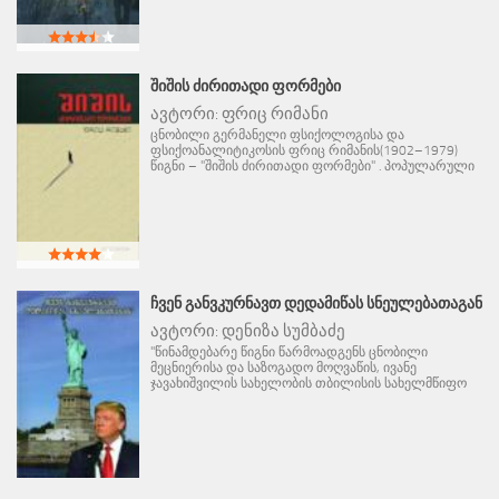
ᲨᲘᲨᲘᲡ ᲫᲘᲠᲘᲗᲐᲓᲘ ᲤᲝᲠᲛᲔᲑᲘ
ავტორი:
ფრიც რიმანი
ცნობილი გერმანელი ფსიქოლოგისა და
ფსიქოანალიტიკოსის ფრიც რიმანის(1902–1979)
წიგნი – "შიშის ძირითადი ფორმები" . პოპულარული
ᲩᲕᲔᲜ ᲒᲐᲜᲕᲙᲣᲠᲜᲐᲕᲗ ᲓᲔᲓᲐᲛᲘᲬᲐᲡ ᲡᲜᲔᲣᲚᲔᲑᲐᲗᲐᲒᲐᲜ
ავტორი:
დენიზა სუმბაძე
"წინამდებარე წიგნი წარმოადგენს ცნობილი
მეცნიერისა და საზოგადო მოღვაწის, ივანე
ჯავახიშვილის სახელობის თბილისის სახელმწიფო