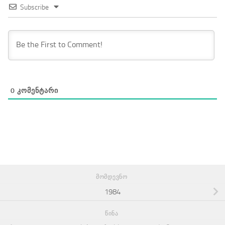
Subscribe
0
ᲙᲝᲛᲔᲜᲢᲐᲠᲘ
ᲛᲝᲛᲓᲔᲕᲜᲝ
1984
ᲬᲘᲜᲐ