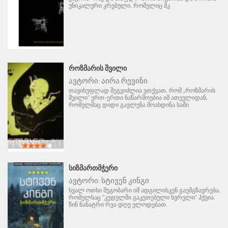
უნიკალური კრებული, რომელიც მკ
ᲠᲝᲖᲛᲐᲠᲘᲡ ᲨᲕᲘᲚᲘ
ავტორი:
აირა რევინი
თავისუფლად შეგვიძლია ვთქვათ, რომ „როზმარის
შვილი" ერთ-ერთი ნაწარმოებია იმ ათეულიდან,
რომელმაც დიდი გავლენა მოახდინა საში
ᲡᲘᲖᲛᲐᲠᲗᲛᲭᲔᲠᲘ
ავტორი:
სტივენ კინგი
ხვალ ოთხი მეგობარი იმ ადგილისკენ გაემგზავრება,
რომელსაც "კედელში გაკეთებული ხვრელი" ჰქვია.
წინ ნანატრი რვა დღე ელოდებათ.