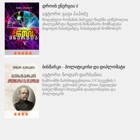
ᲓᲠᲝᲘᲡ ᲔᲜᲔᲠᲒᲘᲐ V
ავტორი:
ვაჟა პაპიძე
წოდებული რომანის პირველ წიგნში აღწერილია
ახალგაზრდა წყვილის წინასწარი მომზადება
ნაყოფის ჩასახვამდე; ჩასახვიდან მომშობიერ
ᲑᲘᲡᲛᲐᲠᲙᲘ - ᲞᲝᲚᲘᲢᲘᲙᲝᲡᲘ ᲓᲐ ᲓᲘᲞᲚᲝᲛᲐᲢᲘ
ავტორი:
ნოდარ დარსანია
ნაშრომში წარმოდგენილია XIX საუკუნის II
ნახევარში, ევროპის ერთ-ერთი პუდიდესი
სახელმწიფო მოღვაწის დიპლომატისა და
პოლიტიკოს