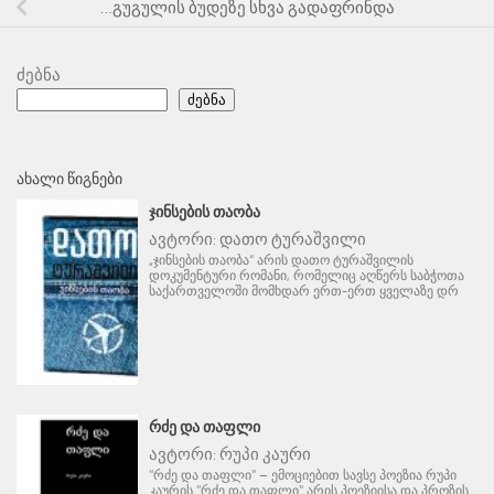
…გუგულის ბუდეზე სხვა გადაფრინდა
ძებნა
ძებნა
ᲐᲮᲐᲚᲘ ᲬᲘᲒᲜᲔᲑᲘ
ᲯᲘᲜᲡᲔᲑᲘᲡ ᲗᲐᲝᲑᲐ
ავტორი:
დათო ტურაშვილი
„ჯინსების თაობა“ არის დათო ტურაშვილის
დოკუმენტური რომანი, რომელიც აღწერს საბჭოთა
საქართველოში მომხდარ ერთ-ერთ ყველაზე დრ
ᲠᲫᲔ ᲓᲐ ᲗᲐᲤᲚᲘ
ავტორი:
რუპი კაური
"რძე და თაფლი" – ემოციებით სავსე პოეზია რუპი
კაურის "რძე და თაფლი" არის პოეზიისა და პროზის