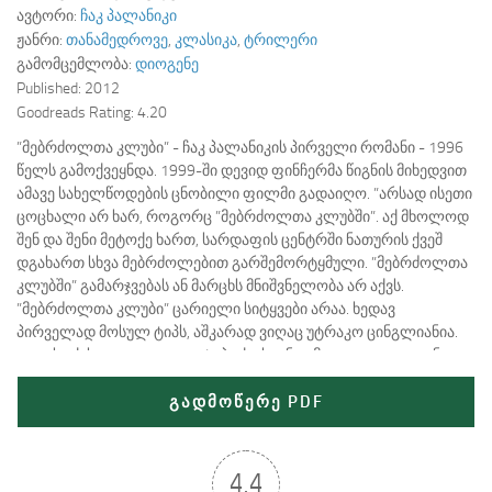
ავტორი:
ჩაკ პალანიკი
ჟანრი:
თანამედროვე
,
კლასიკა
,
ტრილერი
გამომცემლობა:
დიოგენე
Published:
2012
Goodreads Rating:
4.20
”მებრძოლთა კლუბი” - ჩაკ პალანიკის პირველი რომანი - 1996
წელს გამოქვეყნდა. 1999-ში დევიდ ფინჩერმა წიგნის მიხედვით
ამავე სახელწოდების ცნობილი ფილმი გადაიღო. ”არსად ისეთი
ცოცხალი არ ხარ, როგორც ”მებრძოლთა კლუბში”. აქ მხოლოდ
შენ და შენი მეტოქე ხართ, სარდაფის ცენტრში ნათურის ქვეშ
დგახართ სხვა მებრძოლებით გარშემორტყმული. ”მებრძოლთა
კლუბში” გამარჯვებას ან მარცხს მნიშვნელობა არ აქვს.
”მებრძოლთა კლუბი” ცარიელი სიტყვები არაა. ხედავ
პირველად მოსულ ტიპს, აშკარად ვიღაც უტრაკო ცინგლიანია.
გადის ექვსი თვე და იგივე ტიპი ქვისგან გამოკვეთილი გგონია,
უკვე…
გადმოწერე PDF
4.4