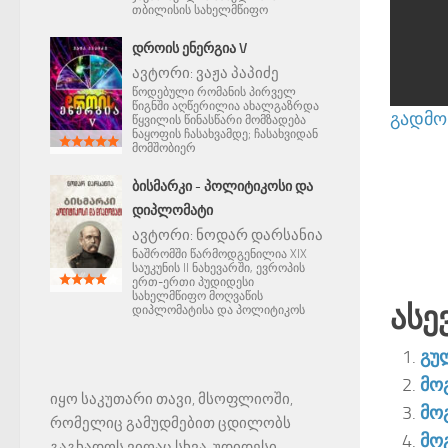
თბილისის სახელმწიფო
ᲓᲠᲝᲘᲡ ᲔᲜᲔᲠᲒᲘᲐ V
ავტორი:
ვაჟა პაპიძე
წოდებული რომანის პირველ
წიგნში აღწერილია ახალგაზრდა
გადმოწ
წყვილის წინასწარი მომზადება
ნაყოფის ჩასახვამდე; ჩასახვიდან
მომშობიერ
ᲑᲘᲡᲛᲐᲠᲙᲘ - ᲞᲝᲚᲘᲢᲘᲙᲝᲡᲘ ᲓᲐ
ᲓᲘᲞᲚᲝᲛᲐᲢᲘ
ავტორი:
ნოდარ დარსანია
ნაშრომში წარმოდგენილია XIX
საუკუნის II ნახევარში, ევროპის
ერთ-ერთი პუდიდესი
სახელმწიფო მოღვაწის
Ასე
დიპლომატისა და პოლიტიკოს
გუ
მო
იყო საკუთარი თავი, მსოფლიოში,
მო
რომელიც გამუდმებით ცდილობს
მო
გაგხადოს ვიღაც სხვა, უდიდესი