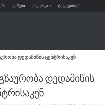
ები
ქვიზები
გალერეა
ტელევიზიები
ᲐᲣᲠᲝᲑᲐ ᲓᲔᲓᲐᲛᲘᲬᲘᲡ ᲪᲔᲜᲢᲠᲘᲡᲐᲙᲔᲜ
გზაურობა დედამიწის
ნტრისაკენ