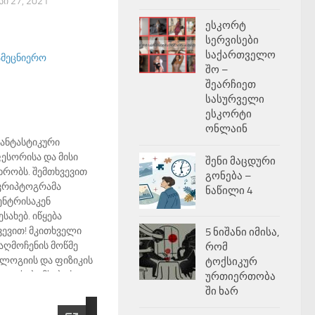
Ი 27, 2021
ესკორტ
სერვისები
საქართველო
ამეცნიერო
შო –
შეარჩიეთ
სასურველი
ესკორტი
ონლაინ
ანტასტიკური
ესორისა და მისი
შენი მაცდური
ხრობს. შემთხვევით
გონება –
კრიპტოგრამა
ნაწილი 4
ენტრისაკენ
სახებ. იწყება
ვევით! მკითხველი
5 ნიშანი იმისა,
ღმოჩენის მოწმე
რომ
ოლოგიის და ფიზიკის
ტოქსიკურ
კითხება მსუბუქი
ურთიერთობა
იუჟეტის
ში ხარ
.