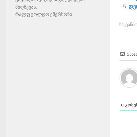
დე
მიღწევაა.
რალფ უოლდო ემერსონი
საკვანძო
Subsc
0
ᲙᲝᲛᲔ