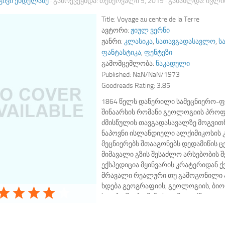
ᲒᲘᲕᲘ ᲔᲜᲓᲔᲚᲐᲫᲔ
· ᲒᲐᲛᲝᲥᲕᲔᲧᲜᲓᲐ:
ᲗᲔᲑᲔᲠᲕᲐᲚᲘ 5, 2019
· ᲒᲐᲜᲐᲮᲚᲓᲐ:
ᲘᲕᲚᲘᲡ
Title:
Voyage au centre de la Terre
ავტორი:
ჟიულ ვერნი
ჟანრი:
კლასიკა
,
სათავგადასავლო
,
ს
ფანტასტიკა
,
ფენტეზი
გამომცემლობა:
ნაკადული
Published:
NaN/NaN/1973
Goodreads Rating:
3.85
1864 წელს დაწერილი სამეცნიერო-ფ
შინაარსის რომანი გეოლოგიის პროფ
ძმისწულის თავგადასავალზე მოგვით
ნაპოვნი ისლანდიელი ალქიმიკოსის 
მეცნიერებს შთააგონებს დედამიწის ც
მიმავალი გზის შესაძლო არსებობის შე
ექსპედიცია მყინვარის კრატერიდან ქ
მრავალი რეალური თუ გამოგონილი ა
ხდება გეოგრაფიის, გეოლოგიის, ბი
სფეროში. რომანი სულმოუთქმელად ი
იუმორით შეზავებული თხრობისა და ს
მოულოდნელი განვითარებების გამო