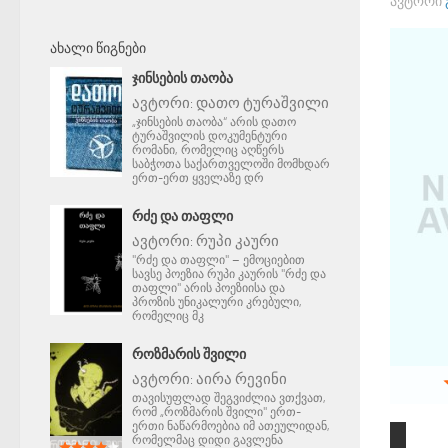
ᲐᲕᲢᲝᲠᲘ
ᲐᲮᲐᲚᲘ ᲬᲘᲒᲜᲔᲑᲘ
ᲯᲘᲜᲡᲔᲑᲘᲡ ᲗᲐᲝᲑᲐ
ავტორი:
დათო ტურაშვილი
„ჯინსების თაობა“ არის დათო
ტურაშვილის დოკუმენტური
რომანი, რომელიც აღწერს
საბჭოთა საქართველოში მომხდარ
ერთ-ერთ ყველაზე დრ
ᲠᲫᲔ ᲓᲐ ᲗᲐᲤᲚᲘ
ავტორი:
რუპი კაური
"რძე და თაფლი" – ემოციებით
სავსე პოეზია რუპი კაურის "რძე და
თაფლი" არის პოეზიისა და
პროზის უნიკალური კრებული,
რომელიც მკ
ᲠᲝᲖᲛᲐᲠᲘᲡ ᲨᲕᲘᲚᲘ
ავტორი:
აირა რევინი
თავისუფლად შეგვიძლია ვთქვათ,
რომ „როზმარის შვილი" ერთ-
ერთი ნაწარმოებია იმ ათეულიდან,
რომელმაც დიდი გავლენა