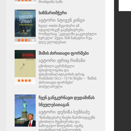
მოახდინა საში
ᲡᲘᲖᲛᲐᲠᲗᲛᲭᲔᲠᲘ
ავტორი:
სტივენ კინგი
ხვალ ოთხი მეგობარი იმ
ადგილისკენ გაემგზავრება,
რომელსაც "კედელში გაკეთებული
ხვრელი" ჰქვია. წინ ნანატრი რვა
დღე ელოდებათ.
ᲨᲘᲨᲘᲡ ᲫᲘᲠᲘᲗᲐᲓᲘ ᲤᲝᲠᲛᲔᲑᲘ
ავტორი:
ფრიც რიმანი
ცნობილი გერმანელი
ფსიქოლოგისა და
ფსიქოანალიტიკოსის ფრიც
რიმანის(1902–1979) წიგნი – "შიშის
ძირითადი ფორმები" .
პოპულარული
ᲩᲕᲔᲜ ᲒᲐᲜᲕᲙᲣᲠᲜᲐᲕᲗ ᲓᲔᲓᲐᲛᲘᲬᲐᲡ
ᲡᲜᲔᲣᲚᲔᲑᲐᲗᲐᲒᲐᲜ
ავტორი:
დენიზა სუმბაძე
"წინამდებარე წიგნი წარმოადგენს
ცნობილი მეცნიერისა და
საზოგადო მოღვაწის, ივანე
ჯავახიშვილის სახელობის