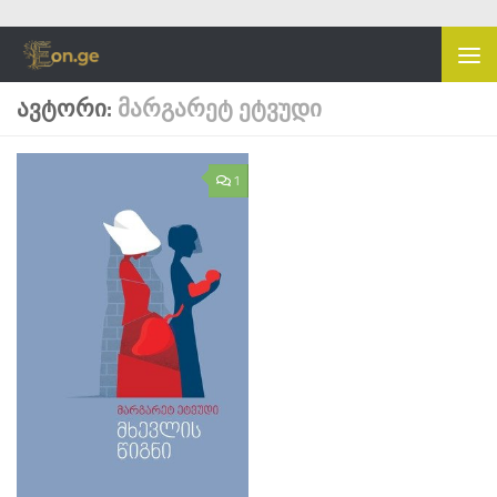
Skip to content
ᲐᲕᲢᲝᲠᲘ:
ᲛᲐᲠᲒᲐᲠᲔᲢ ᲔᲢᲕᲣᲓᲘ
1