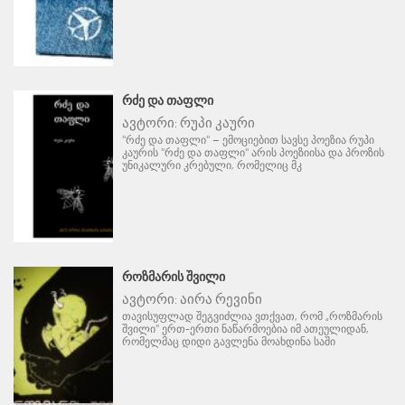
ᲠᲫᲔ ᲓᲐ ᲗᲐᲤᲚᲘ
ავტორი:
რუპი კაური
"რძე და თაფლი" – ემოციებით სავსე პოეზია რუპი
კაურის "რძე და თაფლი" არის პოეზიისა და პროზის
უნიკალური კრებული, რომელიც მკ
ᲠᲝᲖᲛᲐᲠᲘᲡ ᲨᲕᲘᲚᲘ
ავტორი:
აირა რევინი
თავისუფლად შეგვიძლია ვთქვათ, რომ „როზმარის
შვილი" ერთ-ერთი ნაწარმოებია იმ ათეულიდან,
რომელმაც დიდი გავლენა მოახდინა საში