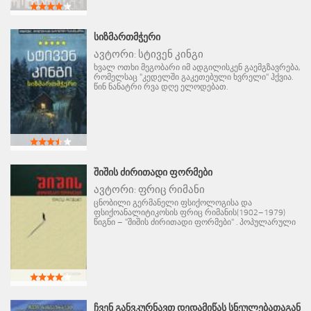
ᲡᲘᲖᲛᲐᲠᲗᲛᲭᲔᲠᲘ
ავტორი:
სტივენ კინგი
ხვალ ოთხი მეგობარი იმ ადგილისკენ გაემგზავრება,
რომელსაც "კედელში გაკეთებული ხვრელი" ჰქვია.
წინ ნანატრი რვა დღე ელოდებათ.
ᲨᲘᲨᲘᲡ ᲫᲘᲠᲘᲗᲐᲓᲘ ᲤᲝᲠᲛᲔᲑᲘ
ავტორი:
ფრიც რიმანი
ცნობილი გერმანელი ფსიქოლოგისა და
ფსიქოანალიტიკოსის ფრიც რიმანის(1902–1979)
წიგნი – "შიშის ძირითადი ფორმები" . პოპულარული
ᲩᲕᲔᲜ ᲒᲐᲜᲕᲙᲣᲠᲜᲐᲕᲗ ᲓᲔᲓᲐᲛᲘᲬᲐᲡ ᲡᲜᲔᲣᲚᲔᲑᲐᲗᲐᲒᲐᲜ