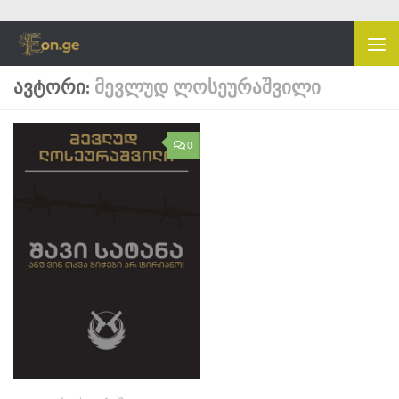
Skip to content
ᲐᲕᲢᲝᲠᲘ:
ᲛᲔᲕᲚᲣᲓ ᲚᲝᲡᲔᲣᲠᲐᲨᲕᲘᲚᲘ
0