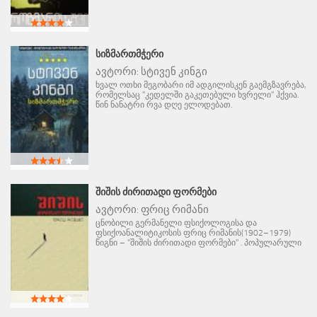
ᲡᲘᲖᲛᲐᲠᲗᲛᲭᲔᲠᲘ
ავტორი:
სტივენ კინგი
ხვალ ოთხი მეგობარი იმ ადგილისკენ გაემგზავრება,
რომელსაც "კედელში გაკეთებული ხვრელი" ჰქვია.
წინ ნანატრი რვა დღე ელოდებათ.
ᲨᲘᲨᲘᲡ ᲫᲘᲠᲘᲗᲐᲓᲘ ᲤᲝᲠᲛᲔᲑᲘ
ავტორი:
ფრიც რიმანი
ცნობილი გერმანელი ფსიქოლოგისა და
ფსიქოანალიტიკოსის ფრიც რიმანის(1902–1979)
წიგნი – "შიშის ძირითადი ფორმები" . პოპულარული