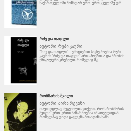
საქართველოში მომხდარ ერთ-ერთ ყველაზე დრ
ᲠᲫᲔ ᲓᲐ ᲗᲐᲤᲚᲘ
ავტორი:
რუპი კაური
"რძე და თაფლი" – ემოციებით სავსე პოეზია რუპი
კაურის "რძე და თაფლი" არის პოეზიისა და პროზის
უნიკალური კრებული, რომელიც მკ
ᲠᲝᲖᲛᲐᲠᲘᲡ ᲨᲕᲘᲚᲘ
ავტორი:
აირა რევინი
თავისუფლად შეგვიძლია ვთქვათ, რომ „როზმარის
შვილი" ერთ-ერთი ნაწარმოებია იმ ათეულიდან,
რომელმაც დიდი გავლენა მოახდინა საში