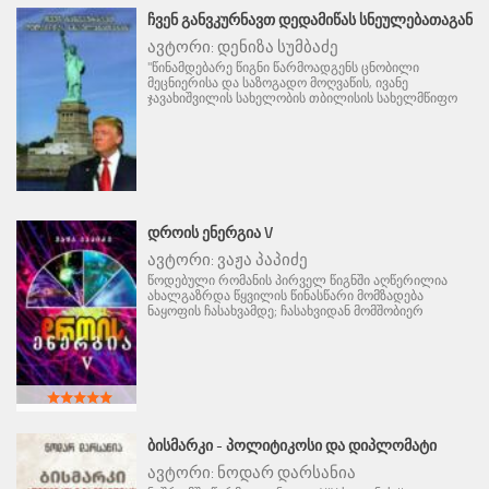
ᲩᲕᲔᲜ ᲒᲐᲜᲕᲙᲣᲠᲜᲐᲕᲗ ᲓᲔᲓᲐᲛᲘᲬᲐᲡ ᲡᲜᲔᲣᲚᲔᲑᲐᲗᲐᲒᲐᲜ
ავტორი:
დენიზა სუმბაძე
"წინამდებარე წიგნი წარმოადგენს ცნობილი
მეცნიერისა და საზოგადო მოღვაწის, ივანე
ჯავახიშვილის სახელობის თბილისის სახელმწიფო
ᲓᲠᲝᲘᲡ ᲔᲜᲔᲠᲒᲘᲐ V
ავტორი:
ვაჟა პაპიძე
წოდებული რომანის პირველ წიგნში აღწერილია
ახალგაზრდა წყვილის წინასწარი მომზადება
ნაყოფის ჩასახვამდე; ჩასახვიდან მომშობიერ
ᲑᲘᲡᲛᲐᲠᲙᲘ - ᲞᲝᲚᲘᲢᲘᲙᲝᲡᲘ ᲓᲐ ᲓᲘᲞᲚᲝᲛᲐᲢᲘ
ავტორი:
ნოდარ დარსანია