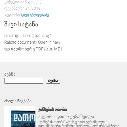
ᲙᲐᲢᲔᲒᲝᲠᲘᲘᲡ ᲒᲐᲠᲔᲨᲔ
ᲓᲔᲙᲔᲛᲑᲔᲠᲘ 24, 2018
ᲐᲕᲢᲝᲠᲘ
ᲒᲘᲕᲘ ᲔᲜᲓᲔᲚᲐᲫᲔ
შავი სატანა
Loading… Taking too long?
Reload document | Open in new
tab გადმოწერე PDF [2.36 MB]
ძებნა
ძებნა
ᲐᲮᲐᲚᲘ ᲬᲘᲒᲜᲔᲑᲘ
ᲯᲘᲜᲡᲔᲑᲘᲡ ᲗᲐᲝᲑᲐ
ავტორი:
დათო ტურაშვილი
„ჯინსების თაობა“ არის დათო ტურაშვილის
დოკუმენტური რომანი, რომელიც აღწერს საბჭოთა