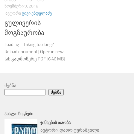
ᲜᲝᲔᲛᲑᲔᲠᲘ 9, 2018
ᲐᲕᲢᲝᲠᲘ
ᲒᲘᲕᲘ ᲔᲜᲓᲔᲚᲐᲫᲔ
გულივერის
მოგზაურობა
Loading… Taking too long?
Reload document | Open in new
tab გადმოწერე PDF [6.46 MB]
ძებნა
ძებნა
ᲐᲮᲐᲚᲘ ᲬᲘᲒᲜᲔᲑᲘ
ᲯᲘᲜᲡᲔᲑᲘᲡ ᲗᲐᲝᲑᲐ
ავტორი:
დათო ტურაშვილი