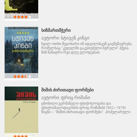
ᲡᲘᲖᲛᲐᲠᲗᲛᲭᲔᲠᲘ
ავტორი:
სტივენ კინგი
ხვალ ოთხი მეგობარი იმ ადგილისკენ გაემგზავრება,
რომელსაც "კედელში გაკეთებული ხვრელი" ჰქვია.
წინ ნანატრი რვა დღე ელოდებათ.
ᲨᲘᲨᲘᲡ ᲫᲘᲠᲘᲗᲐᲓᲘ ᲤᲝᲠᲛᲔᲑᲘ
ავტორი:
ფრიც რიმანი
ცნობილი გერმანელი ფსიქოლოგისა და
ფსიქოანალიტიკოსის ფრიც რიმანის(1902–1979)
წიგნი – "შიშის ძირითადი ფორმები" . პოპულარული