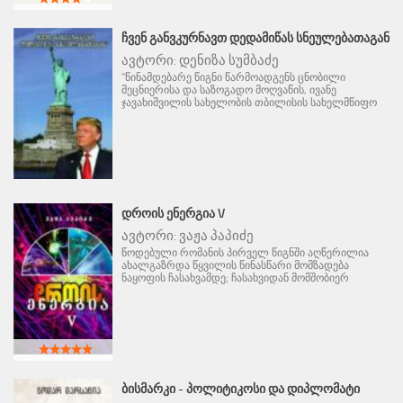
ᲩᲕᲔᲜ ᲒᲐᲜᲕᲙᲣᲠᲜᲐᲕᲗ ᲓᲔᲓᲐᲛᲘᲬᲐᲡ ᲡᲜᲔᲣᲚᲔᲑᲐᲗᲐᲒᲐᲜ
ავტორი:
დენიზა სუმბაძე
"წინამდებარე წიგნი წარმოადგენს ცნობილი
მეცნიერისა და საზოგადო მოღვაწის, ივანე
ჯავახიშვილის სახელობის თბილისის სახელმწიფო
ᲓᲠᲝᲘᲡ ᲔᲜᲔᲠᲒᲘᲐ V
ავტორი:
ვაჟა პაპიძე
წოდებული რომანის პირველ წიგნში აღწერილია
ახალგაზრდა წყვილის წინასწარი მომზადება
ნაყოფის ჩასახვამდე; ჩასახვიდან მომშობიერ
ᲑᲘᲡᲛᲐᲠᲙᲘ - ᲞᲝᲚᲘᲢᲘᲙᲝᲡᲘ ᲓᲐ ᲓᲘᲞᲚᲝᲛᲐᲢᲘ