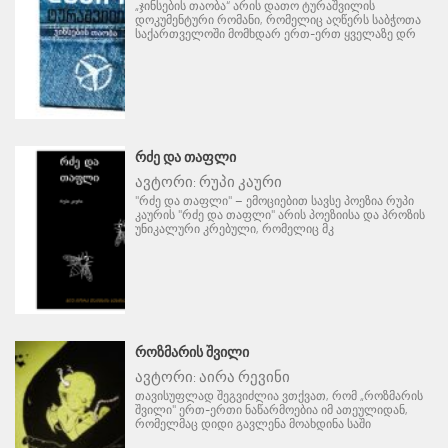
„ჯინსების თაობა“ არის დათო ტურაშვილის
დოკუმენტური რომანი, რომელიც აღწერს საბჭოთა
საქართველოში მომხდარ ერთ-ერთ ყველაზე დრ
ᲠᲫᲔ ᲓᲐ ᲗᲐᲤᲚᲘ
ავტორი:
რუპი კაური
"რძე და თაფლი" – ემოციებით სავსე პოეზია რუპი
კაურის "რძე და თაფლი" არის პოეზიისა და პროზის
უნიკალური კრებული, რომელიც მკ
ᲠᲝᲖᲛᲐᲠᲘᲡ ᲨᲕᲘᲚᲘ
ავტორი:
აირა რევინი
თავისუფლად შეგვიძლია ვთქვათ, რომ „როზმარის
შვილი" ერთ-ერთი ნაწარმოებია იმ ათეულიდან,
რომელმაც დიდი გავლენა მოახდინა საში