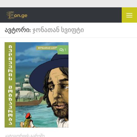
Skip to content
ᲐᲕᲢᲝᲠᲘ:
ᲯᲝᲜᲐᲗᲐᲜ ᲡᲕᲘᲤᲢᲘ
1
ᲙᲐᲢᲔᲒᲝᲠᲘᲘᲡ ᲒᲐᲠᲔᲨᲔ