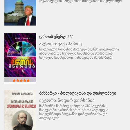
ჯავახიშვილის სახელობის თბილისის სახელმწიფო
ᲓᲠᲝᲘᲡ ᲔᲜᲔᲠᲒᲘᲐ V
ავტორი:
ვაჟა პაპიძე
წოდებული რომანის პირველ წიგნში აღწერილია
ახალგაზრდა წყვილის წინასწარი მომზადება
ნაყოფის ჩასახვამდე; ჩასახვიდან მომშობიერ
ᲑᲘᲡᲛᲐᲠᲙᲘ - ᲞᲝᲚᲘᲢᲘᲙᲝᲡᲘ ᲓᲐ ᲓᲘᲞᲚᲝᲛᲐᲢᲘ
ავტორი:
ნოდარ დარსანია
ნაშრომში წარმოდგენილია XIX საუკუნის II
ნახევარში, ევროპის ერთ-ერთი პუდიდესი
სახელმწიფო მოღვაწის დიპლომატისა და
პოლიტიკოს