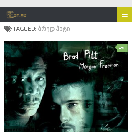
Skip to content
TAGGED:
ᲑᲠᲔᲓ ᲞᲘᲢᲘ
0