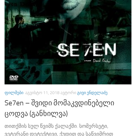
ᲤᲘᲚᲛᲔᲑᲘ
ᲐᲒᲕᲘᲡᲢᲝ 11, 2018
ᲐᲕᲢᲝᲠᲘ
ᲒᲘᲕᲘ ᲔᲜᲓᲔᲚᲐᲫᲔ
Se7en – შვიდი მომაკვდინებელი
ცოდვა (განხილვა)
თითქმის სულ წვიმს ქალაქში. სომერსეტი,
ვეტერანი დეტექტივი, ქუდით და საწვიმრით