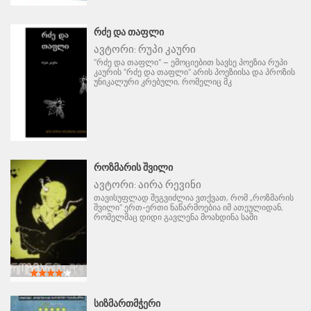
ᲠᲫᲔ ᲓᲐ ᲗᲐᲤᲚᲘ
ავტორი:
რუპი კაური
"რძე და თაფლი" – ემოციებით სავსე პოეზია რუპი
კაურის "რძე და თაფლი" არის პოეზიისა და პროზის
უნიკალური კრებული, რომელიც მკ
ᲠᲝᲖᲛᲐᲠᲘᲡ ᲨᲕᲘᲚᲘ
ავტორი:
აირა რევინი
თავისუფლად შეგვიძლია ვთქვათ, რომ „როზმარის
შვილი" ერთ-ერთი ნაწარმოებია იმ ათეულიდან,
რომელმაც დიდი გავლენა მოახდინა საში
ᲡᲘᲖᲛᲐᲠᲗᲛᲭᲔᲠᲘ