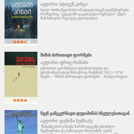
ავტორი:
სტივენ კინგი
ხვალ ოთხი მეგობარი იმ ადგილისკენ გაემგზავრება,
რომელსაც "კედელში გაკეთებული ხვრელი" ჰქვია.
წინ ნანატრი რვა დღე ელოდებათ.
ᲨᲘᲨᲘᲡ ᲫᲘᲠᲘᲗᲐᲓᲘ ᲤᲝᲠᲛᲔᲑᲘ
ავტორი:
ფრიც რიმანი
ცნობილი გერმანელი ფსიქოლოგისა და
ფსიქოანალიტიკოსის ფრიც რიმანის(1902–1979)
წიგნი – "შიშის ძირითადი ფორმები" . პოპულარული
ᲩᲕᲔᲜ ᲒᲐᲜᲕᲙᲣᲠᲜᲐᲕᲗ ᲓᲔᲓᲐᲛᲘᲬᲐᲡ ᲡᲜᲔᲣᲚᲔᲑᲐᲗᲐᲒᲐᲜ
ავტორი:
დენიზა სუმბაძე
"წინამდებარე წიგნი წარმოადგენს ცნობილი
მეცნიერისა და საზოგადო მოღვაწის, ივანე