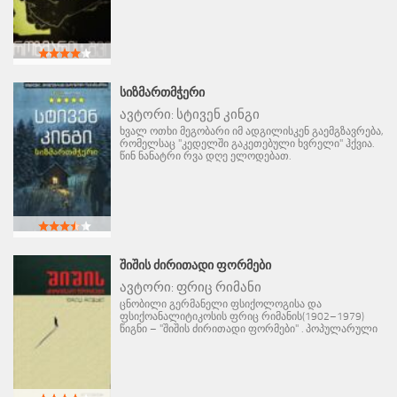
ᲡᲘᲖᲛᲐᲠᲗᲛᲭᲔᲠᲘ
ავტორი:
სტივენ კინგი
ხვალ ოთხი მეგობარი იმ ადგილისკენ გაემგზავრება,
რომელსაც "კედელში გაკეთებული ხვრელი" ჰქვია.
წინ ნანატრი რვა დღე ელოდებათ.
ᲨᲘᲨᲘᲡ ᲫᲘᲠᲘᲗᲐᲓᲘ ᲤᲝᲠᲛᲔᲑᲘ
ავტორი:
ფრიც რიმანი
ცნობილი გერმანელი ფსიქოლოგისა და
ფსიქოანალიტიკოსის ფრიც რიმანის(1902–1979)
წიგნი – "შიშის ძირითადი ფორმები" . პოპულარული