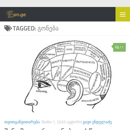
Skip to content
TAGGED:
ᲒᲝᲜᲔᲑᲐ
11
ᲗᲕᲘᲗᲒᲐᲜᲕᲘᲗᲐᲠᲔᲑᲐ
ᲛᲐᲘᲡᲘ 1, 2020
ᲐᲕᲢᲝᲠᲘ
ᲒᲘᲕᲘ ᲔᲜᲓᲔᲚᲐᲫᲔ