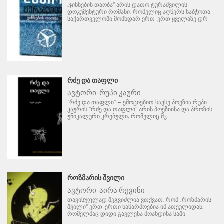
„ჯინსების თაობა“ არის დათო ტურაშვილის
დოკუმენტური რომანი, რომელიც აღწერს საბჭოთა
საქართველოში მომხდარ ერთ-ერთ ყველაზე დრ
ᲠᲫᲔ ᲓᲐ ᲗᲐᲤᲚᲘ
ავტორი:
რუპი კაური
"რძე და თაფლი" – ემოციებით სავსე პოეზია რუპი
კაურის "რძე და თაფლი" არის პოეზიისა და პროზის
უნიკალური კრებული, რომელიც მკ
ᲠᲝᲖᲛᲐᲠᲘᲡ ᲨᲕᲘᲚᲘ
ავტორი:
აირა რევინი
თავისუფლად შეგვიძლია ვთქვათ, რომ „როზმარის
შვილი" ერთ-ერთი ნაწარმოებია იმ ათეულიდან,
რომელმაც დიდი გავლენა მოახდინა საში