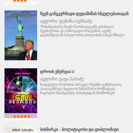
ᲩᲕᲔᲜ ᲒᲐᲜᲕᲙᲣᲠᲜᲐᲕᲗ ᲓᲔᲓᲐᲛᲘᲬᲐᲡ ᲡᲜᲔᲣᲚᲔᲑᲐᲗᲐᲒᲐᲜ
ავტორი:
დენიზა სუმბაძე
"წინამდებარე წიგნი წარმოადგენს ცნობილი
მეცნიერისა და საზოგადო მოღვაწის, ივანე
ჯავახიშვილის სახელობის თბილისის სახელმწიფო
ᲓᲠᲝᲘᲡ ᲔᲜᲔᲠᲒᲘᲐ V
ავტორი:
ვაჟა პაპიძე
წოდებული რომანის პირველ წიგნში აღწერილია
ახალგაზრდა წყვილის წინასწარი მომზადება
ნაყოფის ჩასახვამდე; ჩასახვიდან მომშობიერ
ᲑᲘᲡᲛᲐᲠᲙᲘ - ᲞᲝᲚᲘᲢᲘᲙᲝᲡᲘ ᲓᲐ ᲓᲘᲞᲚᲝᲛᲐᲢᲘ