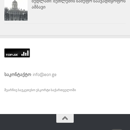
ბედლამი: ბეთლემის სამეფო საავადმყოფოს
ამბავი
საკონტაქტო
: info@eon.ge
შეარჩიე საუკეთესო
ესკორტი
საქართველოში