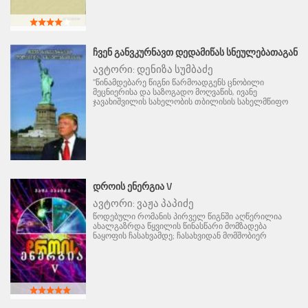
ᲩᲕᲔᲜ ᲒᲐᲜᲕᲙᲣᲠᲜᲐᲕᲗ ᲓᲔᲓᲐᲛᲘᲬᲐᲡ ᲡᲜᲔᲣᲚᲔᲑᲐᲗᲐᲒᲐᲜ
ავტორი:
დენიზა სუმბაძე
"წინამდებარე წიგნი წარმოადგენს ცნობილი
მეცნიერისა და საზოგადო მოღვაწის, ივანე
ჯავახიშვილის სახელობის თბილისის სახელმწიფო
ᲓᲠᲝᲘᲡ ᲔᲜᲔᲠᲒᲘᲐ V
ავტორი:
ვაჟა პაპიძე
წოდებული რომანის პირველ წიგნში აღწერილია
ახალგაზრდა წყვილის წინასწარი მომზადება
ნაყოფის ჩასახვამდე; ჩასახვიდან მომშობიერ