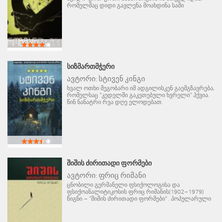
რომელმაც დიდი გავლენა მოახდინა საში
ᲡᲘᲖᲛᲐᲠᲗᲛᲭᲔᲠᲘ
ავტორი:
სტივენ კინგი
ხვალ ოთხი მეგობარი იმ ადგილისკენ გაემგზავრება,
რომელსაც "კედელში გაკეთებული ხვრელი" ჰქვია.
წინ ნანატრი რვა დღე ელოდებათ.
ᲨᲘᲨᲘᲡ ᲫᲘᲠᲘᲗᲐᲓᲘ ᲤᲝᲠᲛᲔᲑᲘ
ავტორი:
ფრიც რიმანი
ცნობილი გერმანელი ფსიქოლოგისა და
ფსიქოანალიტიკოსის ფრიც რიმანის(1902–1979)
წიგნი – "შიშის ძირითადი ფორმები" . პოპულარული