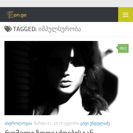
Skip to content
TAGGED:
ᲘᲛᲞᲣᲚᲡᲣᲠᲝᲑᲐ
0
ᲐᲡᲢᲠᲝᲚᲝᲒᲘᲐ
ᲛᲐᲠᲢᲘ 31, 2019
ᲐᲕᲢᲝᲠᲘ
ᲒᲘᲕᲘ ᲔᲜᲓᲔᲚᲐᲫᲔ