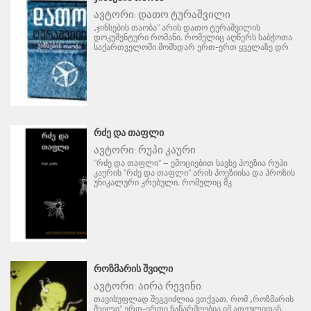
ავტორი:
დათო ტურაშვილი
„ჯინსების თაობა“ არის დათო ტურაშვილის
დოკუმენტური რომანი, რომელიც აღწერს საბჭოთა
საქართველოში მომხდარ ერთ-ერთ ყველაზე დრ
ᲠᲫᲔ ᲓᲐ ᲗᲐᲤᲚᲘ
ავტორი:
რუპი კაური
"რძე და თაფლი" – ემოციებით სავსე პოეზია რუპი
კაურის "რძე და თაფლი" არის პოეზიისა და პროზის
უნიკალური კრებული, რომელიც მკ
ᲠᲝᲖᲛᲐᲠᲘᲡ ᲨᲕᲘᲚᲘ
ავტორი:
აირა რევინი
თავისუფლად შეგვიძლია ვთქვათ, რომ „როზმარის
შვილი" ერთ-ერთი ნაწარმოებია იმ ათეულიდან,