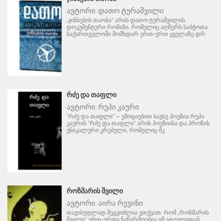
ავტორი:
დათო ტურაშვილი
„ჯინსების თაობა“ არის დათო ტურაშვილის
დოკუმენტური რომანი, რომელიც აღწერს საბჭოთა
საქართველოში მომხდარ ერთ-ერთ ყველაზე დრ
ᲠᲫᲔ ᲓᲐ ᲗᲐᲤᲚᲘ
ავტორი:
რუპი კაური
"რძე და თაფლი" – ემოციებით სავსე პოეზია რუპი
კაურის "რძე და თაფლი" არის პოეზიისა და პროზის
უნიკალური კრებული, რომელიც მკ
ᲠᲝᲖᲛᲐᲠᲘᲡ ᲨᲕᲘᲚᲘ
ავტორი:
აირა რევინი
თავისუფლად შეგვიძლია ვთქვათ, რომ „როზმარის
შვილი" ერთ-ერთი ნაწარმოებია იმ ათეულიდან,