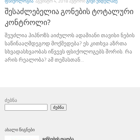
ᲤᲡᲘᲥᲝᲚᲝᲒᲘᲐ
ᲐᲒᲕᲘᲡᲢᲝ 4, 2018
ᲐᲕᲢᲝᲠᲘ
ᲒᲘᲕᲘ ᲔᲜᲓᲔᲚᲐᲫᲔ
შესაძლებელია გონების ტოტალური
კონტროლი?
შეუძლია ჰიპნოზს აიძულოს ადამიანი თავისი ნების
საწინააღმდეგოდ მოქმედება? ეს კითხვა აზრთა
სხვადასხვაობას იწვევს ფსიქოლოგებს შორის. რა
არის რეალობა? ამ თემასთან...
ძებნა
ძებნა
ᲐᲮᲐᲚᲘ ᲬᲘᲒᲜᲔᲑᲘ
ᲯᲘᲜᲡᲔᲑᲘᲡ ᲗᲐᲝᲑᲐ