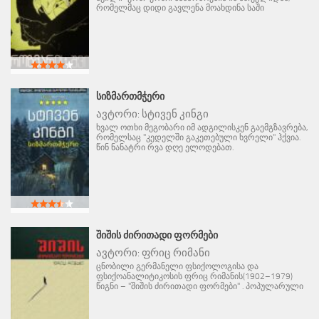
რომელმაც დიდი გავლენა მოახდინა საში
ᲡᲘᲖᲛᲐᲠᲗᲛᲭᲔᲠᲘ
ავტორი:
სტივენ კინგი
ხვალ ოთხი მეგობარი იმ ადგილისკენ გაემგზავრება,
რომელსაც "კედელში გაკეთებული ხვრელი" ჰქვია.
წინ ნანატრი რვა დღე ელოდებათ.
ᲨᲘᲨᲘᲡ ᲫᲘᲠᲘᲗᲐᲓᲘ ᲤᲝᲠᲛᲔᲑᲘ
ავტორი:
ფრიც რიმანი
ცნობილი გერმანელი ფსიქოლოგისა და
ფსიქოანალიტიკოსის ფრიც რიმანის(1902–1979)
წიგნი – "შიშის ძირითადი ფორმები" . პოპულარული