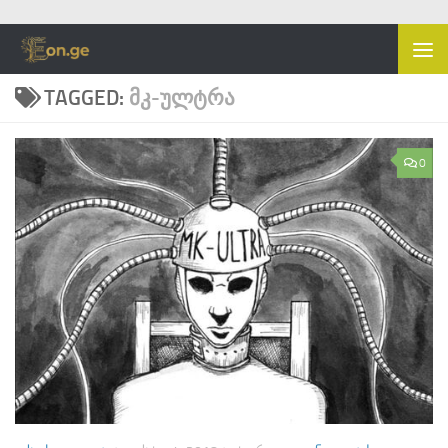
Skip to content
TAGGED:
ᲛᲙ-ᲣᲚᲢᲠᲐ
0