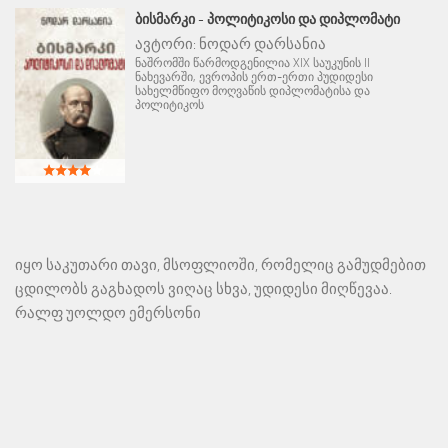
ᲑᲘᲡᲛᲐᲠᲙᲘ - ᲞᲝᲚᲘᲢᲘᲙᲝᲡᲘ ᲓᲐ ᲓᲘᲞᲚᲝᲛᲐᲢᲘ
ავტორი:
ნოდარ დარსანია
ნაშრომში წარმოდგენილია XIX საუკუნის II
ნახევარში, ევროპის ერთ-ერთი პუდიდესი
სახელმწიფო მოღვაწის დიპლომატისა და
პოლიტიკოს
იყო საკუთარი თავი, მსოფლიოში, რომელიც გამუდმებით
ცდილობს გაგხადოს ვიღაც სხვა, უდიდესი მიღწევაა.
რალფ უოლდო ემერსონი