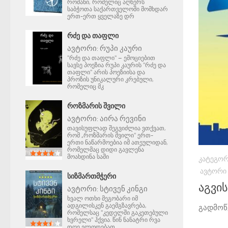
რომანი, რომელიც აღწერს
საბჭოთა საქართველოში მომხდარ
ერთ-ერთ ყველაზე დრ
ᲠᲫᲔ ᲓᲐ ᲗᲐᲤᲚᲘ
ავტორი:
რუპი კაური
"რძე და თაფლი" – ემოციებით
სავსე პოეზია რუპი კაურის "რძე და
თაფლი" არის პოეზიისა და
პროზის უნიკალური კრებული,
რომელიც მკ
ᲠᲝᲖᲛᲐᲠᲘᲡ ᲨᲕᲘᲚᲘ
ავტორი:
აირა რევინი
თავისუფლად შეგვიძლია ვთქვათ,
რომ „როზმარის შვილი" ერთ-
ერთი ნაწარმოებია იმ ათეულიდან,
რომელმაც დიდი გავლენა
მოახდინა საში
ᲙᲐᲢᲔᲒᲝᲠ
ᲐᲕᲢᲝᲠᲘ
ᲡᲘᲖᲛᲐᲠᲗᲛᲭᲔᲠᲘ
აგვი
ავტორი:
სტივენ კინგი
ხვალ ოთხი მეგობარი იმ
ადგილისკენ გაემგზავრება,
გადმოწ
რომელსაც "კედელში გაკეთებული
ხვრელი" ჰქვია. წინ ნანატრი რვა
დღე ელოდებათ.