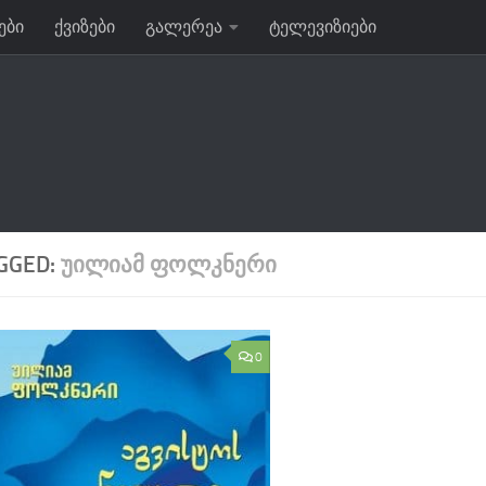
ები
ქვიზები
გალერეა
ტელევიზიები
GGED:
ᲣᲘᲚᲘᲐᲛ ᲤᲝᲚᲙᲜᲔᲠᲘ
0