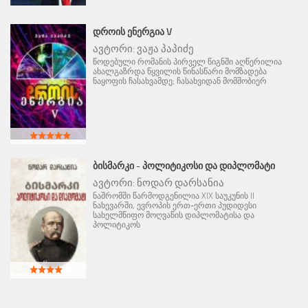
ᲓᲠᲝᲘᲡ ᲔᲜᲔᲠᲒᲘᲐ V
ავტორი:
ვაჟა პაპიძე
წოდებული რომანის პირველ წიგნში აღწერილია
ახალგაზრდა წყვილის წინასწარი მომზადება
ნაყოფის ჩასახვამდე; ჩასახვიდან მომშობიერ
ᲑᲘᲡᲛᲐᲠᲙᲘ - ᲞᲝᲚᲘᲢᲘᲙᲝᲡᲘ ᲓᲐ ᲓᲘᲞᲚᲝᲛᲐᲢᲘ
ავტორი:
ნოდარ დარსანია
ნაშრომში წარმოდგენილია XIX საუკუნის II
ნახევარში, ევროპის ერთ-ერთი პუდიდესი
სახელმწიფო მოღვაწის დიპლომატისა და
პოლიტიკოს