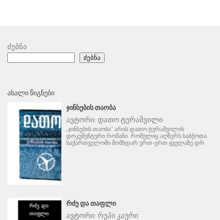
ძებნა
ძებნა
ᲐᲮᲐᲚᲘ ᲬᲘᲒᲜᲔᲑᲘ
ᲯᲘᲜᲡᲔᲑᲘᲡ ᲗᲐᲝᲑᲐ
ავტორი:
დათო ტურაშვილი
„ჯინსების თაობა“ არის დათო ტურაშვილის
დოკუმენტური რომანი, რომელიც აღწერს საბჭოთა
საქართველოში მომხდარ ერთ-ერთ ყველაზე დრ
ᲠᲫᲔ ᲓᲐ ᲗᲐᲤᲚᲘ
ავტორი:
რუპი კაური