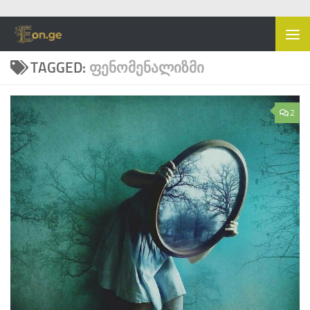
Skip to content
TAGGED:
ᲤᲔᲜᲝᲛᲔᲜᲐᲚᲘᲖᲛᲘ
2