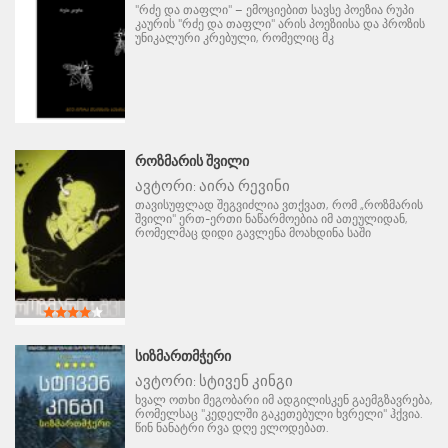
"რძე და თაფლი" – ემოციებით სავსე პოეზია რუპი
კაურის "რძე და თაფლი" არის პოეზიისა და პროზის
უნიკალური კრებული, რომელიც მკ
ᲠᲝᲖᲛᲐᲠᲘᲡ ᲨᲕᲘᲚᲘ
ავტორი:
აირა რევინი
თავისუფლად შეგვიძლია ვთქვათ, რომ „როზმარის
შვილი" ერთ-ერთი ნაწარმოებია იმ ათეულიდან,
რომელმაც დიდი გავლენა მოახდინა საში
ᲡᲘᲖᲛᲐᲠᲗᲛᲭᲔᲠᲘ
ავტორი:
სტივენ კინგი
ხვალ ოთხი მეგობარი იმ ადგილისკენ გაემგზავრება,
რომელსაც "კედელში გაკეთებული ხვრელი" ჰქვია.
წინ ნანატრი რვა დღე ელოდებათ.