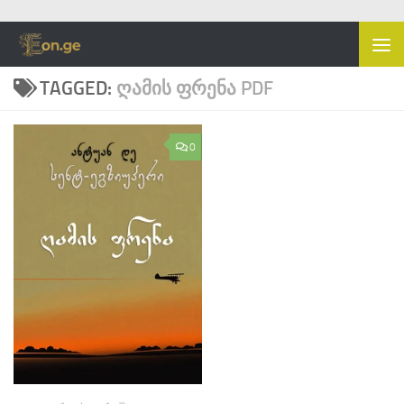
Skip to content
TAGGED:
ᲦᲐᲛᲘᲡ ᲤᲠᲔᲜᲐ PDF
0