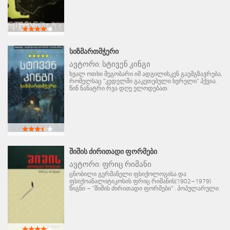
ᲡᲘᲖᲛᲐᲠᲗᲛᲭᲔᲠᲘ
ავტორი:
სტივენ კინგი
ხვალ ოთხი მეგობარი იმ ადგილისკენ გაემგზავრება,
რომელსაც "კედელში გაკეთებული ხვრელი" ჰქვია.
წინ ნანატრი რვა დღე ელოდებათ.
ᲨᲘᲨᲘᲡ ᲫᲘᲠᲘᲗᲐᲓᲘ ᲤᲝᲠᲛᲔᲑᲘ
ავტორი:
ფრიც რიმანი
ცნობილი გერმანელი ფსიქოლოგისა და
ფსიქოანალიტიკოსის ფრიც რიმანის(1902–1979)
წიგნი – "შიშის ძირითადი ფორმები" . პოპულარული