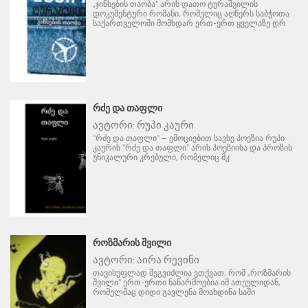
„ჯინსების თაობა“ არის დათო ტურაშვილის
დოკუმენტური რომანი, რომელიც აღწერს საბჭოთა
საქართველოში მომხდარ ერთ-ერთ ყველაზე დრ
ᲠᲫᲔ ᲓᲐ ᲗᲐᲤᲚᲘ
ავტორი:
რუპი კაური
"რძე და თაფლი" – ემოციებით სავსე პოეზია რუპი
კაურის "რძე და თაფლი" არის პოეზიისა და პროზის
უნიკალური კრებული, რომელიც მკ
ᲠᲝᲖᲛᲐᲠᲘᲡ ᲨᲕᲘᲚᲘ
ავტორი:
აირა რევინი
თავისუფლად შეგვიძლია ვთქვათ, რომ „როზმარის
შვილი" ერთ-ერთი ნაწარმოებია იმ ათეულიდან,
რომელმაც დიდი გავლენა მოახდინა საში