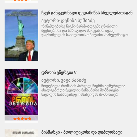
ᲩᲕᲔᲜ ᲒᲐᲜᲕᲙᲣᲠᲜᲐᲕᲗ ᲓᲔᲓᲐᲛᲘᲬᲐᲡ ᲡᲜᲔᲣᲚᲔᲑᲐᲗᲐᲒᲐᲜ
ავტორი:
დენიზა სუმბაძე
"წინამდებარე წიგნი წარმოადგენს ცნობილი
მეცნიერისა და საზოგადო მოღვაწის, ივანე
ჯავახიშვილის სახელობის თბილისის სახელმწიფო
ᲓᲠᲝᲘᲡ ᲔᲜᲔᲠᲒᲘᲐ V
ავტორი:
ვაჟა პაპიძე
წოდებული რომანის პირველ წიგნში აღწერილია
ახალგაზრდა წყვილის წინასწარი მომზადება
ნაყოფის ჩასახვამდე; ჩასახვიდან მომშობიერ
ᲑᲘᲡᲛᲐᲠᲙᲘ - ᲞᲝᲚᲘᲢᲘᲙᲝᲡᲘ ᲓᲐ ᲓᲘᲞᲚᲝᲛᲐᲢᲘ