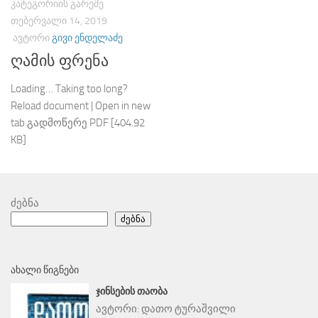
ᲙᲐᲢᲔᲒᲝᲠᲘᲘᲡ ᲒᲐᲠᲔᲨᲔ
ᲗᲔᲑᲔᲠᲕᲐᲚᲘ 14, 2019
ᲐᲕᲢᲝᲠᲘ
ᲒᲘᲕᲘ ᲔᲜᲓᲔᲚᲐᲫᲔ
ღამის ფრენა
Loading… Taking too long?
Reload document | Open in new
tab გადმოწერე PDF [404.92
KB]
ძებნა
ძებნა
ᲐᲮᲐᲚᲘ ᲬᲘᲒᲜᲔᲑᲘ
ᲯᲘᲜᲡᲔᲑᲘᲡ ᲗᲐᲝᲑᲐ
ავტორი:
დათო ტურაშვილი