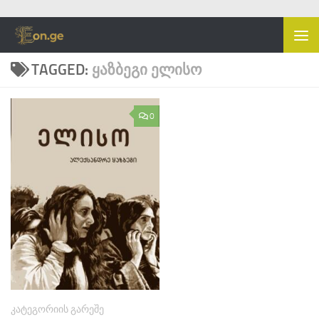
Skip to content
TAGGED:
ᲧᲐᲖᲑᲔᲒᲘ ᲔᲚᲘᲡᲝ
0
ᲙᲐᲢᲔᲒᲝᲠᲘᲘᲡ ᲒᲐᲠᲔᲨᲔ