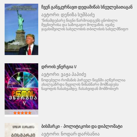
ᲩᲕᲔᲜ ᲒᲐᲜᲕᲙᲣᲠᲜᲐᲕᲗ ᲓᲔᲓᲐᲛᲘᲬᲐᲡ ᲡᲜᲔᲣᲚᲔᲑᲐᲗᲐᲒᲐᲜ
ავტორი:
დენიზა სუმბაძე
"წინამდებარე წიგნი წარმოადგენს ცნობილი
მეცნიერისა და საზოგადო მოღვაწის, ივანე
ჯავახიშვილის სახელობის თბილისის სახელმწიფო
ᲓᲠᲝᲘᲡ ᲔᲜᲔᲠᲒᲘᲐ V
ავტორი:
ვაჟა პაპიძე
წოდებული რომანის პირველ წიგნში აღწერილია
ახალგაზრდა წყვილის წინასწარი მომზადება
ნაყოფის ჩასახვამდე; ჩასახვიდან მომშობიერ
ᲑᲘᲡᲛᲐᲠᲙᲘ - ᲞᲝᲚᲘᲢᲘᲙᲝᲡᲘ ᲓᲐ ᲓᲘᲞᲚᲝᲛᲐᲢᲘ
ავტორი:
ნოდარ დარსანია