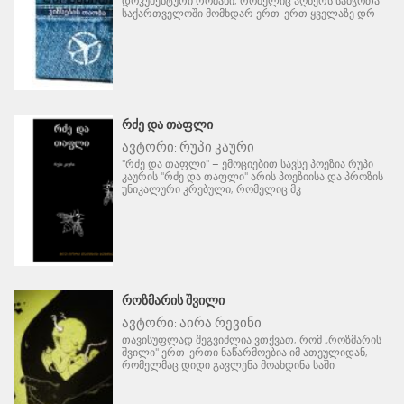
დოკუმენტური რომანი, რომელიც აღწერს საბჭოთა
საქართველოში მომხდარ ერთ-ერთ ყველაზე დრ
ᲠᲫᲔ ᲓᲐ ᲗᲐᲤᲚᲘ
ავტორი:
რუპი კაური
"რძე და თაფლი" – ემოციებით სავსე პოეზია რუპი
კაურის "რძე და თაფლი" არის პოეზიისა და პროზის
უნიკალური კრებული, რომელიც მკ
ᲠᲝᲖᲛᲐᲠᲘᲡ ᲨᲕᲘᲚᲘ
ავტორი:
აირა რევინი
თავისუფლად შეგვიძლია ვთქვათ, რომ „როზმარის
შვილი" ერთ-ერთი ნაწარმოებია იმ ათეულიდან,
რომელმაც დიდი გავლენა მოახდინა საში