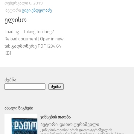
ᲗᲔᲑᲔᲠᲕᲐᲚᲘ 6, 2019
ᲐᲕᲢᲝᲠᲘ
ᲒᲘᲕᲘ ᲔᲜᲓᲔᲚᲐᲫᲔ
ელისო
Loading… Taking too long?
Reload document | Open in new
tab გადმოწერე PDF [294.64
KB]
ძებნა
ძებნა
ᲐᲮᲐᲚᲘ ᲬᲘᲒᲜᲔᲑᲘ
ᲯᲘᲜᲡᲔᲑᲘᲡ ᲗᲐᲝᲑᲐ
ავტორი:
დათო ტურაშვილი
„ჯინსების თაობა“ არის დათო ტურაშვილის