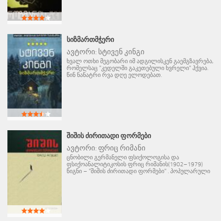
ᲡᲘᲖᲛᲐᲠᲗᲛᲭᲔᲠᲘ
ავტორი:
სტივენ კინგი
ხვალ ოთხი მეგობარი იმ ადგილისკენ გაემგზავრება,
რომელსაც "კედელში გაკეთებული ხვრელი" ჰქვია.
წინ ნანატრი რვა დღე ელოდებათ.
ᲨᲘᲨᲘᲡ ᲫᲘᲠᲘᲗᲐᲓᲘ ᲤᲝᲠᲛᲔᲑᲘ
ავტორი:
ფრიც რიმანი
ცნობილი გერმანელი ფსიქოლოგისა და
ფსიქოანალიტიკოსის ფრიც რიმანის(1902–1979)
წიგნი – "შიშის ძირითადი ფორმები" . პოპულარული