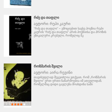
ᲠᲫᲔ ᲓᲐ ᲗᲐᲤᲚᲘ
ავტორი:
რუპი კაური
"რძე და თაფლი" – ემოციებით სავსე პოეზია რუპი
კაურის "რძე და თაფლი" არის პოეზიისა და პროზის
უნიკალური კრებული, რომელიც მკ
ᲠᲝᲖᲛᲐᲠᲘᲡ ᲨᲕᲘᲚᲘ
ავტორი:
აირა რევინი
თავისუფლად შეგვიძლია ვთქვათ, რომ „როზმარის
შვილი" ერთ-ერთი ნაწარმოებია იმ ათეულიდან,
რომელმაც დიდი გავლენა მოახდინა საში