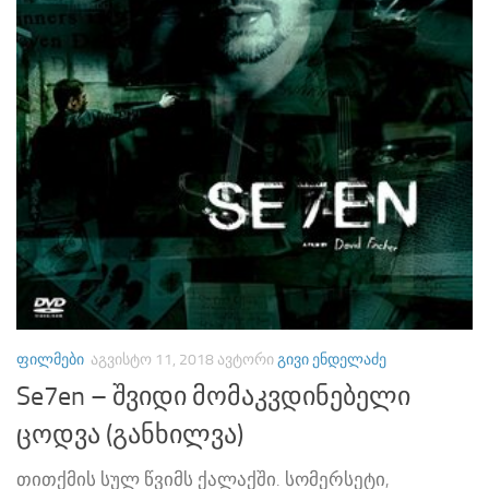
ᲤᲘᲚᲛᲔᲑᲘ
ᲐᲒᲕᲘᲡᲢᲝ 11, 2018
ᲐᲕᲢᲝᲠᲘ
ᲒᲘᲕᲘ ᲔᲜᲓᲔᲚᲐᲫᲔ
Se7en – შვიდი მომაკვდინებელი
ცოდვა (განხილვა)
თითქმის სულ წვიმს ქალაქში. სომერსეტი,