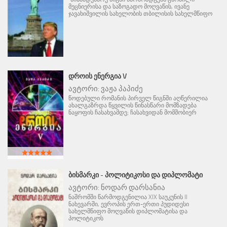
მეცნიერისა და საზოგადო მოღვაწის, ივანე
ჯავახიშვილის სახელობის თბილისის სახელმწიფო
ᲓᲠᲝᲘᲡ ᲔᲜᲔᲠᲒᲘᲐ V
ავტორი:
ვაჟა პაპიძე
წოდებული რომანის პირველ წიგნში აღწერილია
ახალგაზრდა წყვილის წინასწარი მომზადება
ნაყოფის ჩასახვამდე; ჩასახვიდან მომშობიერ
ᲑᲘᲡᲛᲐᲠᲙᲘ - ᲞᲝᲚᲘᲢᲘᲙᲝᲡᲘ ᲓᲐ ᲓᲘᲞᲚᲝᲛᲐᲢᲘ
ავტორი:
ნოდარ დარსანია
ნაშრომში წარმოდგენილია XIX საუკუნის II
ნახევარში, ევროპის ერთ-ერთი პუდიდესი
სახელმწიფო მოღვაწის დიპლომატისა და
პოლიტიკოს