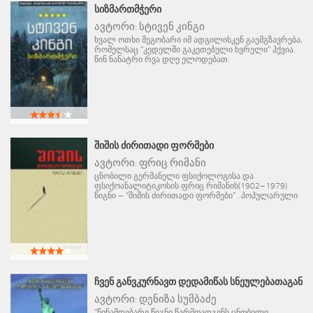
ᲡᲘᲖᲛᲐᲠᲗᲛᲭᲔᲠᲘ
ავტორი:
სტივენ კინგი
ხვალ ოთხი მეგობარი იმ ადგილისკენ გაემგზავრება,
რომელსაც "კედელში გაკეთებული ხვრელი" ჰქვია.
წინ ნანატრი რვა დღე ელოდებათ.
ᲨᲘᲨᲘᲡ ᲫᲘᲠᲘᲗᲐᲓᲘ ᲤᲝᲠᲛᲔᲑᲘ
ავტორი:
ფრიც რიმანი
ცნობილი გერმანელი ფსიქოლოგისა და
ფსიქოანალიტიკოსის ფრიც რიმანის(1902–1979)
წიგნი – "შიშის ძირითადი ფორმები" . პოპულარული
ᲩᲕᲔᲜ ᲒᲐᲜᲕᲙᲣᲠᲜᲐᲕᲗ ᲓᲔᲓᲐᲛᲘᲬᲐᲡ ᲡᲜᲔᲣᲚᲔᲑᲐᲗᲐᲒᲐᲜ
ავტორი:
დენიზა სუმბაძე
"წინამდებარე წიგნი წარმოადგენს ცნობილი