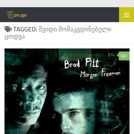
Skip to content
TAGGED:
ᲨᲕᲘᲓᲘ ᲛᲝᲛᲐᲙᲕᲓᲘᲜᲔᲑᲔᲚᲘ
ᲪᲝᲓᲕᲐ
0