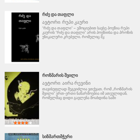
ᲠᲫᲔ ᲓᲐ ᲗᲐᲤᲚᲘ
ავტორი:
რუპი კაური
"რძე და თაფლი" – ემოციებით სავსე პოეზია რუპი
კაურის "რძე და თაფლი" არის პოეზიისა და პროზის
უნიკალური კრებული, რომელიც მკ
ᲠᲝᲖᲛᲐᲠᲘᲡ ᲨᲕᲘᲚᲘ
ავტორი:
აირა რევინი
თავისუფლად შეგვიძლია ვთქვათ, რომ „როზმარის
შვილი" ერთ-ერთი ნაწარმოებია იმ ათეულიდან,
რომელმაც დიდი გავლენა მოახდინა საში
ᲡᲘᲖᲛᲐᲠᲗᲛᲭᲔᲠᲘ