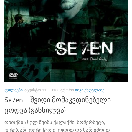
ᲤᲘᲚᲛᲔᲑᲘ
ᲐᲒᲕᲘᲡᲢᲝ 11, 2018
ᲐᲕᲢᲝᲠᲘ
ᲒᲘᲕᲘ ᲔᲜᲓᲔᲚᲐᲫᲔ
Se7en – შვიდი მომაკვდინებელი
ცოდვა (განხილვა)
თითქმის სულ წვიმს ქალაქში. სომერსეტი,
ვეტერანი დეტექტივი, ქუდით და საწვიმრით