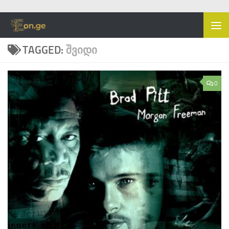
Skip to content
TAGGED:
ᲨᲕᲘᲓᲘ
0