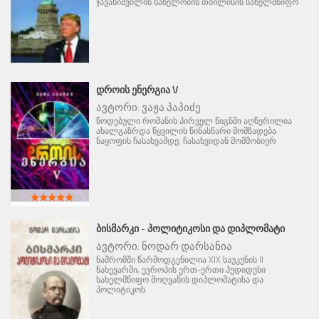
ჯავახიშვილის სახელობის თბილისის სახელმწიფო
ᲓᲠᲝᲘᲡ ᲔᲜᲔᲠᲒᲘᲐ V
ავტორი:
ვაჟა პაპიძე
წოდებული რომანის პირველ წიგნში აღწერილია
ახალგაზრდა წყვილის წინასწარი მომზადება
ნაყოფის ჩასახვამდე; ჩასახვიდან მომშობიერ
ᲑᲘᲡᲛᲐᲠᲙᲘ - ᲞᲝᲚᲘᲢᲘᲙᲝᲡᲘ ᲓᲐ ᲓᲘᲞᲚᲝᲛᲐᲢᲘ
ავტორი:
ნოდარ დარსანია
ნაშრომში წარმოდგენილია XIX საუკუნის II
ნახევარში, ევროპის ერთ-ერთი პუდიდესი
სახელმწიფო მოღვაწის დიპლომატისა და
პოლიტიკოს