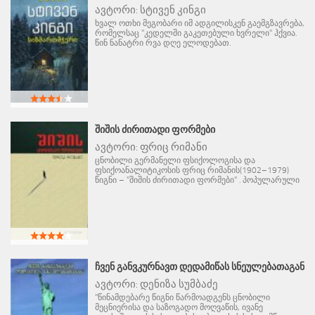
ავტორი:
სტივენ კინგი
ხვალ ოთხი მეგობარი იმ ადგილისკენ გაემგზავრება,
რომელსაც "კედელში გაკეთებული ხვრელი" ჰქვია.
წინ ნანატრი რვა დღე ელოდებათ.
ᲨᲘᲨᲘᲡ ᲫᲘᲠᲘᲗᲐᲓᲘ ᲤᲝᲠᲛᲔᲑᲘ
ავტორი:
ფრიც რიმანი
ცნობილი გერმანელი ფსიქოლოგისა და
ფსიქოანალიტიკოსის ფრიც რიმანის(1902–1979)
წიგნი – "შიშის ძირითადი ფორმები" . პოპულარული
ᲩᲕᲔᲜ ᲒᲐᲜᲕᲙᲣᲠᲜᲐᲕᲗ ᲓᲔᲓᲐᲛᲘᲬᲐᲡ ᲡᲜᲔᲣᲚᲔᲑᲐᲗᲐᲒᲐᲜ
ავტორი:
დენიზა სუმბაძე
"წინამდებარე წიგნი წარმოადგენს ცნობილი
მეცნიერისა და საზოგადო მოღვაწის, ივანე