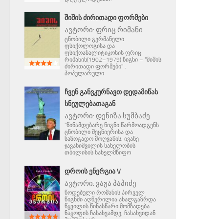
ᲨᲘᲨᲘᲡ ᲫᲘᲠᲘᲗᲐᲓᲘ ᲤᲝᲠᲛᲔᲑᲘ
ავტორი:
ფრიც რიმანი
ცნობილი გერმანელი
ფსიქოლოგისა და
ფსიქოანალიტიკოსის ფრიც
რიმანის(1902–1979) წიგნი – "შიშის
ძირითადი ფორმები" .
პოპულარული
ᲩᲕᲔᲜ ᲒᲐᲜᲕᲙᲣᲠᲜᲐᲕᲗ ᲓᲔᲓᲐᲛᲘᲬᲐᲡ
ᲡᲜᲔᲣᲚᲔᲑᲐᲗᲐᲒᲐᲜ
ავტორი:
დენიზა სუმბაძე
"წინამდებარე წიგნი წარმოადგენს
ცნობილი მეცნიერისა და
საზოგადო მოღვაწის, ივანე
ჯავახიშვილის სახელობის
თბილისის სახელმწიფო
ᲓᲠᲝᲘᲡ ᲔᲜᲔᲠᲒᲘᲐ V
ავტორი:
ვაჟა პაპიძე
წოდებული რომანის პირველ
წიგნში აღწერილია ახალგაზრდა
წყვილის წინასწარი მომზადება
ნაყოფის ჩასახვამდე; ჩასახვიდან