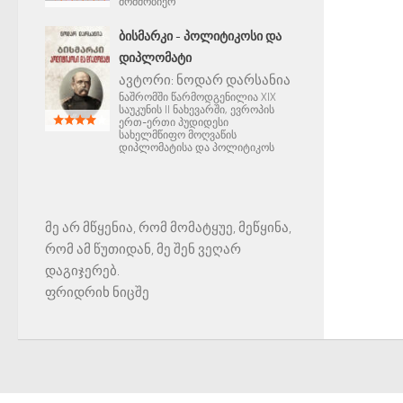
მომშობიერ
ᲑᲘᲡᲛᲐᲠᲙᲘ - ᲞᲝᲚᲘᲢᲘᲙᲝᲡᲘ ᲓᲐ
ᲓᲘᲞᲚᲝᲛᲐᲢᲘ
ავტორი:
ნოდარ დარსანია
ნაშრომში წარმოდგენილია XIX
საუკუნის II ნახევარში, ევროპის
ერთ-ერთი პუდიდესი
სახელმწიფო მოღვაწის
დიპლომატისა და პოლიტიკოს
მე არ მწყენია, რომ მომატყუე, მეწყინა,
რომ ამ წუთიდან, მე შენ ვეღარ
დაგიჯერებ.
ფრიდრიხ ნიცშე