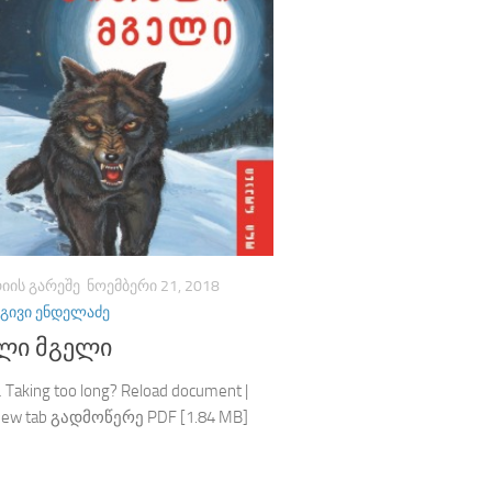
ᲘᲘᲡ ᲒᲐᲠᲔᲨᲔ
ᲜᲝᲔᲛᲑᲔᲠᲘ 21, 2018
ᲒᲘᲕᲘ ᲔᲜᲓᲔᲚᲐᲫᲔ
ლი მგელი
 Taking too long? Reload document |
 new tab გადმოწერე PDF [1.84 MB]