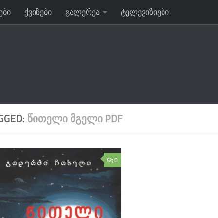
ები
ქვიზები
გალერეა
ტელევიზიები
GGED:
ᲬᲘᲗᲔᲚᲘ ᲛᲒᲔᲚᲘ PDF
0