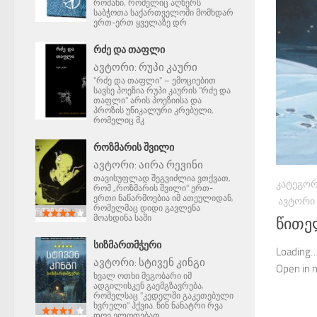
რომანი, რომელიც აღწერს
საბჭოთა საქართველოში მომხდარ
ერთ-ერთ ყველაზე დრ
ᲠᲫᲔ ᲓᲐ ᲗᲐᲤᲚᲘ
ავტორი:
რუპი კაური
"რძე და თაფლი" – ემოციებით
სავსე პოეზია რუპი კაურის "რძე და
თაფლი" არის პოეზიისა და
პროზის უნიკალური კრებული,
რომელიც მკ
ᲠᲝᲖᲛᲐᲠᲘᲡ ᲨᲕᲘᲚᲘ
ავტორი:
აირა რევინი
თავისუფლად შეგვიძლია ვთქვათ,
ᲙᲐᲢᲔᲒᲝᲠ
რომ „როზმარის შვილი" ერთ-
ერთი ნაწარმოებია იმ ათეულიდან,
ᲐᲕᲢᲝᲠᲘ
რომელმაც დიდი გავლენა
მოახდინა საში
წითე
ᲡᲘᲖᲛᲐᲠᲗᲛᲭᲔᲠᲘ
Loading…
ავტორი:
სტივენ კინგი
Open in
ხვალ ოთხი მეგობარი იმ
ადგილისკენ გაემგზავრება,
რომელსაც "კედელში გაკეთებული
ხვრელი" ჰქვია. წინ ნანატრი რვა
დღე ელოდებათ.