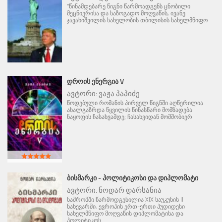
"წინამდებარე წიგნი წარმოადგენს ცნობილი
მეცნიერისა და საზოგადო მოღვაწის, ივანე
ჯავახიშვილის სახელობის თბილისის სახელმწიფო
ᲓᲠᲝᲘᲡ ᲔᲜᲔᲠᲒᲘᲐ V
ავტორი:
ვაჟა პაპიძე
წოდებული რომანის პირველ წიგნში აღწერილია
ახალგაზრდა წყვილის წინასწარი მომზადება
ნაყოფის ჩასახვამდე; ჩასახვიდან მომშობიერ
ᲑᲘᲡᲛᲐᲠᲙᲘ - ᲞᲝᲚᲘᲢᲘᲙᲝᲡᲘ ᲓᲐ ᲓᲘᲞᲚᲝᲛᲐᲢᲘ
ავტორი:
ნოდარ დარსანია
ნაშრომში წარმოდგენილია XIX საუკუნის II
ნახევარში, ევროპის ერთ-ერთი პუდიდესი
სახელმწიფო მოღვაწის დიპლომატისა და
პოლიტიკოს