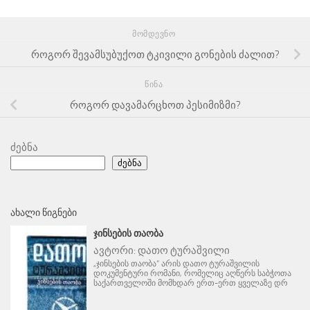
ᲛᲝᲛᲓᲔᲕᲜᲝ
როგორ შევამსუბუქოთ ტკივილი გონების ძალით?
ᲬᲘᲜᲐ
როგორ დავამარცხოთ პესიმიზმი?
ძებნა
ძებნა
ᲐᲮᲐᲚᲘ ᲬᲘᲒᲜᲔᲑᲘ
ᲯᲘᲜᲡᲔᲑᲘᲡ ᲗᲐᲝᲑᲐ
ავტორი:
დათო ტურაშვილი
„ჯინსების თაობა“ არის დათო ტურაშვილის
დოკუმენტური რომანი, რომელიც აღწერს საბჭოთა
საქართველოში მომხდარ ერთ-ერთ ყველაზე დრ