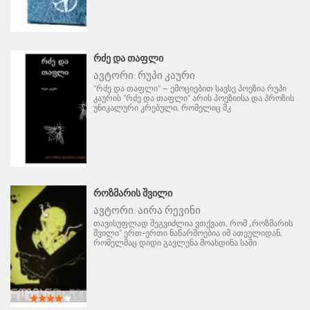
ᲠᲫᲔ ᲓᲐ ᲗᲐᲤᲚᲘ
ავტორი:
რუპი კაური
"რძე და თაფლი" – ემოციებით სავსე პოეზია რუპი
კაურის "რძე და თაფლი" არის პოეზიისა და პროზის
უნიკალური კრებული, რომელიც მკ
ᲠᲝᲖᲛᲐᲠᲘᲡ ᲨᲕᲘᲚᲘ
ავტორი:
აირა რევინი
თავისუფლად შეგვიძლია ვთქვათ, რომ „როზმარის
შვილი" ერთ-ერთი ნაწარმოებია იმ ათეულიდან,
რომელმაც დიდი გავლენა მოახდინა საში