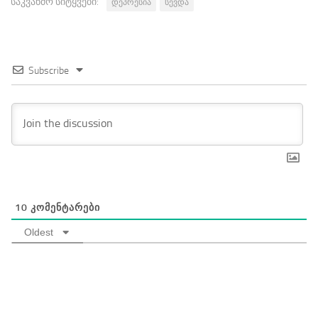
საკვანძო სიტყვები:
დეპრესია
სევდა
Subscribe
10
ᲙᲝᲛᲔᲜᲢᲐᲠᲔᲑᲘ
Oldest