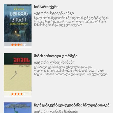
ᲡᲘᲖᲛᲐᲠᲗᲛᲭᲔᲠᲘ
ავტორი:
სტივენ კინგი
ხვალ ოთხი მეგობარი იმ ადგილისკენ გაემგზავრება,
რომელსაც "კედელში გაკეთებული ხვრელი" ჰქვია.
წინ ნანატრი რვა დღე ელოდებათ.
ᲨᲘᲨᲘᲡ ᲫᲘᲠᲘᲗᲐᲓᲘ ᲤᲝᲠᲛᲔᲑᲘ
ავტორი:
ფრიც რიმანი
ცნობილი გერმანელი ფსიქოლოგისა და
ფსიქოანალიტიკოსის ფრიც რიმანის(1902–1979)
წიგნი – "შიშის ძირითადი ფორმები" . პოპულარული
ᲩᲕᲔᲜ ᲒᲐᲜᲕᲙᲣᲠᲜᲐᲕᲗ ᲓᲔᲓᲐᲛᲘᲬᲐᲡ ᲡᲜᲔᲣᲚᲔᲑᲐᲗᲐᲒᲐᲜ
ავტორი:
დენიზა სუმბაძე