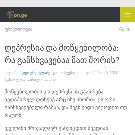
Skip to content
ᲤᲡᲘᲥᲝᲚᲝᲒᲘᲐ
10
დეპრესია და მოწყენილობა:
რა განსხვავებაა მათ შორის?
ᲐᲕᲢᲝᲠᲘ
ᲒᲘᲕᲘ ᲔᲜᲓᲔᲚᲐᲫᲔ
· ᲒᲐᲛᲝᲥᲕᲔᲧᲜᲓᲐ:
ᲝᲥᲢᲝᲛᲑᲔᲠᲘ 19, 2020
·
ᲒᲐᲜᲐᲮᲚᲓᲐ:
ᲐᲞᲠᲘᲚᲘ 24, 2021
მოწყენილობის და დეპრესიის გააზრება
ზედაპირულ დონეზე არც ისე სწორია. ეს ორი
განსხვავებული რამაა, და ჩვენ უნდა ვიცოდეთ თუ
რატომ.
ყველანი მრავალჯერ განვიცდით სევდიან