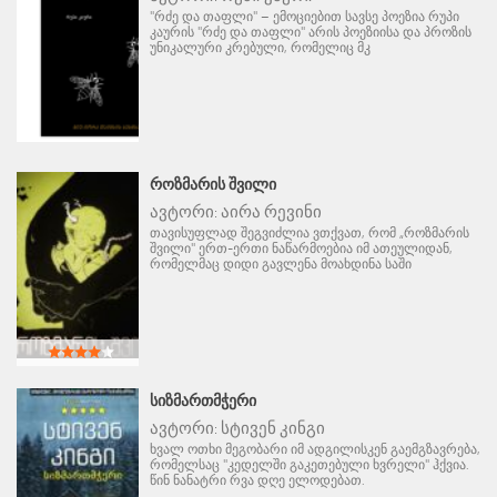
"რძე და თაფლი" – ემოციებით სავსე პოეზია რუპი
კაურის "რძე და თაფლი" არის პოეზიისა და პროზის
უნიკალური კრებული, რომელიც მკ
ᲠᲝᲖᲛᲐᲠᲘᲡ ᲨᲕᲘᲚᲘ
ავტორი:
აირა რევინი
თავისუფლად შეგვიძლია ვთქვათ, რომ „როზმარის
შვილი" ერთ-ერთი ნაწარმოებია იმ ათეულიდან,
რომელმაც დიდი გავლენა მოახდინა საში
ᲡᲘᲖᲛᲐᲠᲗᲛᲭᲔᲠᲘ
ავტორი:
სტივენ კინგი
ხვალ ოთხი მეგობარი იმ ადგილისკენ გაემგზავრება,
რომელსაც "კედელში გაკეთებული ხვრელი" ჰქვია.
წინ ნანატრი რვა დღე ელოდებათ.