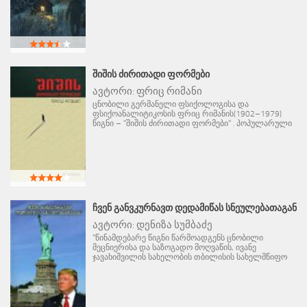
ᲨᲘᲨᲘᲡ ᲫᲘᲠᲘᲗᲐᲓᲘ ᲤᲝᲠᲛᲔᲑᲘ
ავტორი:
ფრიც რიმანი
ცნობილი გერმანელი ფსიქოლოგისა და
ფსიქოანალიტიკოსის ფრიც რიმანის(1902–1979)
წიგნი – "შიშის ძირითადი ფორმები" . პოპულარული
ᲩᲕᲔᲜ ᲒᲐᲜᲕᲙᲣᲠᲜᲐᲕᲗ ᲓᲔᲓᲐᲛᲘᲬᲐᲡ ᲡᲜᲔᲣᲚᲔᲑᲐᲗᲐᲒᲐᲜ
ავტორი:
დენიზა სუმბაძე
"წინამდებარე წიგნი წარმოადგენს ცნობილი
მეცნიერისა და საზოგადო მოღვაწის, ივანე
ჯავახიშვილის სახელობის თბილისის სახელმწიფო