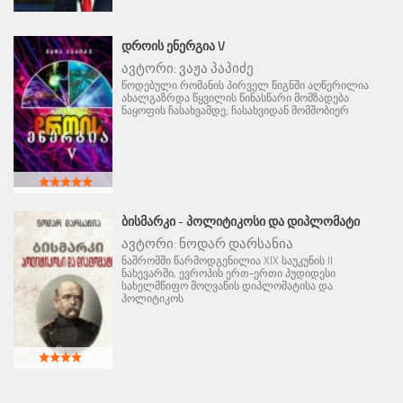
ᲓᲠᲝᲘᲡ ᲔᲜᲔᲠᲒᲘᲐ V
ავტორი:
ვაჟა პაპიძე
წოდებული რომანის პირველ წიგნში აღწერილია
ახალგაზრდა წყვილის წინასწარი მომზადება
ნაყოფის ჩასახვამდე; ჩასახვიდან მომშობიერ
ᲑᲘᲡᲛᲐᲠᲙᲘ - ᲞᲝᲚᲘᲢᲘᲙᲝᲡᲘ ᲓᲐ ᲓᲘᲞᲚᲝᲛᲐᲢᲘ
ავტორი:
ნოდარ დარსანია
ნაშრომში წარმოდგენილია XIX საუკუნის II
ნახევარში, ევროპის ერთ-ერთი პუდიდესი
სახელმწიფო მოღვაწის დიპლომატისა და
პოლიტიკოს