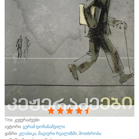
Title:
კეჟერაძეები
ავტორი:
გურამ დოჩანაშვილი
ჟანრი:
კლასიკა
,
მაგიური რეალიზმი
,
მოთხრობა