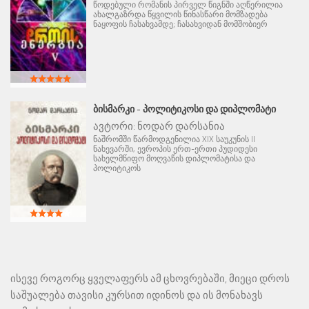
წოდებული რომანის პირველ წიგნში აღწერილია
ახალგაზრდა წყვილის წინასწარი მომზადება
ნაყოფის ჩასახვამდე; ჩასახვიდან მომშობიერ
ᲑᲘᲡᲛᲐᲠᲙᲘ - ᲞᲝᲚᲘᲢᲘᲙᲝᲡᲘ ᲓᲐ ᲓᲘᲞᲚᲝᲛᲐᲢᲘ
ავტორი:
ნოდარ დარსანია
ნაშრომში წარმოდგენილია XIX საუკუნის II
ნახევარში, ევროპის ერთ-ერთი პუდიდესი
სახელმწიფო მოღვაწის დიპლომატისა და
პოლიტიკოს
ისევე როგორც ყველაფერს ამ ცხოვრებაში, მიეცი დროს
საშუალება თავისი კურსით იდინოს და ის მონახავს