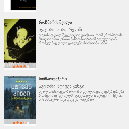
ᲠᲝᲖᲛᲐᲠᲘᲡ ᲨᲕᲘᲚᲘ
ავტორი:
აირა რევინი
თავისუფლად შეგვიძლია ვთქვათ, რომ „როზმარის
შვილი" ერთ-ერთი ნაწარმოებია იმ ათეულიდან,
რომელმაც დიდი გავლენა მოახდინა საში
ᲡᲘᲖᲛᲐᲠᲗᲛᲭᲔᲠᲘ
ავტორი:
სტივენ კინგი
ხვალ ოთხი მეგობარი იმ ადგილისკენ გაემგზავრება,
რომელსაც "კედელში გაკეთებული ხვრელი" ჰქვია.
წინ ნანატრი რვა დღე ელოდებათ.