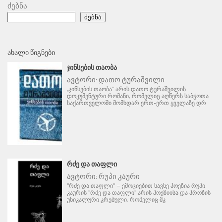
ძებნა
ძებნა
ᲐᲮᲐᲚᲘ ᲬᲘᲒᲜᲔᲑᲘ
ᲯᲘᲜᲡᲔᲑᲘᲡ ᲗᲐᲝᲑᲐ
ავტორი:
დათო ტურაშვილი
„ჯინსების თაობა“ არის დათო ტურაშვილის
დოკუმენტური რომანი, რომელიც აღწერს საბჭოთა
საქართველოში მომხდარ ერთ-ერთ ყველაზე დრ
ᲠᲫᲔ ᲓᲐ ᲗᲐᲤᲚᲘ
ავტორი:
რუპი კაური
"რძე და თაფლი" – ემოციებით სავსე პოეზია რუპი
კაურის "რძე და თაფლი" არის პოეზიისა და პროზის
უნიკალური კრებული, რომელიც მკ