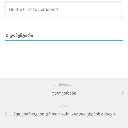
0
ᲙᲝᲛᲔᲜᲢᲐᲠᲘ
ᲛᲝᲛᲓᲔᲕᲜᲝ
ტალეირანი
ᲬᲘᲜᲐ
ბუდენბროკები: ერთი ოჯახის გადაშენების ამბავი