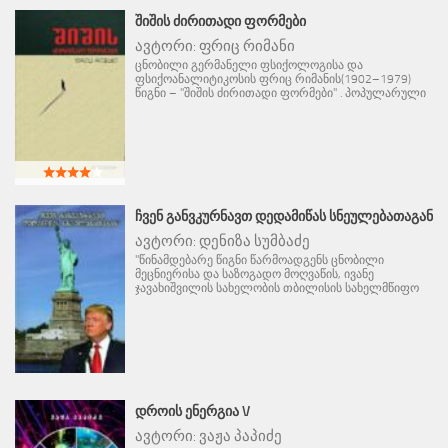
ᲨᲘᲨᲘᲡ ᲫᲘᲠᲘᲗᲐᲓᲘ ᲤᲝᲠᲛᲔᲑᲘ
ავტორი:
ფრიც რიმანი
ცნობილი გერმანელი ფსიქოლოგისა და
ფსიქოანალიტიკოსის ფრიც რიმანის(1902–1979)
წიგნი – "შიშის ძირითადი ფორმები" . პოპულარული
ᲩᲕᲔᲜ ᲒᲐᲜᲕᲙᲣᲠᲜᲐᲕᲗ ᲓᲔᲓᲐᲛᲘᲬᲐᲡ ᲡᲜᲔᲣᲚᲔᲑᲐᲗᲐᲒᲐᲜ
ავტორი:
დენიზა სუმბაძე
"წინამდებარე წიგნი წარმოადგენს ცნობილი
მეცნიერისა და საზოგადო მოღვაწის, ივანე
ჯავახიშვილის სახელობის თბილისის სახელმწიფო
ᲓᲠᲝᲘᲡ ᲔᲜᲔᲠᲒᲘᲐ V
ავტორი:
ვაჟა პაპიძე