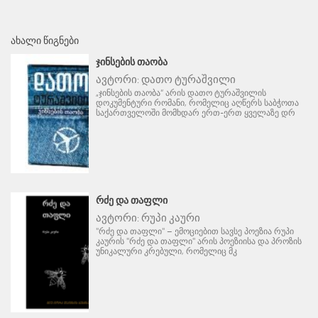
ᲐᲮᲐᲚᲘ ᲬᲘᲒᲜᲔᲑᲘ
ᲯᲘᲜᲡᲔᲑᲘᲡ ᲗᲐᲝᲑᲐ
ავტორი:
დათო ტურაშვილი
„ჯინსების თაობა“ არის დათო ტურაშვილის
დოკუმენტური რომანი, რომელიც აღწერს საბჭოთა
საქართველოში მომხდარ ერთ-ერთ ყველაზე დრ
ᲠᲫᲔ ᲓᲐ ᲗᲐᲤᲚᲘ
ავტორი:
რუპი კაური
"რძე და თაფლი" – ემოციებით სავსე პოეზია რუპი
კაურის "რძე და თაფლი" არის პოეზიისა და პროზის
უნიკალური კრებული, რომელიც მკ