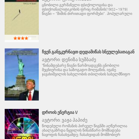
ცნობილი გერმანელი ფსიქოლოგისა და
ფსიქოანალიტიკოსის ფრიც რიმანის(1902–1979)
წიგნი – "შიშის ძირითადი ფორმები" . პოპულარული
ᲩᲕᲔᲜ ᲒᲐᲜᲕᲙᲣᲠᲜᲐᲕᲗ ᲓᲔᲓᲐᲛᲘᲬᲐᲡ ᲡᲜᲔᲣᲚᲔᲑᲐᲗᲐᲒᲐᲜ
ავტორი:
დენიზა სუმბაძე
"წინამდებარე წიგნი წარმოადგენს ცნობილი
მეცნიერისა და საზოგადო მოღვაწის, ივანე
ჯავახიშვილის სახელობის თბილისის სახელმწიფო
ᲓᲠᲝᲘᲡ ᲔᲜᲔᲠᲒᲘᲐ V
ავტორი:
ვაჟა პაპიძე
წოდებული რომანის პირველ წიგნში აღწერილია
ახალგაზრდა წყვილის წინასწარი მომზადება
ნაყოფის ჩასახვამდე; ჩასახვიდან მომშობიერ