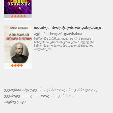
ᲑᲘᲡᲛᲐᲠᲙᲘ - ᲞᲝᲚᲘᲢᲘᲙᲝᲡᲘ ᲓᲐ ᲓᲘᲞᲚᲝᲛᲐᲢᲘ
ავტორი:
ნოდარ დარსანია
ნაშრომში წარმოდგენილია XIX საუკუნის II
ნახევარში, ევროპის ერთ-ერთი პუდიდესი
სახელმწიფო მოღვაწის დიპლომატისა და
პოლიტიკოს
უკეთესია სძულდე იმის გამო, როგორიც ხარ, ვიდრე
უყვარდე, იმის გამო, როგორიც არ ხარ.
ანდრე ჟიდი