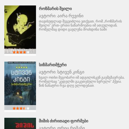
ᲠᲝᲖᲛᲐᲠᲘᲡ ᲨᲕᲘᲚᲘ
ავტორი:
აირა რევინი
თავისუფლად შეგვიძლია ვთქვათ, რომ „როზმარის
შვილი" ერთ-ერთი ნაწარმოებია იმ ათეულიდან,
რომელმაც დიდი გავლენა მოახდინა საში
ᲡᲘᲖᲛᲐᲠᲗᲛᲭᲔᲠᲘ
ავტორი:
სტივენ კინგი
ხვალ ოთხი მეგობარი იმ ადგილისკენ გაემგზავრება,
რომელსაც "კედელში გაკეთებული ხვრელი" ჰქვია.
წინ ნანატრი რვა დღე ელოდებათ.
ᲨᲘᲨᲘᲡ ᲫᲘᲠᲘᲗᲐᲓᲘ ᲤᲝᲠᲛᲔᲑᲘ
ავტორი:
ფრიც რიმანი