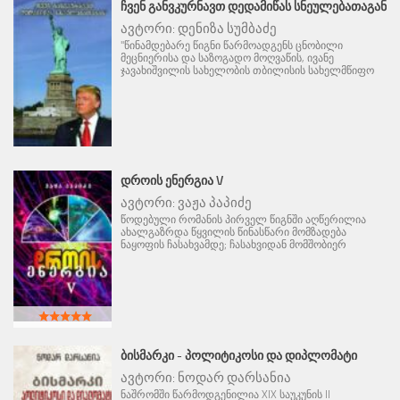
ᲩᲕᲔᲜ ᲒᲐᲜᲕᲙᲣᲠᲜᲐᲕᲗ ᲓᲔᲓᲐᲛᲘᲬᲐᲡ ᲡᲜᲔᲣᲚᲔᲑᲐᲗᲐᲒᲐᲜ
ავტორი:
დენიზა სუმბაძე
"წინამდებარე წიგნი წარმოადგენს ცნობილი
მეცნიერისა და საზოგადო მოღვაწის, ივანე
ჯავახიშვილის სახელობის თბილისის სახელმწიფო
ᲓᲠᲝᲘᲡ ᲔᲜᲔᲠᲒᲘᲐ V
ავტორი:
ვაჟა პაპიძე
წოდებული რომანის პირველ წიგნში აღწერილია
ახალგაზრდა წყვილის წინასწარი მომზადება
ნაყოფის ჩასახვამდე; ჩასახვიდან მომშობიერ
ᲑᲘᲡᲛᲐᲠᲙᲘ - ᲞᲝᲚᲘᲢᲘᲙᲝᲡᲘ ᲓᲐ ᲓᲘᲞᲚᲝᲛᲐᲢᲘ
ავტორი:
ნოდარ დარსანია
ნაშრომში წარმოდგენილია XIX საუკუნის II