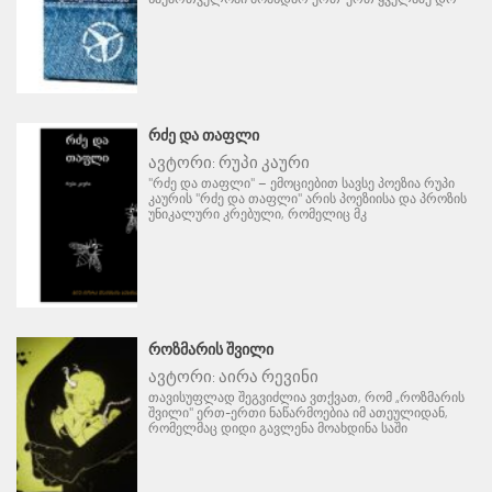
ᲠᲫᲔ ᲓᲐ ᲗᲐᲤᲚᲘ
ავტორი:
რუპი კაური
"რძე და თაფლი" – ემოციებით სავსე პოეზია რუპი
კაურის "რძე და თაფლი" არის პოეზიისა და პროზის
უნიკალური კრებული, რომელიც მკ
ᲠᲝᲖᲛᲐᲠᲘᲡ ᲨᲕᲘᲚᲘ
ავტორი:
აირა რევინი
თავისუფლად შეგვიძლია ვთქვათ, რომ „როზმარის
შვილი" ერთ-ერთი ნაწარმოებია იმ ათეულიდან,
რომელმაც დიდი გავლენა მოახდინა საში