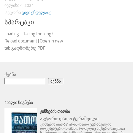
ᲘᲕᲚᲘᲡᲘ 4, 2021
ᲐᲕᲢᲝᲠᲘ
ᲒᲘᲕᲘ ᲔᲜᲓᲔᲚᲐᲫᲔ
სპარტაკი
Loading… Taking too long?
Reload document | Open in new
tab გადმოწერე PDF
ძებნა
ძებნა
ᲐᲮᲐᲚᲘ ᲬᲘᲒᲜᲔᲑᲘ
ᲯᲘᲜᲡᲔᲑᲘᲡ ᲗᲐᲝᲑᲐ
ავტორი:
დათო ტურაშვილი
„ჯინსების თაობა“ არის დათო ტურაშვილის
დოკუმენტური რომანი, რომელიც აღწერს საბჭოთა
საქართველოში მომხდარ ერთ-ერთ ყველაზე დრ