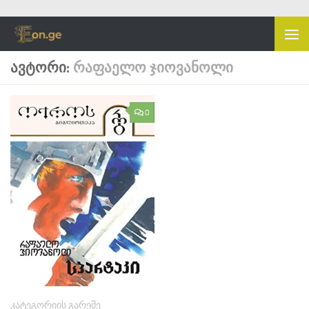
Skip to content
ᲐᲕᲢᲝᲠᲘ:
ᲠᲐᲤᲐᲔᲚᲝ ᲯᲘᲝᲕᲐᲜᲝᲚᲘ
0
ᲙᲐᲢᲔᲒᲝᲠᲘᲘᲡ ᲒᲐᲠᲔᲨᲔ