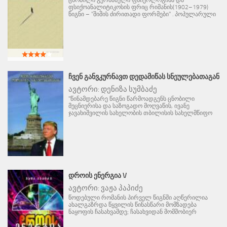
ფსიქოანალიტიკოსის ფრიც რიმანის(1902–1979)
წიგნი – "შიშის ძირითადი ფორმები" . პოპულარული
ᲩᲕᲔᲜ ᲒᲐᲜᲕᲙᲣᲠᲜᲐᲕᲗ ᲓᲔᲓᲐᲛᲘᲬᲐᲡ ᲡᲜᲔᲣᲚᲔᲑᲐᲗᲐᲒᲐᲜ
ავტორი:
დენიზა სუმბაძე
"წინამდებარე წიგნი წარმოადგენს ცნობილი
მეცნიერისა და საზოგადო მოღვაწის, ივანე
ჯავახიშვილის სახელობის თბილისის სახელმწიფო
ᲓᲠᲝᲘᲡ ᲔᲜᲔᲠᲒᲘᲐ V
ავტორი:
ვაჟა პაპიძე
წოდებული რომანის პირველ წიგნში აღწერილია
ახალგაზრდა წყვილის წინასწარი მომზადება
ნაყოფის ჩასახვამდე; ჩასახვიდან მომშობიერ