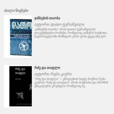
ᲐᲮᲐᲚᲘ ᲬᲘᲒᲜᲔᲑᲘ
ᲯᲘᲜᲡᲔᲑᲘᲡ ᲗᲐᲝᲑᲐ
ავტორი:
დათო ტურაშვილი
„ჯინსების თაობა“ არის დათო ტურაშვილის
დოკუმენტური რომანი, რომელიც აღწერს საბჭოთა
საქართველოში მომხდარ ერთ-ერთ ყველაზე დრ
ᲠᲫᲔ ᲓᲐ ᲗᲐᲤᲚᲘ
ავტორი:
რუპი კაური
"რძე და თაფლი" – ემოციებით სავსე პოეზია რუპი
კაურის "რძე და თაფლი" არის პოეზიისა და პროზის
უნიკალური კრებული, რომელიც მკ