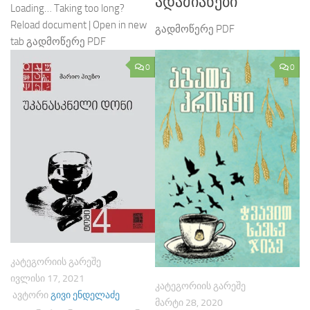
ადამიანები
Loading… Taking too long?
Reload document | Open in new
გადმოწერე PDF
tab გადმოწერე PDF
0
0
ᲙᲐᲢᲔᲒᲝᲠᲘᲘᲡ ᲒᲐᲠᲔᲨᲔ
ᲘᲕᲚᲘᲡᲘ 17, 2021
ᲙᲐᲢᲔᲒᲝᲠᲘᲘᲡ ᲒᲐᲠᲔᲨᲔ
ᲐᲕᲢᲝᲠᲘ
ᲒᲘᲕᲘ ᲔᲜᲓᲔᲚᲐᲫᲔ
ᲛᲐᲠᲢᲘ 28, 2020