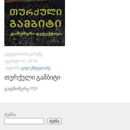
ᲙᲐᲢᲔᲒᲝᲠᲘᲘᲡ ᲒᲐᲠᲔᲨᲔ
ᲐᲒᲕᲘᲡᲢᲝ 31, 2018
ᲐᲕᲢᲝᲠᲘ
ᲒᲘᲕᲘ ᲔᲜᲓᲔᲚᲐᲫᲔ
თურქული გამბიტი
გადმოწერე PDF
ძებნა
ძებნა