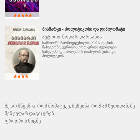
ᲑᲘᲡᲛᲐᲠᲙᲘ - ᲞᲝᲚᲘᲢᲘᲙᲝᲡᲘ ᲓᲐ ᲓᲘᲞᲚᲝᲛᲐᲢᲘ
ავტორი:
ნოდარ დარსანია
ნაშრომში წარმოდგენილია XIX საუკუნის II
ნახევარში, ევროპის ერთ-ერთი პუდიდესი
სახელმწიფო მოღვაწის დიპლომატისა და
პოლიტიკოს
მე არ მწყენია, რომ მომატყუე, მეწყინა, რომ ამ წუთიდან, მე
შენ ვეღარ დაგიჯერებ.
ფრიდრიხ ნიცშე