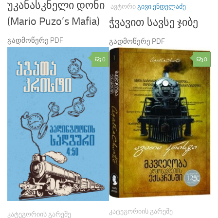
უკანასკნელი დონი
ᲐᲕᲢᲝᲠᲘ
ᲒᲘᲕᲘ ᲔᲜᲓᲔᲚᲐᲫᲔ
(Mario Puzo’s Mafia)
ჭვავით სავსე ჯიბე
გადმოწერე PDF
გადმოწერე PDF
0
0
ᲙᲐᲢᲔᲒᲝᲠᲘᲘᲡ ᲒᲐᲠᲔᲨᲔ
ᲙᲐᲢᲔᲒᲝᲠᲘᲘᲡ ᲒᲐᲠᲔᲨᲔ