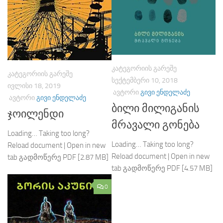
ᲙᲐᲢᲔᲒᲝᲠᲘᲘᲡ ᲒᲐᲠᲔᲨᲔ
ᲙᲐᲢᲔᲒᲝᲠᲘᲘᲡ ᲒᲐᲠᲔᲨᲔ
ᲡᲔᲥᲢᲔᲛᲑᲔᲠᲘ 10, 2018
ᲘᲕᲚᲘᲡᲘ 18, 2019
ᲐᲕᲢᲝᲠᲘ
ᲒᲘᲕᲘ ᲔᲜᲓᲔᲚᲐᲫᲔ
ᲐᲕᲢᲝᲠᲘ
ᲒᲘᲕᲘ ᲔᲜᲓᲔᲚᲐᲫᲔ
ბილი მილიგანის
ჯოილენდი
მრავალი გონება
Loading… Taking too long?
Loading… Taking too long?
Reload document | Open in new
Reload document | Open in new
tab გადმოწერე PDF [2.87 MB]
tab გადმოწერე PDF [4.57 MB]
0