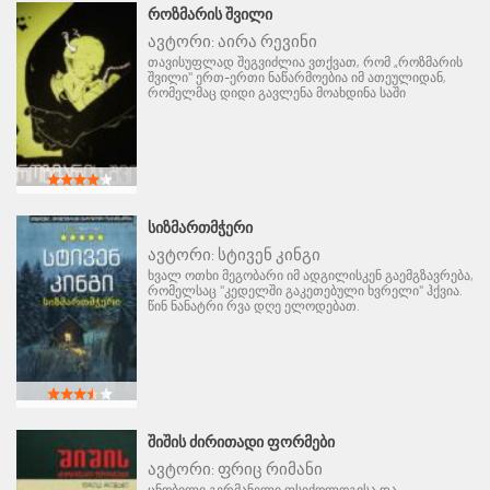
ᲠᲝᲖᲛᲐᲠᲘᲡ ᲨᲕᲘᲚᲘ
ავტორი:
აირა რევინი
თავისუფლად შეგვიძლია ვთქვათ, რომ „როზმარის
შვილი" ერთ-ერთი ნაწარმოებია იმ ათეულიდან,
რომელმაც დიდი გავლენა მოახდინა საში
ᲡᲘᲖᲛᲐᲠᲗᲛᲭᲔᲠᲘ
ავტორი:
სტივენ კინგი
ხვალ ოთხი მეგობარი იმ ადგილისკენ გაემგზავრება,
რომელსაც "კედელში გაკეთებული ხვრელი" ჰქვია.
წინ ნანატრი რვა დღე ელოდებათ.
ᲨᲘᲨᲘᲡ ᲫᲘᲠᲘᲗᲐᲓᲘ ᲤᲝᲠᲛᲔᲑᲘ
ავტორი:
ფრიც რიმანი
ცნობილი გერმანელი ფსიქოლოგისა და