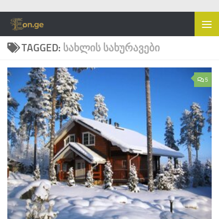
Skip to content
TAGGED:
ᲡᲐᲮᲚᲘᲡ ᲡᲐᲮᲣᲠᲐᲕᲔᲑᲘ
5