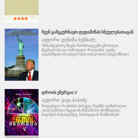
ᲩᲕᲔᲜ ᲒᲐᲜᲕᲙᲣᲠᲜᲐᲕᲗ ᲓᲔᲓᲐᲛᲘᲬᲐᲡ ᲡᲜᲔᲣᲚᲔᲑᲐᲗᲐᲒᲐᲜ
ავტორი:
დენიზა სუმბაძე
"წინამდებარე წიგნი წარმოადგენს ცნობილი
მეცნიერისა და საზოგადო მოღვაწის, ივანე
ჯავახიშვილის სახელობის თბილისის სახელმწიფო
ᲓᲠᲝᲘᲡ ᲔᲜᲔᲠᲒᲘᲐ V
ავტორი:
ვაჟა პაპიძე
წოდებული რომანის პირველ წიგნში აღწერილია
ახალგაზრდა წყვილის წინასწარი მომზადება
ნაყოფის ჩასახვამდე; ჩასახვიდან მომშობიერ