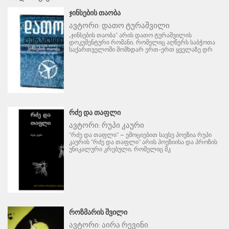
ᲯᲘᲜᲡᲔᲑᲘᲡ ᲗᲐᲝᲑᲐ
ავტორი:
დათო ტურაშვილი
„ჯინსების თაობა“ არის დათო ტურაშვილის
დოკუმენტური რომანი, რომელიც აღწერს საბჭოთა
საქართველოში მომხდარ ერთ-ერთ ყველაზე დრ
ᲠᲫᲔ ᲓᲐ ᲗᲐᲤᲚᲘ
ავტორი:
რუპი კაური
"რძე და თაფლი" – ემოციებით სავსე პოეზია რუპი
კაურის "რძე და თაფლი" არის პოეზიისა და პროზის
უნიკალური კრებული, რომელიც მკ
ᲠᲝᲖᲛᲐᲠᲘᲡ ᲨᲕᲘᲚᲘ
ავტორი:
აირა რევინი