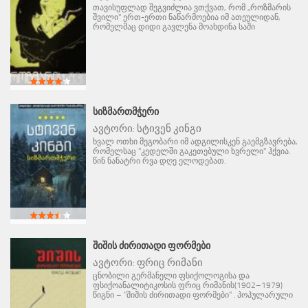
თავისუფლად შეგვიძლია ვთქვათ, რომ „როზმარის
შვილი" ერთ-ერთი ნაწარმოებია იმ ათეულიდან,
რომელმაც დიდი გავლენა მოახდინა საში
ᲡᲘᲖᲛᲐᲠᲗᲛᲭᲔᲠᲘ
ავტორი:
სტივენ კინგი
ხვალ ოთხი მეგობარი იმ ადგილისკენ გაემგზავრება,
რომელსაც "კედელში გაკეთებული ხვრელი" ჰქვია.
წინ ნანატრი რვა დღე ელოდებათ.
ᲨᲘᲨᲘᲡ ᲫᲘᲠᲘᲗᲐᲓᲘ ᲤᲝᲠᲛᲔᲑᲘ
ავტორი:
ფრიც რიმანი
ცნობილი გერმანელი ფსიქოლოგისა და
ფსიქოანალიტიკოსის ფრიც რიმანის(1902–1979)
წიგნი – "შიშის ძირითადი ფორმები" . პოპულარული