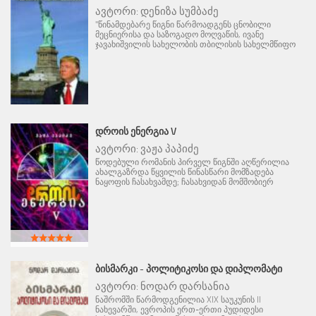
ავტორი:
დენიზა სუმბაძე
"წინამდებარე წიგნი წარმოადგენს ცნობილი
მეცნიერისა და საზოგადო მოღვაწის, ივანე
ჯავახიშვილის სახელობის თბილისის სახელმწიფო
ᲓᲠᲝᲘᲡ ᲔᲜᲔᲠᲒᲘᲐ V
ავტორი:
ვაჟა პაპიძე
წოდებული რომანის პირველ წიგნში აღწერილია
ახალგაზრდა წყვილის წინასწარი მომზადება
ნაყოფის ჩასახვამდე; ჩასახვიდან მომშობიერ
ᲑᲘᲡᲛᲐᲠᲙᲘ - ᲞᲝᲚᲘᲢᲘᲙᲝᲡᲘ ᲓᲐ ᲓᲘᲞᲚᲝᲛᲐᲢᲘ
ავტორი:
ნოდარ დარსანია
ნაშრომში წარმოდგენილია XIX საუკუნის II
ნახევარში, ევროპის ერთ-ერთი პუდიდესი