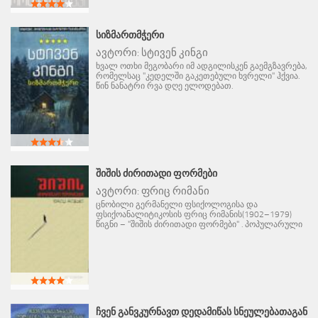
ᲡᲘᲖᲛᲐᲠᲗᲛᲭᲔᲠᲘ
ავტორი:
სტივენ კინგი
ხვალ ოთხი მეგობარი იმ ადგილისკენ გაემგზავრება,
რომელსაც "კედელში გაკეთებული ხვრელი" ჰქვია.
წინ ნანატრი რვა დღე ელოდებათ.
ᲨᲘᲨᲘᲡ ᲫᲘᲠᲘᲗᲐᲓᲘ ᲤᲝᲠᲛᲔᲑᲘ
ავტორი:
ფრიც რიმანი
ცნობილი გერმანელი ფსიქოლოგისა და
ფსიქოანალიტიკოსის ფრიც რიმანის(1902–1979)
წიგნი – "შიშის ძირითადი ფორმები" . პოპულარული
ᲩᲕᲔᲜ ᲒᲐᲜᲕᲙᲣᲠᲜᲐᲕᲗ ᲓᲔᲓᲐᲛᲘᲬᲐᲡ ᲡᲜᲔᲣᲚᲔᲑᲐᲗᲐᲒᲐᲜ