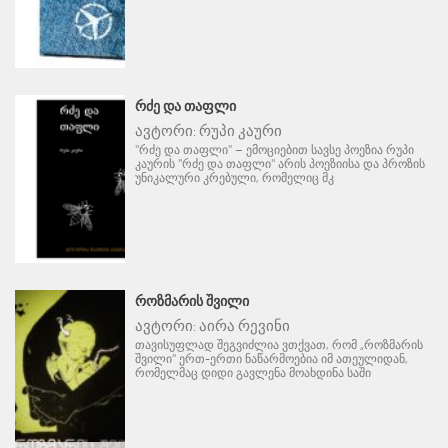
ᲠᲫᲔ ᲓᲐ ᲗᲐᲤᲚᲘ
ავტორი:
რუპი კაური
"რძე და თაფლი" – ემოციებით სავსე პოეზია რუპი
კაურის "რძე და თაფლი" არის პოეზიისა და პროზის
უნიკალური კრებული, რომელიც მკ
ᲠᲝᲖᲛᲐᲠᲘᲡ ᲨᲕᲘᲚᲘ
ავტორი:
აირა რევინი
თავისუფლად შეგვიძლია ვთქვათ, რომ „როზმარის
შვილი" ერთ-ერთი ნაწარმოებია იმ ათეულიდან,
რომელმაც დიდი გავლენა მოახდინა საში