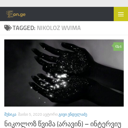
Skip to content
TAGGED:
NIKOLOZ WVIMA
6
ᲛᲣᲡᲘᲙᲐ
ᲛᲐᲘᲡᲘ 5, 2020
ᲐᲕᲢᲝᲠᲘ
ᲒᲘᲕᲘ ᲔᲜᲓᲔᲚᲐᲫᲔ
ნიკოლოზ წვიმა (არავინ) – ინტერვიუ