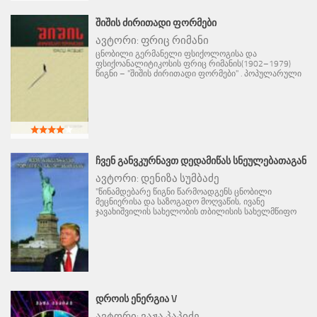
ᲨᲘᲨᲘᲡ ᲫᲘᲠᲘᲗᲐᲓᲘ ᲤᲝᲠᲛᲔᲑᲘ
ავტორი:
ფრიც რიმანი
ცნობილი გერმანელი ფსიქოლოგისა და
ფსიქოანალიტიკოსის ფრიც რიმანის(1902–1979)
წიგნი – "შიშის ძირითადი ფორმები" . პოპულარული
ᲩᲕᲔᲜ ᲒᲐᲜᲕᲙᲣᲠᲜᲐᲕᲗ ᲓᲔᲓᲐᲛᲘᲬᲐᲡ ᲡᲜᲔᲣᲚᲔᲑᲐᲗᲐᲒᲐᲜ
ავტორი:
დენიზა სუმბაძე
"წინამდებარე წიგნი წარმოადგენს ცნობილი
მეცნიერისა და საზოგადო მოღვაწის, ივანე
ჯავახიშვილის სახელობის თბილისის სახელმწიფო
ᲓᲠᲝᲘᲡ ᲔᲜᲔᲠᲒᲘᲐ V
ავტორი:
ვაჟა პაპიძე