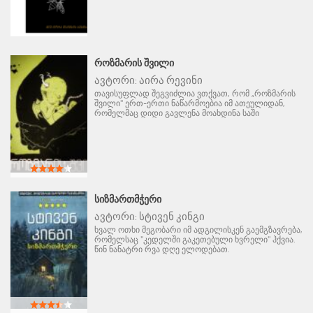
ᲠᲝᲖᲛᲐᲠᲘᲡ ᲨᲕᲘᲚᲘ
ავტორი:
აირა რევინი
თავისუფლად შეგვიძლია ვთქვათ, რომ „როზმარის
შვილი" ერთ-ერთი ნაწარმოებია იმ ათეულიდან,
რომელმაც დიდი გავლენა მოახდინა საში
ᲡᲘᲖᲛᲐᲠᲗᲛᲭᲔᲠᲘ
ავტორი:
სტივენ კინგი
ხვალ ოთხი მეგობარი იმ ადგილისკენ გაემგზავრება,
რომელსაც "კედელში გაკეთებული ხვრელი" ჰქვია.
წინ ნანატრი რვა დღე ელოდებათ.