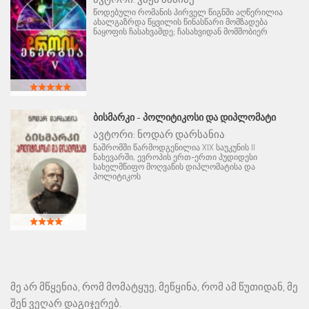
წოდებული რომანის პირველ წიგნში აღწერილია
ახალგაზრდა წყვილის წინასწარი მომზადება
ნაყოფის ჩასახვამდე; ჩასახვიდან მომშობიერ
ᲑᲘᲡᲛᲐᲠᲙᲘ - ᲞᲝᲚᲘᲢᲘᲙᲝᲡᲘ ᲓᲐ ᲓᲘᲞᲚᲝᲛᲐᲢᲘ
ავტორი:
ნოდარ დარსანია
ნაშრომში წარმოდგენილია XIX საუკუნის II
ნახევარში, ევროპის ერთ-ერთი პუდიდესი
სახელმწიფო მოღვაწის დიპლომატისა და
პოლიტიკოს
მე არ მწყენია, რომ მომატყუე, მეწყინა, რომ ამ წუთიდან, მე
შენ ვეღარ დაგიჯერებ.