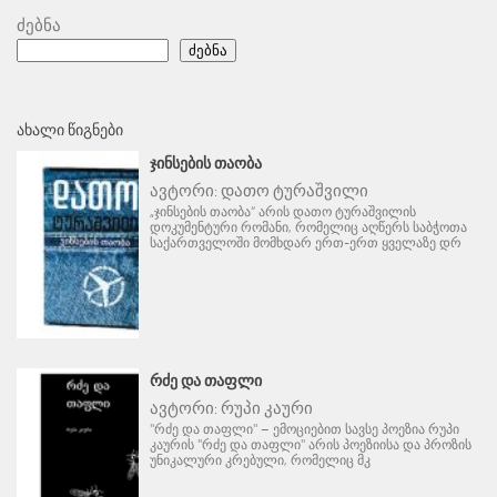
ძებნა
ძებნა
ᲐᲮᲐᲚᲘ ᲬᲘᲒᲜᲔᲑᲘ
ᲯᲘᲜᲡᲔᲑᲘᲡ ᲗᲐᲝᲑᲐ
ავტორი:
დათო ტურაშვილი
„ჯინსების თაობა“ არის დათო ტურაშვილის
დოკუმენტური რომანი, რომელიც აღწერს საბჭოთა
საქართველოში მომხდარ ერთ-ერთ ყველაზე დრ
ᲠᲫᲔ ᲓᲐ ᲗᲐᲤᲚᲘ
ავტორი:
რუპი კაური
"რძე და თაფლი" – ემოციებით სავსე პოეზია რუპი
კაურის "რძე და თაფლი" არის პოეზიისა და პროზის
უნიკალური კრებული, რომელიც მკ