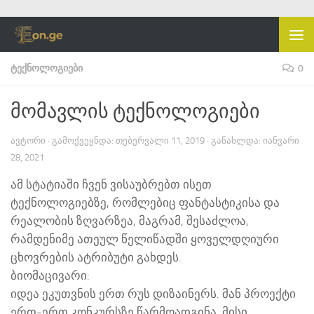
Skip to content
ᲢᲔᲥᲜᲝᲚᲝᲒᲘᲔᲑᲘ
0
მომავლის ტექნოლოგიები
ᲐᲕᲢᲝᲠᲘ
· ᲒᲐᲛᲝᲥᲕᲔᲧᲜᲓᲐ:
ᲗᲔᲑᲔᲠᲕᲐᲚᲘ 11, 2019
· ᲒᲐᲜᲐᲮᲚᲓᲐ:
ᲘᲐᲜᲕᲐᲠᲘ
28, 2021
ამ სტატიაში ჩვენ ვისაუბრებთ ისეთ
ტექნოლოგიებზე, რომლებიც ფანტასტიკისა და
რეალობის ზღვარზეა, მაგრამ, შესაძლოა,
რამდენიმე ათეულ წელიწადში ყოველდღიური
ცხოვრების ატრიბუტი გახდეს.
ბიომაცივარი:
იდეა ეკუთვნის ერთ რუს დიზაინერს. მან პროექტი
ერთ-ერთ კონკურსზე წარმოადგინა. მისი