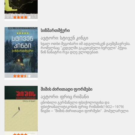
ᲡᲘᲖᲛᲐᲠᲗᲛᲭᲔᲠᲘ
ავტორი:
სტივენ კინგი
ხვალ ოთხი მეგობარი იმ ადგილისკენ გაემგზავრება,
რომელსაც "კედელში გაკეთებული ხვრელი" ჰქვია.
წინ ნანატრი რვა დღე ელოდებათ.
ᲨᲘᲨᲘᲡ ᲫᲘᲠᲘᲗᲐᲓᲘ ᲤᲝᲠᲛᲔᲑᲘ
ავტორი:
ფრიც რიმანი
ცნობილი გერმანელი ფსიქოლოგისა და
ფსიქოანალიტიკოსის ფრიც რიმანის(1902–1979)
წიგნი – "შიშის ძირითადი ფორმები" . პოპულარული