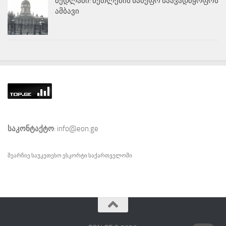
ბედლამი: ბეთლემის სამეფო საავადმყოფოს
ამბავი
საკონტაქტო
: info@eon.ge
შეარჩიე საუკეთესო
ესკორტი
საქართველოში