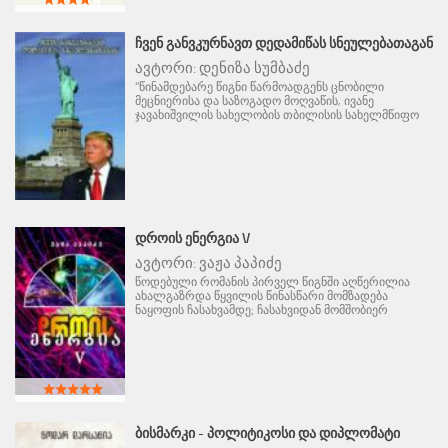
ᲩᲕᲔᲜ ᲒᲐᲜᲕᲙᲣᲠᲜᲐᲕᲗ ᲓᲔᲓᲐᲛᲘᲬᲐᲡ ᲡᲜᲔᲣᲚᲔᲑᲐᲗᲐᲒᲐᲜ
ავტორი:
დენიზა სუმბაძე
"წინამდებარე წიგნი წარმოადგენს ცნობილი
მეცნიერისა და საზოგადო მოღვაწის, ივანე
ჯავახიშვილის სახელობის თბილისის სახელმწიფო
ᲓᲠᲝᲘᲡ ᲔᲜᲔᲠᲒᲘᲐ V
ავტორი:
ვაჟა პაპიძე
წოდებული რომანის პირველ წიგნში აღწერილია
ახალგაზრდა წყვილის წინასწარი მომზადება
ნაყოფის ჩასახვამდე; ჩასახვიდან მომშობიერ
ᲑᲘᲡᲛᲐᲠᲙᲘ - ᲞᲝᲚᲘᲢᲘᲙᲝᲡᲘ ᲓᲐ ᲓᲘᲞᲚᲝᲛᲐᲢᲘ