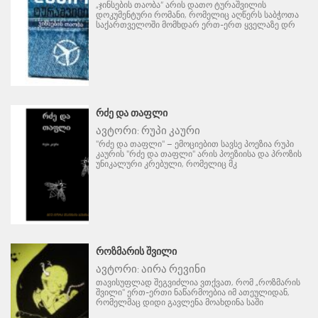
„ჯინსების თაობა“ არის დათო ტურაშვილის
დოკუმენტური რომანი, რომელიც აღწერს საბჭოთა
საქართველოში მომხდარ ერთ-ერთ ყველაზე დრ
ᲠᲫᲔ ᲓᲐ ᲗᲐᲤᲚᲘ
ავტორი:
რუპი კაური
"რძე და თაფლი" – ემოციებით სავსე პოეზია რუპი
კაურის "რძე და თაფლი" არის პოეზიისა და პროზის
უნიკალური კრებული, რომელიც მკ
ᲠᲝᲖᲛᲐᲠᲘᲡ ᲨᲕᲘᲚᲘ
ავტორი:
აირა რევინი
თავისუფლად შეგვიძლია ვთქვათ, რომ „როზმარის
შვილი" ერთ-ერთი ნაწარმოებია იმ ათეულიდან,
რომელმაც დიდი გავლენა მოახდინა საში