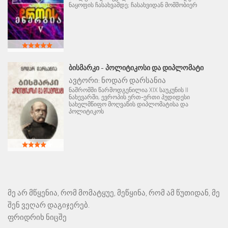
ნაყოფის ჩასახვამდე; ჩასახვიდან მომშობიერ
ᲑᲘᲡᲛᲐᲠᲙᲘ - ᲞᲝᲚᲘᲢᲘᲙᲝᲡᲘ ᲓᲐ ᲓᲘᲞᲚᲝᲛᲐᲢᲘ
ავტორი:
ნოდარ დარსანია
ნაშრომში წარმოდგენილია XIX საუკუნის II
ნახევარში, ევროპის ერთ-ერთი პუდიდესი
სახელმწიფო მოღვაწის დიპლომატისა და
პოლიტიკოს
მე არ მწყენია, რომ მომატყუე, მეწყინა, რომ ამ წუთიდან, მე
შენ ვეღარ დაგიჯერებ.
ფრიდრიხ ნიცშე