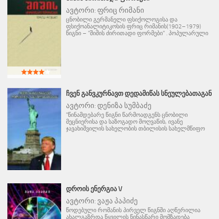
ავტორი:
ფრიც რიმანი
ცნობილი გერმანელი ფსიქოლოგისა და
ფსიქოანალიტიკოსის ფრიც რიმანის(1902–1979)
წიგნი – "შიშის ძირითადი ფორმები" . პოპულარული
ᲩᲕᲔᲜ ᲒᲐᲜᲕᲙᲣᲠᲜᲐᲕᲗ ᲓᲔᲓᲐᲛᲘᲬᲐᲡ ᲡᲜᲔᲣᲚᲔᲑᲐᲗᲐᲒᲐᲜ
ავტორი:
დენიზა სუმბაძე
"წინამდებარე წიგნი წარმოადგენს ცნობილი
მეცნიერისა და საზოგადო მოღვაწის, ივანე
ჯავახიშვილის სახელობის თბილისის სახელმწიფო
ᲓᲠᲝᲘᲡ ᲔᲜᲔᲠᲒᲘᲐ V
ავტორი:
ვაჟა პაპიძე
წოდებული რომანის პირველ წიგნში აღწერილია
ახალგაზრდა წყვილის წინასწარი მომზადება