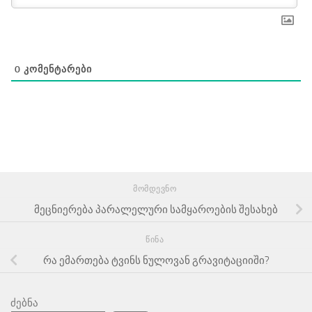
0
ᲙᲝᲛᲔᲜᲢᲐᲠᲔᲑᲘ
ᲛᲝᲛᲓᲔᲕᲜᲝ
მეცნიერება პარალელური სამყაროების შესახებ
ᲬᲘᲜᲐ
რა ემართება ტვინს ნულოვან გრავიტაციიში?
ძებნა