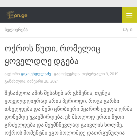
Skip to content
ᲡᲣᲚᲘᲔᲠᲔᲑᲐ
0
ოქროს წუთი, რომელიც
ყოველდღე დგება
ᲐᲕᲢᲝᲠᲘ
ᲒᲘᲕᲘ ᲔᲜᲓᲔᲚᲐᲫᲔ
· ᲒᲐᲛᲝᲥᲕᲔᲧᲜᲓᲐ:
ᲗᲔᲑᲔᲠᲕᲐᲚᲘ 9, 2019
·
ᲒᲐᲜᲐᲮᲚᲓᲐ:
ᲘᲐᲜᲕᲐᲠᲘ 28, 2021
შესაძლოა ამის შესახებ არ გსმენია, თუმცა
ყოველდღიურად არის პერიოდი, როცა გარსი
თხელდება და შენი ცნობიერი წყაროს ყველა ღრმა
დონემდე უკავშირდება. ეს მხოლოდ ერთი წუთი
გრძელდება და შეუმჩნევლად გაივლის ხოლმე.
ოქროს მომენტში ეგო ბოლომდე დათრგუნულია