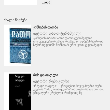
ძებნა
ᲐᲮᲐᲚᲘ ᲬᲘᲒᲜᲔᲑᲘ
ᲯᲘᲜᲡᲔᲑᲘᲡ ᲗᲐᲝᲑᲐ
ავტორი:
დათო ტურაშვილი
„ჯინსების თაობა“ არის დათო ტურაშვილის
დოკუმენტური რომანი, რომელიც აღწერს საბჭოთა
საქართველოში მომხდარ ერთ-ერთ ყველაზე დრ
ᲠᲫᲔ ᲓᲐ ᲗᲐᲤᲚᲘ
ავტორი:
რუპი კაური
"რძე და თაფლი" – ემოციებით სავსე პოეზია რუპი
კაურის "რძე და თაფლი" არის პოეზიისა და პროზის
უნიკალური კრებული, რომელიც მკ