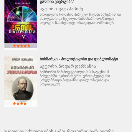
ᲓᲠᲝᲘᲡ ᲔᲜᲔᲠᲒᲘᲐ V
ავტორი:
ვაჟა პაპიძე
წოდებული რომანის პირველ წიგნში აღწერილია
ახალგაზრდა წყვილის წინასწარი მომზადება
ნაყოფის ჩასახვამდე; ჩასახვიდან მომშობიერ
ᲑᲘᲡᲛᲐᲠᲙᲘ - ᲞᲝᲚᲘᲢᲘᲙᲝᲡᲘ ᲓᲐ ᲓᲘᲞᲚᲝᲛᲐᲢᲘ
ავტორი:
ნოდარ დარსანია
ნაშრომში წარმოდგენილია XIX საუკუნის II
ნახევარში, ევროპის ერთ-ერთი პუდიდესი
სახელმწიფო მოღვაწის დიპლომატისა და
პოლიტიკოს
უკეთესია სძულდე იმის გამო, როგორიც ხარ, ვიდრე