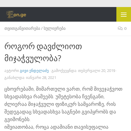
Skip to content
ᲗᲕᲘᲗᲒᲐᲜᲕᲘᲗᲐᲠᲔᲑᲐ
/
ᲡᲣᲚᲘᲔᲠᲔᲑᲐ
0
როგორ დავძლიოთ
მიჯაჭვულობა?
ᲐᲕᲢᲝᲠᲘ
ᲒᲘᲕᲘ ᲔᲜᲓᲔᲚᲐᲫᲔ
· ᲒᲐᲛᲝᲥᲕᲔᲧᲜᲓᲐ:
ᲗᲔᲑᲔᲠᲕᲐᲚᲘ 20, 2019
·
ᲒᲐᲜᲐᲮᲚᲓᲐ:
ᲘᲐᲜᲕᲐᲠᲘ 28, 2021
ცხოვრებაში, მიმართული ვართ, რომ მივეჯაჭვოთ
სხვადასხვა რამეებს. უმეტესობა ჩვენგანი,
ძლიერაა მიჯაჭვული ფიზიკურ სამყაროზე, რის
შედეგადაც სხვადასხვა საგნები გვიპყრობს და
გვიმონებს.
იშვიათობაა, როცა ადამიანი თავისუფალია