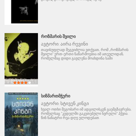
ᲠᲝᲖᲛᲐᲠᲘᲡ ᲨᲕᲘᲚᲘ
ავტორი:
აირა რევინი
თავისუფლად შეგვიძლია ვთქვათ, რომ „როზმარის
შვილი" ერთ-ერთი ნაწარმოებია იმ ათეულიდან,
რომელმაც დიდი გავლენა მოახდინა საში
ᲡᲘᲖᲛᲐᲠᲗᲛᲭᲔᲠᲘ
ავტორი:
სტივენ კინგი
ხვალ ოთხი მეგობარი იმ ადგილისკენ გაემგზავრება,
რომელსაც "კედელში გაკეთებული ხვრელი" ჰქვია.
წინ ნანატრი რვა დღე ელოდებათ.