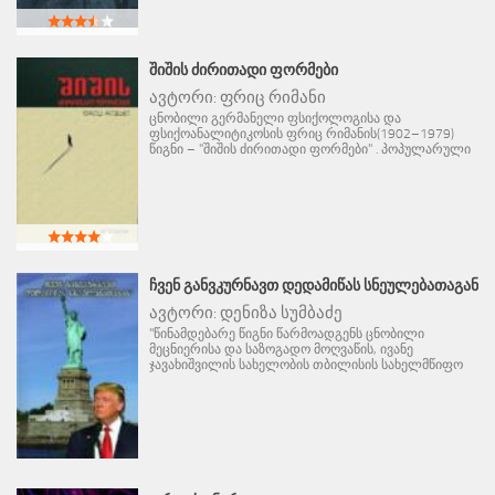
ᲨᲘᲨᲘᲡ ᲫᲘᲠᲘᲗᲐᲓᲘ ᲤᲝᲠᲛᲔᲑᲘ
ავტორი:
ფრიც რიმანი
ცნობილი გერმანელი ფსიქოლოგისა და
ფსიქოანალიტიკოსის ფრიც რიმანის(1902–1979)
წიგნი – "შიშის ძირითადი ფორმები" . პოპულარული
ᲩᲕᲔᲜ ᲒᲐᲜᲕᲙᲣᲠᲜᲐᲕᲗ ᲓᲔᲓᲐᲛᲘᲬᲐᲡ ᲡᲜᲔᲣᲚᲔᲑᲐᲗᲐᲒᲐᲜ
ავტორი:
დენიზა სუმბაძე
"წინამდებარე წიგნი წარმოადგენს ცნობილი
მეცნიერისა და საზოგადო მოღვაწის, ივანე
ჯავახიშვილის სახელობის თბილისის სახელმწიფო