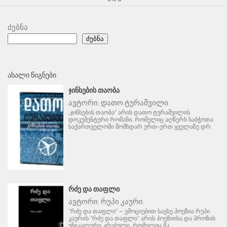
ძებნა
ძებნა
ᲐᲮᲐᲚᲘ ᲬᲘᲒᲜᲔᲑᲘ
ᲯᲘᲜᲡᲔᲑᲘᲡ ᲗᲐᲝᲑᲐ
ავტორი:
დათო ტურაშვილი
„ჯინსების თაობა“ არის დათო ტურაშვილის
დოკუმენტური რომანი, რომელიც აღწერს საბჭოთა
საქართველოში მომხდარ ერთ-ერთ ყველაზე დრ
ᲠᲫᲔ ᲓᲐ ᲗᲐᲤᲚᲘ
ავტორი:
რუპი კაური
"რძე და თაფლი" – ემოციებით სავსე პოეზია რუპი
კაურის "რძე და თაფლი" არის პოეზიისა და პროზის
უნიკალური კრებული, რომელიც მკ