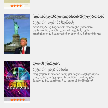
ᲩᲕᲔᲜ ᲒᲐᲜᲕᲙᲣᲠᲜᲐᲕᲗ ᲓᲔᲓᲐᲛᲘᲬᲐᲡ ᲡᲜᲔᲣᲚᲔᲑᲐᲗᲐᲒᲐᲜ
ავტორი:
დენიზა სუმბაძე
"წინამდებარე წიგნი წარმოადგენს ცნობილი
მეცნიერისა და საზოგადო მოღვაწის, ივანე
ჯავახიშვილის სახელობის თბილისის სახელმწიფო
ᲓᲠᲝᲘᲡ ᲔᲜᲔᲠᲒᲘᲐ V
ავტორი:
ვაჟა პაპიძე
წოდებული რომანის პირველ წიგნში აღწერილია
ახალგაზრდა წყვილის წინასწარი მომზადება
ნაყოფის ჩასახვამდე; ჩასახვიდან მომშობიერ