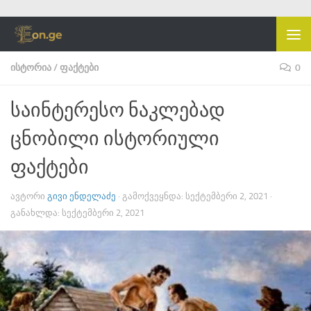
Skip to content
ᲘᲡᲢᲝᲠᲘᲐ
/
ᲤᲐᲥᲢᲔᲑᲘ
0
საინტერესო ნაკლებად
ცნობილი ისტორიული
ფაქტები
ᲐᲕᲢᲝᲠᲘ
ᲒᲘᲕᲘ ᲔᲜᲓᲔᲚᲐᲫᲔ
· ᲒᲐᲛᲝᲥᲕᲔᲧᲜᲓᲐ:
ᲡᲔᲥᲢᲔᲛᲑᲔᲠᲘ 2, 2021
·
ᲒᲐᲜᲐᲮᲚᲓᲐ:
ᲡᲔᲥᲢᲔᲛᲑᲔᲠᲘ 2, 2021