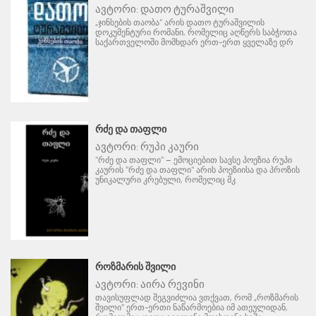
ავტორი:
დათო ტურაშვილი
„ჯინსების თაობა“ არის დათო ტურაშვილის
დოკუმენტური რომანი, რომელიც აღწერს საბჭოთა
საქართველოში მომხდარ ერთ-ერთ ყველაზე დრ
ᲠᲫᲔ ᲓᲐ ᲗᲐᲤᲚᲘ
ავტორი:
რუპი კაური
"რძე და თაფლი" – ემოციებით სავსე პოეზია რუპი
კაურის "რძე და თაფლი" არის პოეზიისა და პროზის
უნიკალური კრებული, რომელიც მკ
ᲠᲝᲖᲛᲐᲠᲘᲡ ᲨᲕᲘᲚᲘ
ავტორი:
აირა რევინი
თავისუფლად შეგვიძლია ვთქვათ, რომ „როზმარის
შვილი" ერთ-ერთი ნაწარმოებია იმ ათეულიდან,