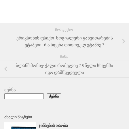
ᲛᲝᲛᲓᲔᲕᲜᲝ
ერიკსონის ფსიქო-სოციალური განვითარების
ეტაპები : რა ხდება თითოეულ ეტაპზე ?
ᲬᲘᲜᲐ
ბლანშ მონიე: ქალი რომელიც 25 წელი სხვენში
იყო დამწყვდეული
ძებნა
ძებნა
ᲐᲮᲐᲚᲘ ᲬᲘᲒᲜᲔᲑᲘ
ᲯᲘᲜᲡᲔᲑᲘᲡ ᲗᲐᲝᲑᲐ