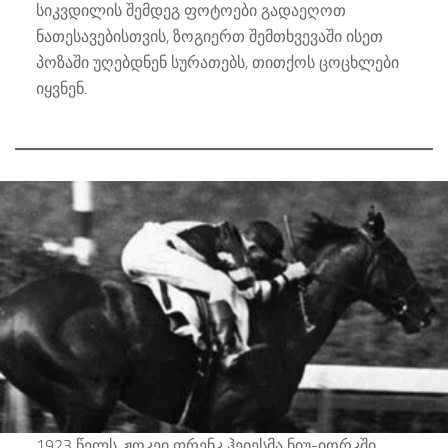
სიკვდილის შემდეგ ფოტოები გადაეღოთ
ნათესავებისთვის, ზოგიერთ შემთხვევაში ისეთ
პოზაში უღებდნენ სურათებს, თითქოს ცოცხლები
იყვნენ.
1923 წელს, ჟოკეი ფრენკ ჰეიესმა ნიუ-იორკში