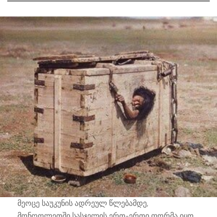
მეოცე საუკუნის ადრეულ წლებამდე,
მონღოლეთში სასჯელის ერთ-ერთი ფორმა იყო