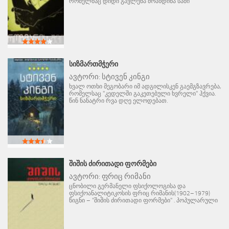
რომელმაც დიდი გავლენა მოახდინა საში
ᲡᲘᲖᲛᲐᲠᲗᲛᲭᲔᲠᲘ
ავტორი:
სტივენ კინგი
ხვალ ოთხი მეგობარი იმ ადგილისკენ გაემგზავრება,
რომელსაც "კედელში გაკეთებული ხვრელი" ჰქვია.
წინ ნანატრი რვა დღე ელოდებათ.
ᲨᲘᲨᲘᲡ ᲫᲘᲠᲘᲗᲐᲓᲘ ᲤᲝᲠᲛᲔᲑᲘ
ავტორი:
ფრიც რიმანი
ცნობილი გერმანელი ფსიქოლოგისა და
ფსიქოანალიტიკოსის ფრიც რიმანის(1902–1979)
წიგნი – "შიშის ძირითადი ფორმები" . პოპულარული