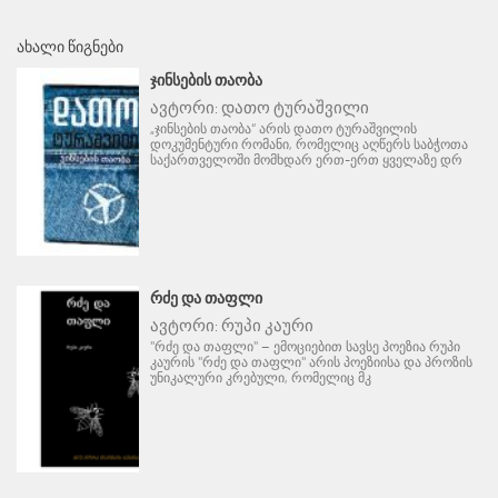
ᲐᲮᲐᲚᲘ ᲬᲘᲒᲜᲔᲑᲘ
ᲯᲘᲜᲡᲔᲑᲘᲡ ᲗᲐᲝᲑᲐ
ავტორი:
დათო ტურაშვილი
„ჯინსების თაობა“ არის დათო ტურაშვილის
დოკუმენტური რომანი, რომელიც აღწერს საბჭოთა
საქართველოში მომხდარ ერთ-ერთ ყველაზე დრ
ᲠᲫᲔ ᲓᲐ ᲗᲐᲤᲚᲘ
ავტორი:
რუპი კაური
"რძე და თაფლი" – ემოციებით სავსე პოეზია რუპი
კაურის "რძე და თაფლი" არის პოეზიისა და პროზის
უნიკალური კრებული, რომელიც მკ