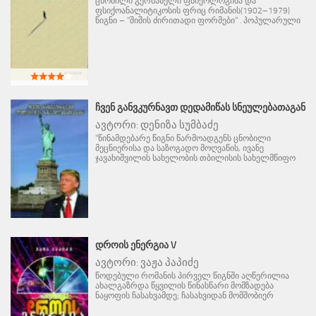
ცნობილი გერმანელი ფსიქოლოგისა და
ფსიქოანალიტიკოსის ფრიც რიმანის(1902–1979)
წიგნი – "შიშის ძირითადი ფორმები" . პოპულარული
ᲩᲕᲔᲜ ᲒᲐᲜᲕᲙᲣᲠᲜᲐᲕᲗ ᲓᲔᲓᲐᲛᲘᲬᲐᲡ ᲡᲜᲔᲣᲚᲔᲑᲐᲗᲐᲒᲐᲜ
ავტორი:
დენიზა სუმბაძე
"წინამდებარე წიგნი წარმოადგენს ცნობილი
მეცნიერისა და საზოგადო მოღვაწის, ივანე
ჯავახიშვილის სახელობის თბილისის სახელმწიფო
ᲓᲠᲝᲘᲡ ᲔᲜᲔᲠᲒᲘᲐ V
ავტორი:
ვაჟა პაპიძე
წოდებული რომანის პირველ წიგნში აღწერილია
ახალგაზრდა წყვილის წინასწარი მომზადება
ნაყოფის ჩასახვამდე; ჩასახვიდან მომშობიერ