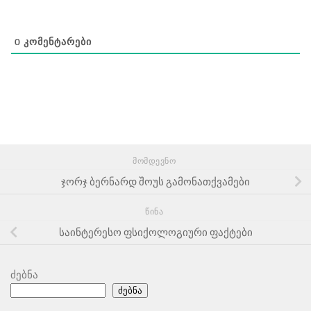
0
ᲙᲝᲛᲔᲜᲢᲐᲠᲔᲑᲘ
ᲛᲝᲛᲓᲔᲕᲜᲝ
ჯორჯ ბერნარდ შოუს გამონათქვამები
ᲬᲘᲜᲐ
საინტერესო ფსიქოლოგიური ფაქტები
ძებნა
ძებნა