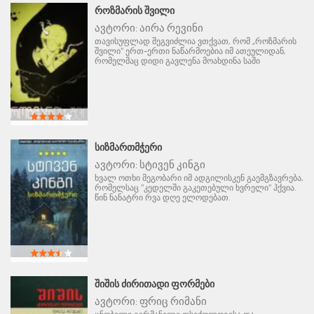
ᲠᲝᲖᲛᲐᲠᲘᲡ ᲨᲕᲘᲚᲘ
ავტორი:
აირა რევინი
თავისუფლად შეგვიძლია ვთქვათ, რომ „როზმარის
შვილი" ერთ-ერთი ნაწარმოებია იმ ათეულიდან,
რომელმაც დიდი გავლენა მოახდინა საში
ᲡᲘᲖᲛᲐᲠᲗᲛᲭᲔᲠᲘ
ავტორი:
სტივენ კინგი
ხვალ ოთხი მეგობარი იმ ადგილისკენ გაემგზავრება,
რომელსაც "კედელში გაკეთებული ხვრელი" ჰქვია.
წინ ნანატრი რვა დღე ელოდებათ.
ᲨᲘᲨᲘᲡ ᲫᲘᲠᲘᲗᲐᲓᲘ ᲤᲝᲠᲛᲔᲑᲘ
ავტორი:
ფრიც რიმანი