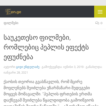
Skip to content
ᲤᲘᲚᲛᲔᲑᲘ
0
საუკეთესო ფილმები,
რომლებიც პეპლის ეფექტს
ეფუძნება
ᲐᲕᲢᲝᲠᲘ
ᲒᲘᲕᲘ ᲔᲜᲓᲔᲚᲐᲫᲔ
· ᲒᲐᲛᲝᲥᲕᲔᲧᲜᲓᲐ:
ᲘᲕᲜᲘᲡᲘ 3, 2019
· ᲒᲐᲜᲐᲮᲚᲓᲐ:
ᲘᲐᲜᲕᲐᲠᲘ 28, 2021
ქაოსის თეორია გვასწავლის, რომ მცირე
მოვლენებს შეიძლება უზარმაზარი შედეგები
მოყვეს მომავალში. “პეპლის ფრთების ერთმა
დაქნევამ შეიძლება წყალდიდობა გამოიწვიოს