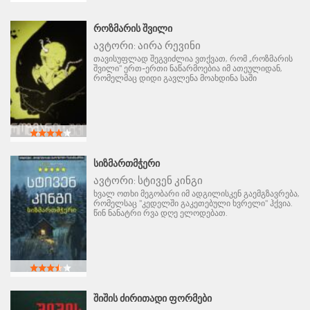
ᲠᲝᲖᲛᲐᲠᲘᲡ ᲨᲕᲘᲚᲘ
ავტორი:
აირა რევინი
თავისუფლად შეგვიძლია ვთქვათ, რომ „როზმარის
შვილი" ერთ-ერთი ნაწარმოებია იმ ათეულიდან,
რომელმაც დიდი გავლენა მოახდინა საში
ᲡᲘᲖᲛᲐᲠᲗᲛᲭᲔᲠᲘ
ავტორი:
სტივენ კინგი
ხვალ ოთხი მეგობარი იმ ადგილისკენ გაემგზავრება,
რომელსაც "კედელში გაკეთებული ხვრელი" ჰქვია.
წინ ნანატრი რვა დღე ელოდებათ.
ᲨᲘᲨᲘᲡ ᲫᲘᲠᲘᲗᲐᲓᲘ ᲤᲝᲠᲛᲔᲑᲘ