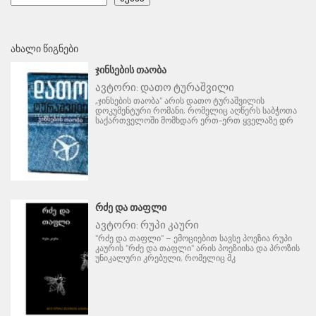
ᲐᲮᲐᲚᲘ ᲬᲘᲒᲜᲔᲑᲘ
ᲯᲘᲜᲡᲔᲑᲘᲡ ᲗᲐᲝᲑᲐ
ავტორი:
დათო ტურაშვილი
„ჯინსების თაობა“ არის დათო ტურაშვილის
დოკუმენტური რომანი, რომელიც აღწერს საბჭოთა
საქართველოში მომხდარ ერთ-ერთ ყველაზე დრ
ᲠᲫᲔ ᲓᲐ ᲗᲐᲤᲚᲘ
ავტორი:
რუპი კაური
"რძე და თაფლი" – ემოციებით სავსე პოეზია რუპი
კაურის "რძე და თაფლი" არის პოეზიისა და პროზის
უნიკალური კრებული, რომელიც მკ