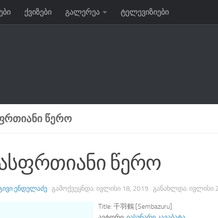
ები
ქვიზები
გალერეა
ტელევიზიები
ᲤᲠᲗᲘᲐᲜᲘ ᲬᲔᲠᲝ
ასფრთიანი წერო
ᲒᲘᲕᲘ ᲔᲜᲓᲔᲚᲐᲫᲔ
· ᲒᲐᲛᲝᲥᲕᲔᲧᲜᲓᲐ:
ᲘᲕᲚᲘᲡᲘ 18, 2019
· ᲒᲐᲜᲐᲮᲚᲓᲐ:
ᲘᲕᲚᲘᲡᲘ 2
Title:
千羽鶴 [Sembazuru]
ავტორი:
იასუნარი კავაბატა