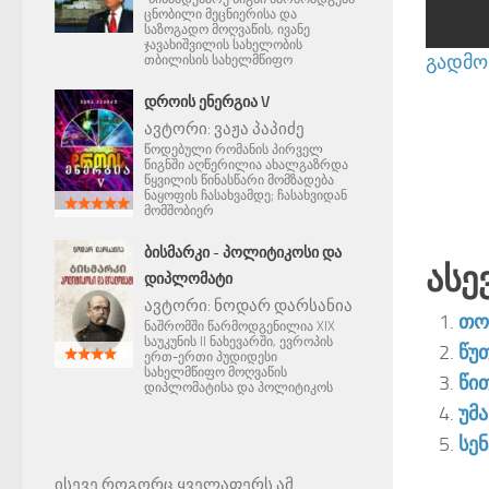
ცნობილი მეცნიერისა და
საზოგადო მოღვაწის, ივანე
ჯავახიშვილის სახელობის
გადმოწ
თბილისის სახელმწიფო
ᲓᲠᲝᲘᲡ ᲔᲜᲔᲠᲒᲘᲐ V
ავტორი:
ვაჟა პაპიძე
წოდებული რომანის პირველ
წიგნში აღწერილია ახალგაზრდა
წყვილის წინასწარი მომზადება
ნაყოფის ჩასახვამდე; ჩასახვიდან
მომშობიერ
ᲑᲘᲡᲛᲐᲠᲙᲘ - ᲞᲝᲚᲘᲢᲘᲙᲝᲡᲘ ᲓᲐ
Ასე
ᲓᲘᲞᲚᲝᲛᲐᲢᲘ
ავტორი:
ნოდარ დარსანია
თო
ნაშრომში წარმოდგენილია XIX
საუკუნის II ნახევარში, ევროპის
წუ
ერთ-ერთი პუდიდესი
სახელმწიფო მოღვაწის
წი
დიპლომატისა და პოლიტიკოს
უმა
სე
ისევე როგორც ყველაფერს ამ