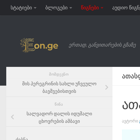
სტატიები
ბლოგები
წიგნები
აუდიო წიგნ
Skip to content
ერთად, განვითარების გზაზე
ᲛᲝᲛᲓᲔᲕᲜᲝ
ᲐᲗᲐᲡ
მის პერეგრინის სახლი უჩვეულო
ბავშვებისთვის
ათ
ᲬᲘᲜᲐ
სალვადორ დალის იდუმალი
ცხოვრების ამბავი
ᲐᲕᲢᲝᲠᲘ
ძებნა