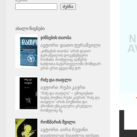
ძებნა
ᲐᲮᲐᲚᲘ ᲬᲘᲒᲜᲔᲑᲘ
ᲯᲘᲜᲡᲔᲑᲘᲡ ᲗᲐᲝᲑᲐ
ავტორი:
დათო ტურაშვილი
„ჯინსების თაობა“ არის დათო
ტურაშვილის დოკუმენტური
რომანი, რომელიც აღწერს
საბჭოთა საქართველოში მომხდარ
ერთ-ერთ ყველაზე დრ
ᲠᲫᲔ ᲓᲐ ᲗᲐᲤᲚᲘ
ავტორი:
რუპი კაური
"რძე და თაფლი" – ემოციებით
სავსე პოეზია რუპი კაურის "რძე და
თაფლი" არის პოეზიისა და
პროზის უნიკალური კრებული,
რომელიც მკ
ᲠᲝᲖᲛᲐᲠᲘᲡ ᲨᲕᲘᲚᲘ
ავტორი:
აირა რევინი
თავისუფლად შეგვიძლია ვთქვათ,