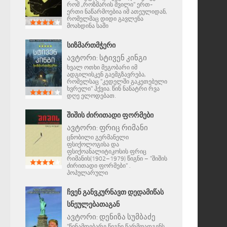
რომ „როზმარის შვილი" ერთ-
ერთი ნაწარმოებია იმ ათეულიდან,
რომელმაც დიდი გავლენა
მოახდინა საში
ᲡᲘᲖᲛᲐᲠᲗᲛᲭᲔᲠᲘ
ავტორი:
სტივენ კინგი
ხვალ ოთხი მეგობარი იმ
ადგილისკენ გაემგზავრება,
რომელსაც "კედელში გაკეთებული
ხვრელი" ჰქვია. წინ ნანატრი რვა
დღე ელოდებათ.
ᲨᲘᲨᲘᲡ ᲫᲘᲠᲘᲗᲐᲓᲘ ᲤᲝᲠᲛᲔᲑᲘ
ავტორი:
ფრიც რიმანი
ცნობილი გერმანელი
ფსიქოლოგისა და
ფსიქოანალიტიკოსის ფრიც
რიმანის(1902–1979) წიგნი – "შიშის
ძირითადი ფორმები" .
პოპულარული
ᲩᲕᲔᲜ ᲒᲐᲜᲕᲙᲣᲠᲜᲐᲕᲗ ᲓᲔᲓᲐᲛᲘᲬᲐᲡ
ᲡᲜᲔᲣᲚᲔᲑᲐᲗᲐᲒᲐᲜ
ავტორი:
დენიზა სუმბაძე
"წინამდებარე წიგნი წარმოადგენს