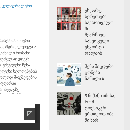
ა
,
კულტურალური
,
ესკორტ
სერვისები
საქართველო
შო –
შეარჩიეთ
აბატა იაპონური
სასურველი
ს გამგრძელებელია.
ესკორტი
შექმნილი რომანი
ონლაინ
ფუძვლად უდევს
 უძველესი წეს-
შენი მაცდური
მაღლესი ხელოვნების
გონება –
მხოლოდ მოქმედების
ნაწილი 4
ნი უღირსი
და სხეულზე
მცა ეს წარმავალია,
5 ნიშანი იმისა,
იც იგი უწმინდური
რომ
შედარებით მხოლოდ
ტოქსიკურ
ურთიერთობა
ში ხარ