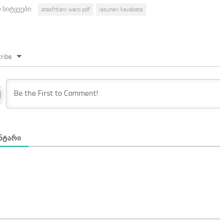
 სიტყვები:
atasfrtiani wero pdf
iasunari kavabata
ribe
ᲜᲢᲐᲠᲘ