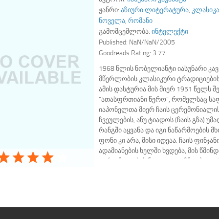
ჟანრი:
აზიური ლიტერატურა
,
კლასიკ
ნოველა
,
რომანი
გამომცემლობა:
ინტელექტი
Published:
NaN/NaN/2005
Goodreads Rating:
3.77
1968 წლის ნობელიანტი იასუნარი კავ
მწერლობის კლასიკური ტრადიციები
ამის დასტურია მის მიერ 1951 წელს 
“ათასფრთიანი წერო”, რომელსაც სა
იაპონელთა მიერ ჩაის ცერემონიალის,
ჩვეულების, ანუ ტიადოს (ჩაის გზა) უ
რანგში აყვანა და იგი ნაწარმოების 
ფონი კი არა, მისი იდეაა. ჩაის ფინჯა
ადამიანების ხელში ხვდება, მის წმინ
გარყვნილების ნაკვალევი ჩნდება, თუ
ვინაიდან დრო, რომლის განმავლობაშ
ადამიანების ხელთაა, მის ასაკთან 
ერთი…