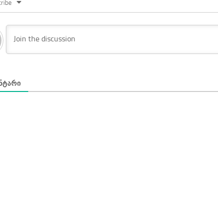
ribe
ᲜᲢᲐᲠᲘ