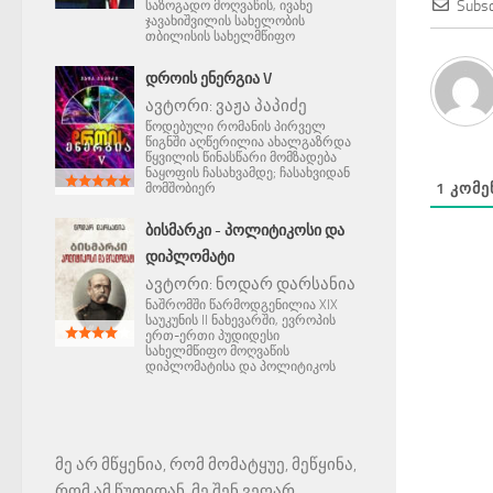
Subsc
საზოგადო მოღვაწის, ივანე
ჯავახიშვილის სახელობის
თბილისის სახელმწიფო
ᲓᲠᲝᲘᲡ ᲔᲜᲔᲠᲒᲘᲐ V
ავტორი:
ვაჟა პაპიძე
წოდებული რომანის პირველ
წიგნში აღწერილია ახალგაზრდა
წყვილის წინასწარი მომზადება
ნაყოფის ჩასახვამდე; ჩასახვიდან
1
ᲙᲝᲛᲔ
მომშობიერ
ᲑᲘᲡᲛᲐᲠᲙᲘ - ᲞᲝᲚᲘᲢᲘᲙᲝᲡᲘ ᲓᲐ
ᲓᲘᲞᲚᲝᲛᲐᲢᲘ
ავტორი:
ნოდარ დარსანია
ნაშრომში წარმოდგენილია XIX
საუკუნის II ნახევარში, ევროპის
ერთ-ერთი პუდიდესი
სახელმწიფო მოღვაწის
დიპლომატისა და პოლიტიკოს
მე არ მწყენია, რომ მომატყუე, მეწყინა,
რომ ამ წუთიდან, მე შენ ვეღარ