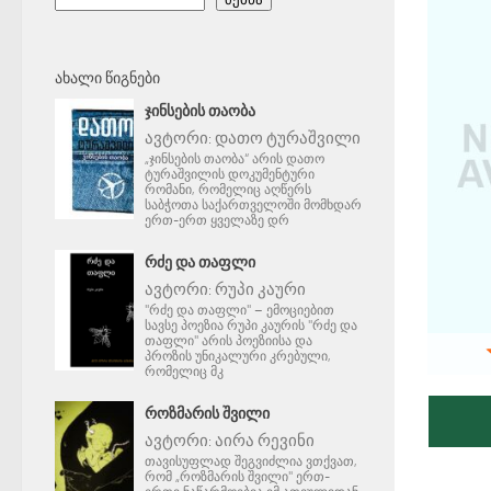
ᲐᲮᲐᲚᲘ ᲬᲘᲒᲜᲔᲑᲘ
ᲯᲘᲜᲡᲔᲑᲘᲡ ᲗᲐᲝᲑᲐ
ავტორი:
დათო ტურაშვილი
„ჯინსების თაობა“ არის დათო
ტურაშვილის დოკუმენტური
რომანი, რომელიც აღწერს
საბჭოთა საქართველოში მომხდარ
ერთ-ერთ ყველაზე დრ
ᲠᲫᲔ ᲓᲐ ᲗᲐᲤᲚᲘ
ავტორი:
რუპი კაური
"რძე და თაფლი" – ემოციებით
სავსე პოეზია რუპი კაურის "რძე და
თაფლი" არის პოეზიისა და
პროზის უნიკალური კრებული,
რომელიც მკ
ᲠᲝᲖᲛᲐᲠᲘᲡ ᲨᲕᲘᲚᲘ
ავტორი:
აირა რევინი
თავისუფლად შეგვიძლია ვთქვათ,
რომ „როზმარის შვილი" ერთ-