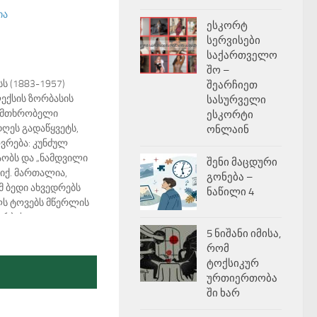
ია
ესკორტ
სერვისები
საქართველო
შო –
ს (1883-1957)
შეარჩიეთ
ექსის ზორბასის
სასურველი
ი მთხრობელი
ესკორტი
ღეს გადაწყვეტს,
ონლაინ
ვრება: კუნძულ
აობს და „ნამდვილი
შენი მაცდური
 იქ. მართალია,
გონება –
ამ ბედი ახვედრებს
ნაწილი 4
ს ტოვებს მწერლის
რბასია - კაცი
ობს, სრულიად
5 ნიშანი იმისა,
 აკრძალვებისგან,
რომ
აა არაა ღმერთსა…
ტოქსიკურ
ურთიერთობა
ში ხარ