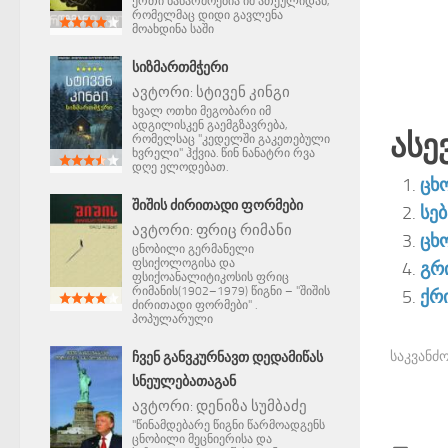
ერთი ნაწარმოებია იმ ათეულიდან,
რომელმაც დიდი გავლენა
მოახდინა საში
ᲡᲘᲖᲛᲐᲠᲗᲛᲭᲔᲠᲘ
ავტორი:
სტივენ კინგი
ხვალ ოთხი მეგობარი იმ
ადგილისკენ გაემგზავრება,
Ასე
რომელსაც "კედელში გაკეთებული
ხვრელი" ჰქვია. წინ ნანატრი რვა
დღე ელოდებათ.
ცხ
ᲨᲘᲨᲘᲡ ᲫᲘᲠᲘᲗᲐᲓᲘ ᲤᲝᲠᲛᲔᲑᲘ
სე
ავტორი:
ფრიც რიმანი
ცხ
ცნობილი გერმანელი
ფსიქოლოგისა და
გრ
ფსიქოანალიტიკოსის ფრიც
რიმანის(1902–1979) წიგნი – "შიშის
ქრ
ძირითადი ფორმები" .
პოპულარული
საკვანძო
ᲩᲕᲔᲜ ᲒᲐᲜᲕᲙᲣᲠᲜᲐᲕᲗ ᲓᲔᲓᲐᲛᲘᲬᲐᲡ
ᲡᲜᲔᲣᲚᲔᲑᲐᲗᲐᲒᲐᲜ
ავტორი:
დენიზა სუმბაძე
"წინამდებარე წიგნი წარმოადგენს
ცნობილი მეცნიერისა და