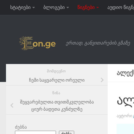
სტატიები
ბლოგები
წიგნები
აუდიო წიგნ
Skip to content
ერთად, განვითარების გზაზე
ᲛᲝᲛᲓᲔᲕᲜᲝ
ᲐᲚᲔᲥ
ჩემი საყვარელი ორეული
ᲬᲘᲜᲐ
ალ
შეყვარებულთა თვითმკვლელობა
ციურ ბადეთა კუნძულზე
ᲐᲕᲢᲝᲠᲘ
ძებნა
ძებნა