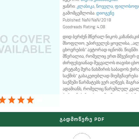
ჟანრი:
კლასიკა
,
ნოველა
,
ფილოსოფ
გამომცემლობა:
დიოგენე
Published:
NaN/NaN/2018
Goodreads Rating:
4.08
დიდ ბერძენ მწერალ ნიკოს კაზანძაკის
მსოფლიო, უპირველეს ყოვლისა, „ალ
ცხოვრების“ ავტორად იცნობს. წიგნშ
მწერალია, რომელიც ერთ მშვენიერ დ
ძირფესვიანად შეცვალოს თავისი ცხო
კრეტაზე მურა ნახშირის საბადოს ქირ
საქმის“ გასაკეთებლად მიემგზავრება
საქმეში წარმატებს ვერ აღწევს, მაგრ
ადამიანს, რომელიც წარუშლელ კვალ
პიროვნებაზე. ეს ადამიანი ალექსის ზო
რომელიც დღევანდელი დღით ცხოვრ
თავისუფალია, მათ შორის მორალური
და რომლისთვისაც დიდი განსხვავებ
გადმოწერე PDF