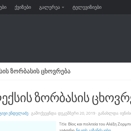
ები
ქვიზები
გალერეა
ტელევიზიები
ᲡᲘᲡ ᲖᲝᲠᲑᲐᲡᲘᲡ ᲪᲮᲝᲕᲠᲔᲑᲐ
ექსის ზორბასის ცხოვრ
ᲒᲘᲕᲘ ᲔᲜᲓᲔᲚᲐᲫᲔ
· ᲒᲐᲛᲝᲥᲕᲔᲧᲜᲓᲐ:
ᲓᲔᲙᲔᲛᲑᲔᲠᲘ 20, 2019
· ᲒᲐᲜᲐᲮᲚᲓᲐ:
ᲘᲕᲜᲘᲡ
Title:
Βίος και πολιτεία του Αλέξη Ζορμπ
ავტორი:
ნიკოს კაზანძაკისი