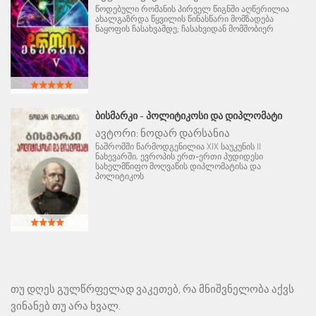
წოდებული რომანის პირველ წიგნში აღწერილია
ახალგაზრდა წყვილის წინასწარი მომზადება
ნაყოფის ჩასახვამდე; ჩასახვიდან მომშობიერ
ᲑᲘᲡᲛᲐᲠᲙᲘ - ᲞᲝᲚᲘᲢᲘᲙᲝᲡᲘ ᲓᲐ ᲓᲘᲞᲚᲝᲛᲐᲢᲘ
ავტორი:
ნოდარ დარსანია
ნაშრომში წარმოდგენილია XIX საუკუნის II
ნახევარში, ევროპის ერთ-ერთი პუდიდესი
სახელმწიფო მოღვაწის დიპლომატისა და
პოლიტიკოს
თუ დღეს გულწრფელად ვაკეთებ, რა მნიშვნელობა აქვს
ვინანებ თუ არა ხვალ.