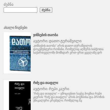
ძებნა
ძებნა
ᲐᲮᲐᲚᲘ ᲬᲘᲒᲜᲔᲑᲘ
ᲯᲘᲜᲡᲔᲑᲘᲡ ᲗᲐᲝᲑᲐ
ავტორი:
დათო ტურაშვილი
„ჯინსების თაობა“ არის დათო ტურაშვილის
დოკუმენტური რომანი, რომელიც აღწერს საბჭოთა
საქართველოში მომხდარ ერთ-ერთ ყველაზე დრ
ᲠᲫᲔ ᲓᲐ ᲗᲐᲤᲚᲘ
ავტორი:
რუპი კაური
"რძე და თაფლი" – ემოციებით სავსე პოეზია რუპი
კაურის "რძე და თაფლი" არის პოეზიისა და პროზის
უნიკალური კრებული, რომელიც მკ