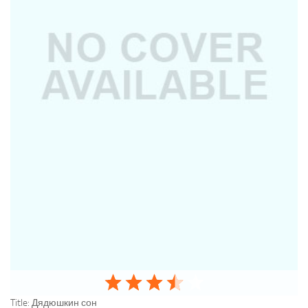
Title:
Дядюшкин сон