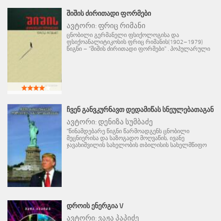
ᲨᲘᲨᲘᲡ ᲫᲘᲠᲘᲗᲐᲓᲘ ᲤᲝᲠᲛᲔᲑᲘ
ავტორი:
ფრიც რიმანი
ცნობილი გერმანელი ფსიქოლოგისა და
ფსიქოანალიტიკოსის ფრიც რიმანის(1902–1979)
წიგნი – "შიშის ძირითადი ფორმები" . პოპულარული
ᲩᲕᲔᲜ ᲒᲐᲜᲕᲙᲣᲠᲜᲐᲕᲗ ᲓᲔᲓᲐᲛᲘᲬᲐᲡ ᲡᲜᲔᲣᲚᲔᲑᲐᲗᲐᲒᲐᲜ
ავტორი:
დენიზა სუმბაძე
"წინამდებარე წიგნი წარმოადგენს ცნობილი
მეცნიერისა და საზოგადო მოღვაწის, ივანე
ჯავახიშვილის სახელობის თბილისის სახელმწიფო
ᲓᲠᲝᲘᲡ ᲔᲜᲔᲠᲒᲘᲐ V
ავტორი:
ვაჟა პაპიძე