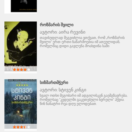
ᲠᲝᲖᲛᲐᲠᲘᲡ ᲨᲕᲘᲚᲘ
ავტორი:
აირა რევინი
თავისუფლად შეგვიძლია ვთქვათ, რომ „როზმარის
შვილი" ერთ-ერთი ნაწარმოებია იმ ათეულიდან,
რომელმაც დიდი გავლენა მოახდინა საში
ᲡᲘᲖᲛᲐᲠᲗᲛᲭᲔᲠᲘ
ავტორი:
სტივენ კინგი
ხვალ ოთხი მეგობარი იმ ადგილისკენ გაემგზავრება,
რომელსაც "კედელში გაკეთებული ხვრელი" ჰქვია.
წინ ნანატრი რვა დღე ელოდებათ.