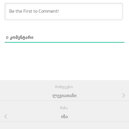
0
ᲙᲝᲛᲔᲜᲢᲐᲠᲘ
ᲛᲝᲛᲓᲔᲕᲜᲝ
ლევიათანი
ᲬᲘᲜᲐ
იზა