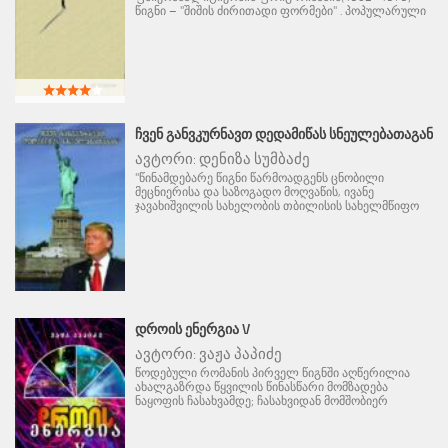
წიგნი – "შიშის ძირითადი ფორმები" . პოპულარული
ᲩᲕᲔᲜ ᲒᲐᲜᲕᲙᲣᲠᲜᲐᲕᲗ ᲓᲔᲓᲐᲛᲘᲬᲐᲡ ᲡᲜᲔᲣᲚᲔᲑᲐᲗᲐᲒᲐᲜ
ავტორი:
დენიზა სუმბაძე
"წინამდებარე წიგნი წარმოადგენს ცნობილი
მეცნიერისა და საზოგადო მოღვაწის, ივანე
ჯავახიშვილის სახელობის თბილისის სახელმწიფო
ᲓᲠᲝᲘᲡ ᲔᲜᲔᲠᲒᲘᲐ V
ავტორი:
ვაჟა პაპიძე
წოდებული რომანის პირველ წიგნში აღწერილია
ახალგაზრდა წყვილის წინასწარი მომზადება
ნაყოფის ჩასახვამდე; ჩასახვიდან მომშობიერ