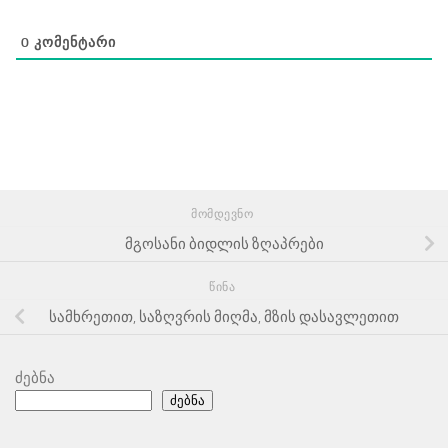
0
ᲙᲝᲛᲔᲜᲢᲐᲠᲘ
ᲛᲝᲛᲓᲔᲕᲜᲝ
მგოსანი ბიდლის ზღაპრები
ᲬᲘᲜᲐ
სამხრეთით, საზღვრის მიღმა, მზის დასავლეთით
ძებნა
ძებნა