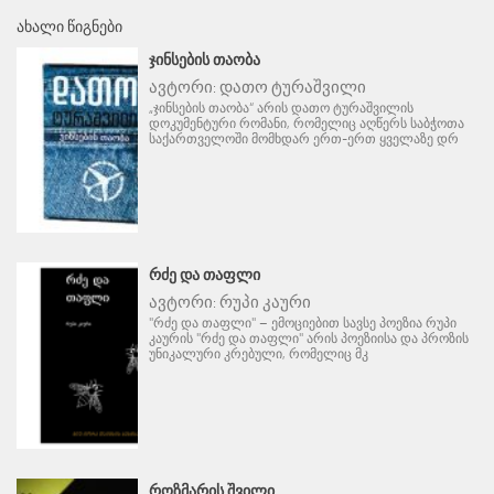
ᲐᲮᲐᲚᲘ ᲬᲘᲒᲜᲔᲑᲘ
ᲯᲘᲜᲡᲔᲑᲘᲡ ᲗᲐᲝᲑᲐ
ავტორი:
დათო ტურაშვილი
„ჯინსების თაობა“ არის დათო ტურაშვილის
დოკუმენტური რომანი, რომელიც აღწერს საბჭოთა
საქართველოში მომხდარ ერთ-ერთ ყველაზე დრ
ᲠᲫᲔ ᲓᲐ ᲗᲐᲤᲚᲘ
ავტორი:
რუპი კაური
"რძე და თაფლი" – ემოციებით სავსე პოეზია რუპი
კაურის "რძე და თაფლი" არის პოეზიისა და პროზის
უნიკალური კრებული, რომელიც მკ
ᲠᲝᲖᲛᲐᲠᲘᲡ ᲨᲕᲘᲚᲘ