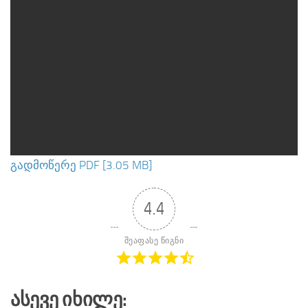
გადმოწერე PDF [3.05 MB]
4.4
შეაფასე წიგნი
Ასევე Იხილე: