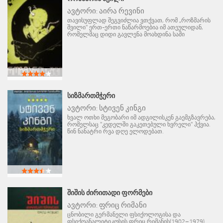
ავტორი:
აირა რევინი
თავისუფლად შეგვიძლია ვთქვათ, რომ „როზმარის
შვილი" ერთ-ერთი ნაწარმოებია იმ ათეულიდან,
რომელმაც დიდი გავლენა მოახდინა საში
ᲡᲘᲖᲛᲐᲠᲗᲛᲭᲔᲠᲘ
ავტორი:
სტივენ კინგი
ხვალ ოთხი მეგობარი იმ ადგილისკენ გაემგზავრება,
რომელსაც "კედელში გაკეთებული ხვრელი" ჰქვია.
წინ ნანატრი რვა დღე ელოდებათ.
ᲨᲘᲨᲘᲡ ᲫᲘᲠᲘᲗᲐᲓᲘ ᲤᲝᲠᲛᲔᲑᲘ
ავტორი:
ფრიც რიმანი
ცნობილი გერმანელი ფსიქოლოგისა და
ფსიქოანალიტიკოსის ფრიც რიმანის(1902–1979)