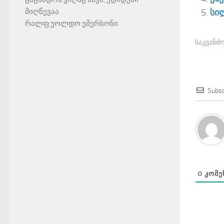
სილ
მიღწევაა.
რალფ უოლდო ემერსონი
საკვანძო
Subsc
0
ᲙᲝᲛᲔ