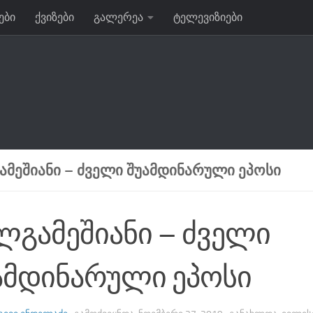
ები
ქვიზები
გალერეა
ტელევიზიები
ᲐᲛᲔᲨᲘᲐᲜᲘ – ᲫᲕᲔᲚᲘ ᲨᲣᲐᲛᲓᲘᲜᲐᲠᲣᲚᲘ ᲔᲞᲝᲡᲘ
ლგამეშიანი – ძველი
ამდინარული ეპოსი