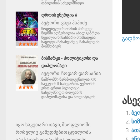
თბილისის სახელმწიფო
ᲓᲠᲝᲘᲡ ᲔᲜᲔᲠᲒᲘᲐ V
ავტორი:
ვაჟა პაპიძე
წოდებული რომანის პირველ
წიგნში აღწერილია ახალგაზრდა
გადმოწ
წყვილის წინასწარი მომზადება
ნაყოფის ჩასახვამდე; ჩასახვიდან
მომშობიერ
ᲑᲘᲡᲛᲐᲠᲙᲘ - ᲞᲝᲚᲘᲢᲘᲙᲝᲡᲘ ᲓᲐ
ᲓᲘᲞᲚᲝᲛᲐᲢᲘ
ავტორი:
ნოდარ დარსანია
ნაშრომში წარმოდგენილია XIX
საუკუნის II ნახევარში, ევროპის
ერთ-ერთი პუდიდესი
სახელმწიფო მოღვაწის
Ასე
დიპლომატისა და პოლიტიკოს
ბე
სი
იყო საკუთარი თავი, მსოფლიოში,
ათა
რომელიც გამუდმებით ცდილობს
ენ
გაგხადოს ვიღაც სხვა, უდიდესი