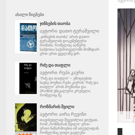
ᲐᲕᲢᲝᲠᲘ
ᲐᲮᲐᲚᲘ ᲬᲘᲒᲜᲔᲑᲘ
ᲯᲘᲜᲡᲔᲑᲘᲡ ᲗᲐᲝᲑᲐ
ავტორი:
დათო ტურაშვილი
„ჯინსების თაობა“ არის დათო
ტურაშვილის დოკუმენტური
რომანი, რომელიც აღწერს
საბჭოთა საქართველოში მომხდარ
ერთ-ერთ ყველაზე დრ
ᲠᲫᲔ ᲓᲐ ᲗᲐᲤᲚᲘ
ავტორი:
რუპი კაური
"რძე და თაფლი" – ემოციებით
სავსე პოეზია რუპი კაურის "რძე და
თაფლი" არის პოეზიისა და
პროზის უნიკალური კრებული,
რომელიც მკ
ᲠᲝᲖᲛᲐᲠᲘᲡ ᲨᲕᲘᲚᲘ
ავტორი:
აირა რევინი
თავისუფლად შეგვიძლია ვთქვათ,
რომ „როზმარის შვილი" ერთ-
ერთი ნაწარმოებია იმ ათეულიდან,
რომელმაც დიდი გავლენა