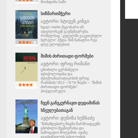
მოახდინა საში
ᲡᲘᲖᲛᲐᲠᲗᲛᲭᲔᲠᲘ
ავტორი:
სტივენ კინგი
ხვალ ოთხი მეგობარი იმ
ადგილისკენ გაემგზავრება,
რომელსაც "კედელში გაკეთებული
ხვრელი" ჰქვია. წინ ნანატრი რვა
დღე ელოდებათ.
ᲨᲘᲨᲘᲡ ᲫᲘᲠᲘᲗᲐᲓᲘ ᲤᲝᲠᲛᲔᲑᲘ
ავტორი:
ფრიც რიმანი
ცნობილი გერმანელი
ფსიქოლოგისა და
ფსიქოანალიტიკოსის ფრიც
რიმანის(1902–1979) წიგნი – "შიშის
ძირითადი ფორმები" .
პოპულარული
ᲩᲕᲔᲜ ᲒᲐᲜᲕᲙᲣᲠᲜᲐᲕᲗ ᲓᲔᲓᲐᲛᲘᲬᲐᲡ
ᲡᲜᲔᲣᲚᲔᲑᲐᲗᲐᲒᲐᲜ
ავტორი:
დენიზა სუმბაძე
"წინამდებარე წიგნი წარმოადგენს
ცნობილი მეცნიერისა და
საზოგადო მოღვაწის, ივანე
ჯავახიშვილის სახელობის