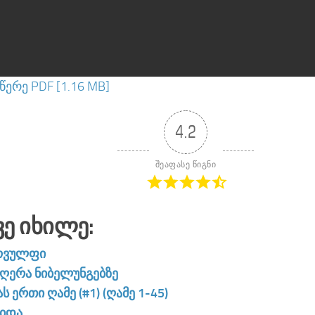
ერე PDF [1.16 MB]
4.2
შეაფასე წიგნი
ვე Იხილე:
ოვულფი
მღერა ნიბელუნგებზე
ს ერთი ღამე (#1) (ღამე 1-45)
ეიდა