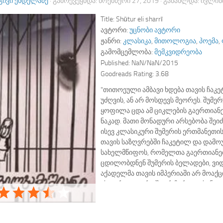
ᲒᲘᲕᲘ ᲔᲜᲓᲔᲚᲐᲫᲔ
· ᲒᲐᲛᲝᲥᲕᲔᲧᲜᲓᲐ:
ᲜᲝᲔᲛᲑᲔᲠᲘ 27, 2019
· ᲒᲐᲜᲐᲮᲚᲓᲐ:
ᲘᲕᲚᲘᲡᲘ
Title:
Shūtur eli sharrī
ავტორი:
უცნობი ავტორი
ჟანრი:
კლასიკა
,
მითოლოგია
,
პოემა
,
გამომცემლობა:
მემკვიდრეობა
Published:
NaN/NaN/2015
Goodreads Rating:
3.68
"თითოეული ამბავი ხდება თავის ჩაკე
უძღვის, ან არ მოსდევს მეორეს. შუმ
ყოფილა ცდა ამ ციკლების გაერთიან
ნაკად. მათი მონადური არსებობა შე
ისევ კლასიკური შუმერის ერთმანეთი
თავის საზღვრებში ჩაკეტილ და დამ
სახელმწიფოს, რომელთა გაერთიანე
ცდილობდნენ შუმერის ბელადები, ვი
აქადელმა თავის იმპერიაში არ მოაქც
ისტორიულ დროში არ ჩართო ისინი."