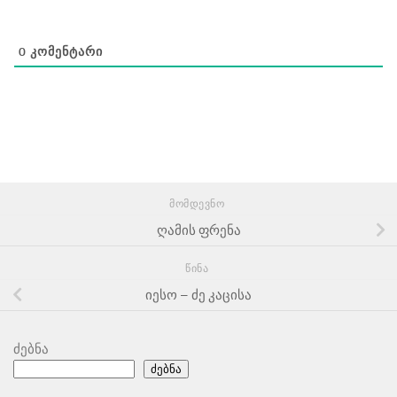
0
ᲙᲝᲛᲔᲜᲢᲐᲠᲘ
ᲛᲝᲛᲓᲔᲕᲜᲝ
ღამის ფრენა
ᲬᲘᲜᲐ
იესო – ძე კაცისა
ძებნა
ძებნა