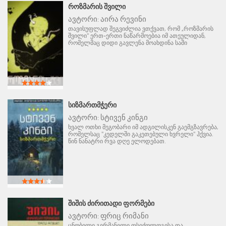
ᲠᲝᲖᲛᲐᲠᲘᲡ ᲨᲕᲘᲚᲘ
ავტორი:
აირა რევინი
თავისუფლად შეგვიძლია ვთქვათ, რომ „როზმარის
შვილი" ერთ-ერთი ნაწარმოებია იმ ათეულიდან,
რომელმაც დიდი გავლენა მოახდინა საში
ᲡᲘᲖᲛᲐᲠᲗᲛᲭᲔᲠᲘ
ავტორი:
სტივენ კინგი
ხვალ ოთხი მეგობარი იმ ადგილისკენ გაემგზავრება,
რომელსაც "კედელში გაკეთებული ხვრელი" ჰქვია.
წინ ნანატრი რვა დღე ელოდებათ.
ᲨᲘᲨᲘᲡ ᲫᲘᲠᲘᲗᲐᲓᲘ ᲤᲝᲠᲛᲔᲑᲘ
ავტორი:
ფრიც რიმანი
ცნობილი გერმანელი ფსიქოლოგისა და