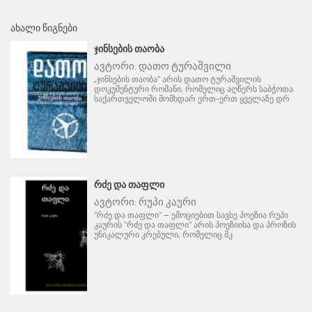
ᲐᲮᲐᲚᲘ ᲬᲘᲒᲜᲔᲑᲘ
ᲯᲘᲜᲡᲔᲑᲘᲡ ᲗᲐᲝᲑᲐ
ავტორი:
დათო ტურაშვილი
„ჯინსების თაობა“ არის დათო ტურაშვილის
დოკუმენტური რომანი, რომელიც აღწერს საბჭოთა
საქართველოში მომხდარ ერთ-ერთ ყველაზე დრ
ᲠᲫᲔ ᲓᲐ ᲗᲐᲤᲚᲘ
ავტორი:
რუპი კაური
"რძე და თაფლი" – ემოციებით სავსე პოეზია რუპი
კაურის "რძე და თაფლი" არის პოეზიისა და პროზის
უნიკალური კრებული, რომელიც მკ