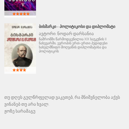
ᲑᲘᲡᲛᲐᲠᲙᲘ - ᲞᲝᲚᲘᲢᲘᲙᲝᲡᲘ ᲓᲐ ᲓᲘᲞᲚᲝᲛᲐᲢᲘ
ავტორი:
ნოდარ დარსანია
ნაშრომში წარმოდგენილია XIX საუკუნის II
ნახევარში, ევროპის ერთ-ერთი პუდიდესი
სახელმწიფო მოღვაწის დიპლომატისა და
პოლიტიკოს
თუ დღეს გულწრფელად ვაკეთებ, რა მნიშვნელობა აქვს
ვინანებ თუ არა ხვალ.
ჟოზე სარამაგუ