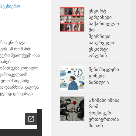
ამეცნიერო
ესკორტ
სერვისები
საქართველო
შო –
შეარჩიეთ
რნის ცნობილი
სასურველი
ნს. ამ რომანში
ესკორტი
ეტრი წყალქვეშ“-ისა
ონლაინ
ხაზები.
ნობით უკმაყოფილო
შენი მაცდური
, გამოიკვლიოს
გონება –
-ერთ მათგანზე
ნაწილი 4
 დაარსოს. გავიდა
კვლოდ დაიკარგა.
რათებიან ბოთლს მისი
5 ნიშანი იმისა,
 „დუნკანით“ გრანტის
რომ
ზაურებს წინ უამრავი
ტოქსიკურ
ელი განვითარება,
ურთიერთობა
ში ხარ