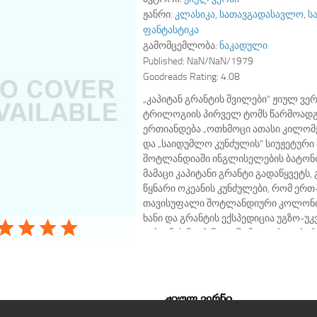
ჟანრი:
კლასიკა
,
სათავგადასავლო
,
ს
ფანტასტიკა
გამომცემლობა:
ნაკადული
Published:
NaN/NaN/1979
Goodreads Rating:
4.08
„კაპიტან გრანტის შვილები“ ჟიულ ვე
ტრილოგიის პირველ ტომს წარმოადგე
ერთიანდება „ოთხმოცი ათასი კილომ
და „საიდუმლო კუნძულის“ სიუჟეტური 
შოტლანდიაში ინგლისელების ბატო
მამაცი კაპიტანი გრანტი გადაწყვეტს
წყნარი ოკეანის კუნძულები, რომ ერთ
თავისუფალი შოტლანდიური კოლონია
ხანი და გრანტის ექსპედიცია უგზო-უ
კაპიტნის მიერ წყალში ჩაგდებულ ბა
თანამემამულეები იპოვნიან და იახტა
საძებნელად გაემართებიან. მამაც მოგ
ხიფათი ელის. მოვლენათა მოულოდნ
ერთი შეხედვით გამოუვალი…