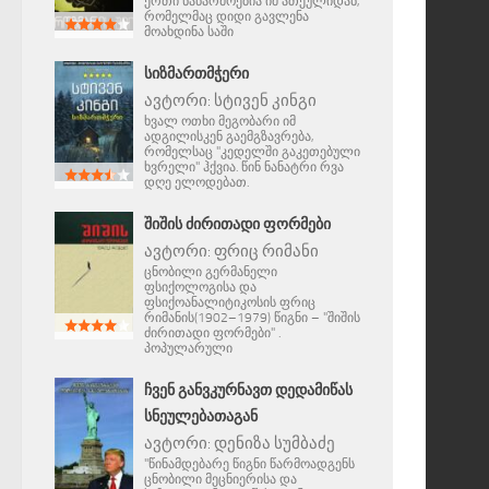
ერთი ნაწარმოებია იმ ათეულიდან,
რომელმაც დიდი გავლენა
მოახდინა საში
ᲡᲘᲖᲛᲐᲠᲗᲛᲭᲔᲠᲘ
ავტორი:
სტივენ კინგი
ხვალ ოთხი მეგობარი იმ
ადგილისკენ გაემგზავრება,
რომელსაც "კედელში გაკეთებული
ხვრელი" ჰქვია. წინ ნანატრი რვა
დღე ელოდებათ.
ᲨᲘᲨᲘᲡ ᲫᲘᲠᲘᲗᲐᲓᲘ ᲤᲝᲠᲛᲔᲑᲘ
ავტორი:
ფრიც რიმანი
ცნობილი გერმანელი
ფსიქოლოგისა და
ფსიქოანალიტიკოსის ფრიც
რიმანის(1902–1979) წიგნი – "შიშის
ძირითადი ფორმები" .
პოპულარული
ᲩᲕᲔᲜ ᲒᲐᲜᲕᲙᲣᲠᲜᲐᲕᲗ ᲓᲔᲓᲐᲛᲘᲬᲐᲡ
ᲡᲜᲔᲣᲚᲔᲑᲐᲗᲐᲒᲐᲜ
ავტორი:
დენიზა სუმბაძე
"წინამდებარე წიგნი წარმოადგენს
ცნობილი მეცნიერისა და