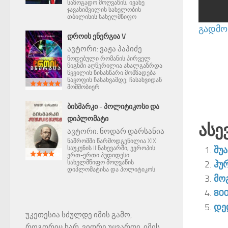
საზოგადო მოღვაწის, ივანე
ჯავახიშვილის სახელობის
თბილისის სახელმწიფო
გადმოწ
ᲓᲠᲝᲘᲡ ᲔᲜᲔᲠᲒᲘᲐ V
ავტორი:
ვაჟა პაპიძე
წოდებული რომანის პირველ
წიგნში აღწერილია ახალგაზრდა
წყვილის წინასწარი მომზადება
ნაყოფის ჩასახვამდე; ჩასახვიდან
მომშობიერ
ᲑᲘᲡᲛᲐᲠᲙᲘ - ᲞᲝᲚᲘᲢᲘᲙᲝᲡᲘ ᲓᲐ
ᲓᲘᲞᲚᲝᲛᲐᲢᲘ
Ასე
ავტორი:
ნოდარ დარსანია
ნაშრომში წარმოდგენილია XIX
საუკუნის II ნახევარში, ევროპის
შუ
ერთ-ერთი პუდიდესი
სახელმწიფო მოღვაწის
ჰუ
დიპლომატისა და პოლიტიკოს
მო
80
დე
უკეთესია სძულდე იმის გამო,
როგორიც ხარ, ვიდრე უყვარდე, იმის