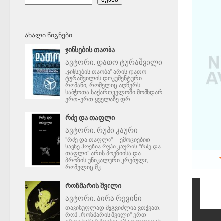
ᲐᲮᲐᲚᲘ ᲬᲘᲒᲜᲔᲑᲘ
ᲯᲘᲜᲡᲔᲑᲘᲡ ᲗᲐᲝᲑᲐ
ავტორი:
დათო ტურაშვილი
„ჯინსების თაობა“ არის დათო
ტურაშვილის დოკუმენტური
რომანი, რომელიც აღწერს
საბჭოთა საქართველოში მომხდარ
ერთ-ერთ ყველაზე დრ
ᲠᲫᲔ ᲓᲐ ᲗᲐᲤᲚᲘ
ავტორი:
რუპი კაური
"რძე და თაფლი" – ემოციებით
სავსე პოეზია რუპი კაურის "რძე და
თაფლი" არის პოეზიისა და
პროზის უნიკალური კრებული,
რომელიც მკ
ᲠᲝᲖᲛᲐᲠᲘᲡ ᲨᲕᲘᲚᲘ
ავტორი:
აირა რევინი
თავისუფლად შეგვიძლია ვთქვათ,
რომ „როზმარის შვილი" ერთ-