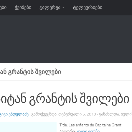
ები
ქვიზები
გალერეა
ტელევიზიები
ᲐᲜ ᲒᲠᲐᲜᲢᲘᲡ ᲨᲕᲘᲚᲔᲑᲘ
პიტან გრანტის შვილები
ᲒᲘᲕᲘ ᲔᲜᲓᲔᲚᲐᲫᲔ
· ᲒᲐᲛᲝᲥᲕᲔᲧᲜᲓᲐ:
ᲗᲔᲑᲔᲠᲕᲐᲚᲘ 5, 2019
· ᲒᲐᲜᲐᲮᲚᲓᲐ:
ᲘᲕᲚᲘᲡ
Title:
Les enfants du Capitaine Grant
ავტორი:
ჟიულ ვერნი