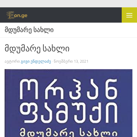
Skip to content
ᲛᲓᲣᲛᲐᲠᲔ ᲡᲐᲮᲚᲘ
მდუმარე სახლი
ᲐᲕᲢᲝᲠᲘ
ᲒᲘᲕᲘ ᲔᲜᲓᲔᲚᲐᲫᲔ
·
ᲜᲝᲔᲛᲑᲔᲠᲘ 13, 2021