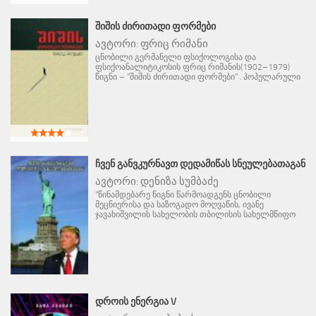
ᲨᲘᲨᲘᲡ ᲫᲘᲠᲘᲗᲐᲓᲘ ᲤᲝᲠᲛᲔᲑᲘ
ავტორი:
ფრიც რიმანი
ცნობილი გერმანელი ფსიქოლოგისა და
ფსიქოანალიტიკოსის ფრიც რიმანის(1902–1979)
წიგნი – "შიშის ძირითადი ფორმები" . პოპულარული
ᲩᲕᲔᲜ ᲒᲐᲜᲕᲙᲣᲠᲜᲐᲕᲗ ᲓᲔᲓᲐᲛᲘᲬᲐᲡ ᲡᲜᲔᲣᲚᲔᲑᲐᲗᲐᲒᲐᲜ
ავტორი:
დენიზა სუმბაძე
"წინამდებარე წიგნი წარმოადგენს ცნობილი
მეცნიერისა და საზოგადო მოღვაწის, ივანე
ჯავახიშვილის სახელობის თბილისის სახელმწიფო
ᲓᲠᲝᲘᲡ ᲔᲜᲔᲠᲒᲘᲐ V