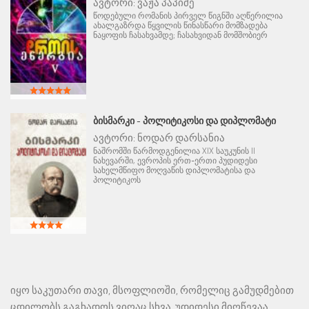
ავტორი:
ვაჟა პაპიძე
წოდებული რომანის პირველ წიგნში აღწერილია
ახალგაზრდა წყვილის წინასწარი მომზადება
ნაყოფის ჩასახვამდე; ჩასახვიდან მომშობიერ
ᲑᲘᲡᲛᲐᲠᲙᲘ - ᲞᲝᲚᲘᲢᲘᲙᲝᲡᲘ ᲓᲐ ᲓᲘᲞᲚᲝᲛᲐᲢᲘ
ავტორი:
ნოდარ დარსანია
ნაშრომში წარმოდგენილია XIX საუკუნის II
ნახევარში, ევროპის ერთ-ერთი პუდიდესი
სახელმწიფო მოღვაწის დიპლომატისა და
პოლიტიკოს
იყო საკუთარი თავი, მსოფლიოში, რომელიც გამუდმებით
ცდილობს გაგხადოს ვიღაც სხვა, უდიდესი მიღწევაა.