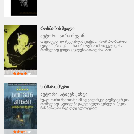
ᲠᲝᲖᲛᲐᲠᲘᲡ ᲨᲕᲘᲚᲘ
ავტორი:
აირა რევინი
თავისუფლად შეგვიძლია ვთქვათ, რომ „როზმარის
შვილი" ერთ-ერთი ნაწარმოებია იმ ათეულიდან,
რომელმაც დიდი გავლენა მოახდინა საში
ᲡᲘᲖᲛᲐᲠᲗᲛᲭᲔᲠᲘ
ავტორი:
სტივენ კინგი
ხვალ ოთხი მეგობარი იმ ადგილისკენ გაემგზავრება,
რომელსაც "კედელში გაკეთებული ხვრელი" ჰქვია.
წინ ნანატრი რვა დღე ელოდებათ.