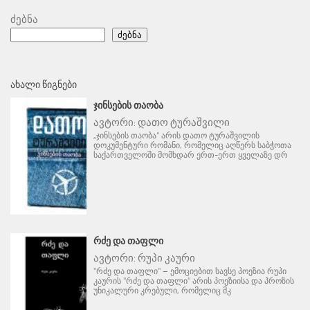
ძებნა
ძებნა
ᲐᲮᲐᲚᲘ ᲬᲘᲒᲜᲔᲑᲘ
ᲯᲘᲜᲡᲔᲑᲘᲡ ᲗᲐᲝᲑᲐ
ავტორი:
დათო ტურაშვილი
„ჯინსების თაობა“ არის დათო ტურაშვილის
დოკუმენტური რომანი, რომელიც აღწერს საბჭოთა
საქართველოში მომხდარ ერთ-ერთ ყველაზე დრ
ᲠᲫᲔ ᲓᲐ ᲗᲐᲤᲚᲘ
ავტორი:
რუპი კაური
"რძე და თაფლი" – ემოციებით სავსე პოეზია რუპი
კაურის "რძე და თაფლი" არის პოეზიისა და პროზის
უნიკალური კრებული, რომელიც მკ