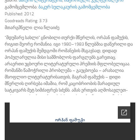
ჟანრი:
აზიური ლიტერატურა
,
ისტორიული
,
კულტურალური
გამომცემლობა:
ბაკურ სულაკაურის გამომცემლობა
Published:
2012
Goodreads Rating:
3.73
მთარგმნელი:
ლია ჩლაიძე
"მდუმარე სახლი" ცნობილი თურქი მწერლის, ორჰან ფამუქის,
რიგით მეორე რომანია. იგი 1980–1983 წლებშია დაწერილი და
ორჰან ფამუქის შემდგომი რომანების მსგავსად, დიდად
პოპულარულია მისი სამშობლოს ფარგლებს გარეთაც;
არაერთი უცხოური ლიტერატურული პრემიის მფლობელიცაა.
რომანში წამოჭრილი პრობლემა – გაუცხოება – არახალია
მსოფლიო ლიტერატურისათვის, მაგრამ ფამუქის – დიდი
მწერლის ღირსება იმაშია, რომ კაცობრიობის მარადიულ
სატკივარს მეტ სიმძაფრეს სძენს. ამას ერთვის აღმოსავლეთ-
დასავლეთის ურთიერთობის საკითხიც, რომელიც ფამუქის
შემოქმედებაში პირველად სწორედ "მდუმარე სახლში"
წამოიჭრა და შემდეგ სხვა რომანებშიც გადავიდა. პირველად ამ
რომანში…