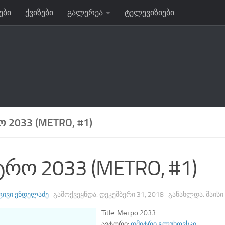
ები
ქვიზები
გალერეა
ტელევიზიები
 2033 (METRO, #1)
ტრო 2033 (METRO, #1)
ᲒᲘᲕᲘ ᲔᲜᲓᲔᲚᲐᲫᲔ
· ᲒᲐᲛᲝᲥᲕᲔᲧᲜᲓᲐ:
ᲓᲔᲙᲔᲛᲑᲔᲠᲘ 31, 2018
· ᲒᲐᲜᲐᲮᲚᲓᲐ:
ᲛᲐᲘᲡᲘ
Title:
Метро 2033
ავტორი:
დმიტრი გლუხოვსკი