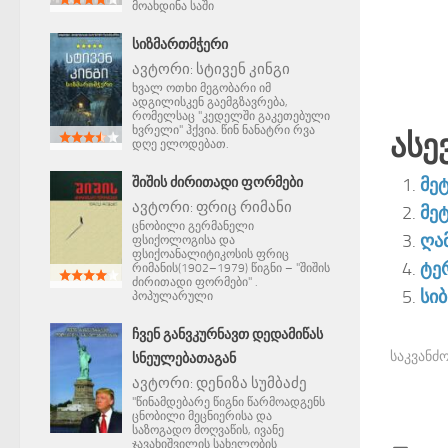
მოახდინა საში
ᲡᲘᲖᲛᲐᲠᲗᲛᲭᲔᲠᲘ
ავტორი:
სტივენ კინგი
ხვალ ოთხი მეგობარი იმ
ადგილისკენ გაემგზავრება,
რომელსაც "კედელში გაკეთებული
ხვრელი" ჰქვია. წინ ნანატრი რვა
Ასე
დღე ელოდებათ.
მეტ
ᲨᲘᲨᲘᲡ ᲫᲘᲠᲘᲗᲐᲓᲘ ᲤᲝᲠᲛᲔᲑᲘ
ავტორი:
ფრიც რიმანი
მეტ
ცნობილი გერმანელი
ღამ
ფსიქოლოგისა და
ფსიქოანალიტიკოსის ფრიც
ტე
რიმანის(1902–1979) წიგნი – "შიშის
ძირითადი ფორმები" .
სი
პოპულარული
ᲩᲕᲔᲜ ᲒᲐᲜᲕᲙᲣᲠᲜᲐᲕᲗ ᲓᲔᲓᲐᲛᲘᲬᲐᲡ
საკვანძო
ᲡᲜᲔᲣᲚᲔᲑᲐᲗᲐᲒᲐᲜ
ავტორი:
დენიზა სუმბაძე
"წინამდებარე წიგნი წარმოადგენს
ცნობილი მეცნიერისა და
საზოგადო მოღვაწის, ივანე
ჯავახიშვილის სახელობის