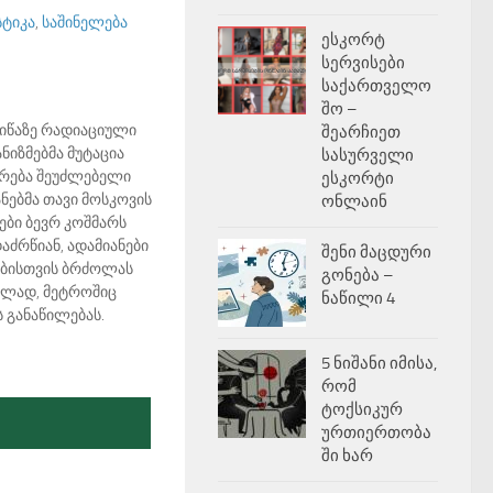
სტიკა
,
საშინელება
ესკორტ
სერვისები
საქართველო
შო –
იწაზე რადიაციული
შეარჩიეთ
ნიზმებმა მუტაცია
სასურველი
ვრება შეუძლებელი
ესკორტი
ნებმა თავი მოსკოვის
ონლაინ
ბი ბევრ კოშმარს
აძრწიან, ადამიანები
შენი მაცდური
ლებისთვის ბრძოლას
გონება –
ვლად, მეტროშიც
ნაწილი 4
 განაწილებას.
5 ნიშანი იმისა,
რომ
ტოქსიკურ
ურთიერთობა
ში ხარ