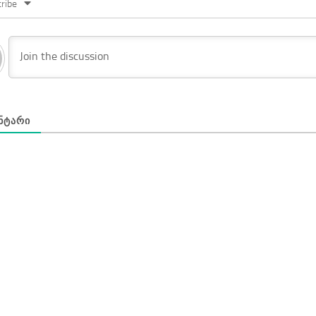
ribe
ᲜᲢᲐᲠᲘ