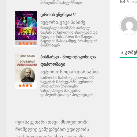
Subsc
თბილისის სახელმწიფო
ᲓᲠᲝᲘᲡ ᲔᲜᲔᲠᲒᲘᲐ V
ავტორი:
ვაჟა პაპიძე
წოდებული რომანის პირველ
წიგნში აღწერილია ახალგაზრდა
წყვილის წინასწარი მომზადება
ნაყოფის ჩასახვამდე; ჩასახვიდან
მომშობიერ
3
ᲙᲝᲛᲔ
ᲑᲘᲡᲛᲐᲠᲙᲘ - ᲞᲝᲚᲘᲢᲘᲙᲝᲡᲘ ᲓᲐ
ᲓᲘᲞᲚᲝᲛᲐᲢᲘ
ავტორი:
ნოდარ დარსანია
ნაშრომში წარმოდგენილია XIX
საუკუნის II ნახევარში, ევროპის
ერთ-ერთი პუდიდესი
სახელმწიფო მოღვაწის
დიპლომატისა და პოლიტიკოს
იყო საკუთარი თავი, მსოფლიოში,
რომელიც გამუდმებით ცდილობს
გაგხადოს ვიღაც სხვა, უდიდესი