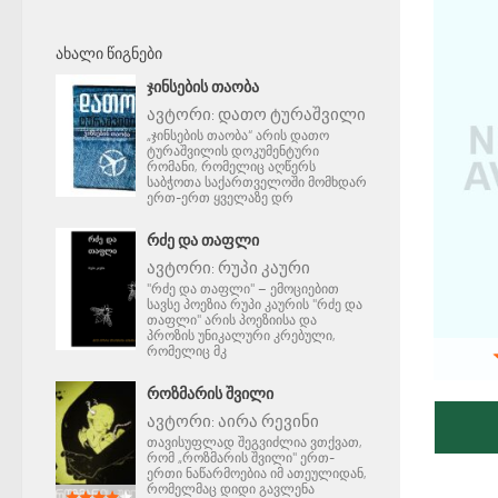
ᲐᲮᲐᲚᲘ ᲬᲘᲒᲜᲔᲑᲘ
ᲯᲘᲜᲡᲔᲑᲘᲡ ᲗᲐᲝᲑᲐ
ავტორი:
დათო ტურაშვილი
„ჯინსების თაობა“ არის დათო
ტურაშვილის დოკუმენტური
რომანი, რომელიც აღწერს
საბჭოთა საქართველოში მომხდარ
ერთ-ერთ ყველაზე დრ
ᲠᲫᲔ ᲓᲐ ᲗᲐᲤᲚᲘ
ავტორი:
რუპი კაური
"რძე და თაფლი" – ემოციებით
სავსე პოეზია რუპი კაურის "რძე და
თაფლი" არის პოეზიისა და
პროზის უნიკალური კრებული,
რომელიც მკ
ᲠᲝᲖᲛᲐᲠᲘᲡ ᲨᲕᲘᲚᲘ
ავტორი:
აირა რევინი
თავისუფლად შეგვიძლია ვთქვათ,
რომ „როზმარის შვილი" ერთ-
ერთი ნაწარმოებია იმ ათეულიდან,
რომელმაც დიდი გავლენა