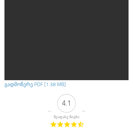
გადმოწერე PDF [1.38 MB]
4.1
შეაფასე წიგნი