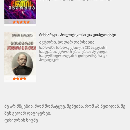
ᲑᲘᲡᲛᲐᲠᲙᲘ - ᲞᲝᲚᲘᲢᲘᲙᲝᲡᲘ ᲓᲐ ᲓᲘᲞᲚᲝᲛᲐᲢᲘ
ავტორი:
ნოდარ დარსანია
ნაშრომში წარმოდგენილია XIX საუკუნის II
ნახევარში, ევროპის ერთ-ერთი პუდიდესი
სახელმწიფო მოღვაწის დიპლომატისა და
პოლიტიკოს
მე არ მწყენია, რომ მომატყუე, მეწყინა, რომ ამ წუთიდან, მე
შენ ვეღარ დაგიჯერებ.
ფრიდრიხ ნიცშე