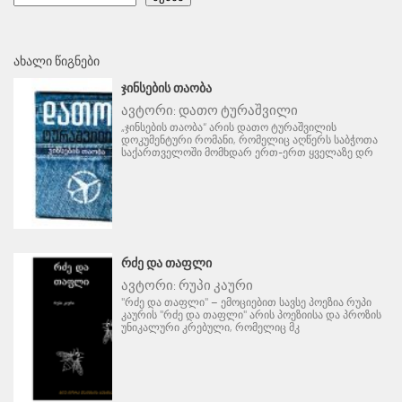
ᲐᲮᲐᲚᲘ ᲬᲘᲒᲜᲔᲑᲘ
ᲯᲘᲜᲡᲔᲑᲘᲡ ᲗᲐᲝᲑᲐ
ავტორი:
დათო ტურაშვილი
„ჯინსების თაობა“ არის დათო ტურაშვილის
დოკუმენტური რომანი, რომელიც აღწერს საბჭოთა
საქართველოში მომხდარ ერთ-ერთ ყველაზე დრ
ᲠᲫᲔ ᲓᲐ ᲗᲐᲤᲚᲘ
ავტორი:
რუპი კაური
"რძე და თაფლი" – ემოციებით სავსე პოეზია რუპი
კაურის "რძე და თაფლი" არის პოეზიისა და პროზის
უნიკალური კრებული, რომელიც მკ