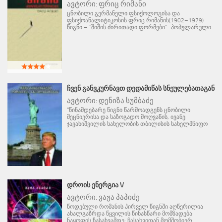
ავტორი:
ფრიც რიმანი
ცნობილი გერმანელი ფსიქოლოგისა და
ფსიქოანალიტიკოსის ფრიც რიმანის(1902–1979)
წიგნი – "შიშის ძირითადი ფორმები" . პოპულარული
ᲩᲕᲔᲜ ᲒᲐᲜᲕᲙᲣᲠᲜᲐᲕᲗ ᲓᲔᲓᲐᲛᲘᲬᲐᲡ ᲡᲜᲔᲣᲚᲔᲑᲐᲗᲐᲒᲐᲜ
ავტორი:
დენიზა სუმბაძე
"წინამდებარე წიგნი წარმოადგენს ცნობილი
მეცნიერისა და საზოგადო მოღვაწის, ივანე
ჯავახიშვილის სახელობის თბილისის სახელმწიფო
ᲓᲠᲝᲘᲡ ᲔᲜᲔᲠᲒᲘᲐ V
ავტორი:
ვაჟა პაპიძე
წოდებული რომანის პირველ წიგნში აღწერილია
ახალგაზრდა წყვილის წინასწარი მომზადება
ნაყოფის ჩასახვამდე; ჩასახვიდან მომშობიერ