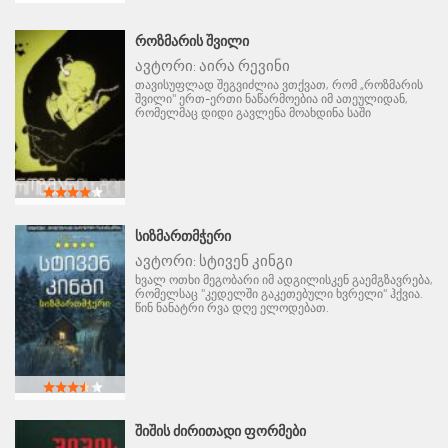
ᲠᲝᲖᲛᲐᲠᲘᲡ ᲨᲕᲘᲚᲘ
ავტორი:
აირა რევინი
თავისუფლად შეგვიძლია ვთქვათ, რომ „როზმარის
შვილი" ერთ-ერთი ნაწარმოებია იმ ათეულიდან,
რომელმაც დიდი გავლენა მოახდინა საში
ᲡᲘᲖᲛᲐᲠᲗᲛᲭᲔᲠᲘ
ავტორი:
სტივენ კინგი
ხვალ ოთხი მეგობარი იმ ადგილისკენ გაემგზავრება,
რომელსაც "კედელში გაკეთებული ხვრელი" ჰქვია.
წინ ნანატრი რვა დღე ელოდებათ.
ᲨᲘᲨᲘᲡ ᲫᲘᲠᲘᲗᲐᲓᲘ ᲤᲝᲠᲛᲔᲑᲘ