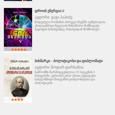
ᲓᲠᲝᲘᲡ ᲔᲜᲔᲠᲒᲘᲐ V
ავტორი:
ვაჟა პაპიძე
წოდებული რომანის პირველ წიგნში აღწერილია
ახალგაზრდა წყვილის წინასწარი მომზადება
ნაყოფის ჩასახვამდე; ჩასახვიდან მომშობიერ
ᲑᲘᲡᲛᲐᲠᲙᲘ - ᲞᲝᲚᲘᲢᲘᲙᲝᲡᲘ ᲓᲐ ᲓᲘᲞᲚᲝᲛᲐᲢᲘ
ავტორი:
ნოდარ დარსანია
ნაშრომში წარმოდგენილია XIX საუკუნის II
ნახევარში, ევროპის ერთ-ერთი პუდიდესი
სახელმწიფო მოღვაწის დიპლომატისა და
პოლიტიკოს