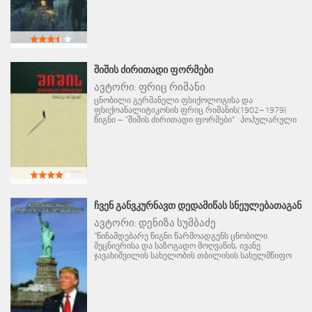
ᲨᲘᲨᲘᲡ ᲫᲘᲠᲘᲗᲐᲓᲘ ᲤᲝᲠᲛᲔᲑᲘ
ავტორი:
ფრიც რიმანი
ცნობილი გერმანელი ფსიქოლოგისა და
ფსიქოანალიტიკოსის ფრიც რიმანის(1902–1979)
წიგნი – "შიშის ძირითადი ფორმები" . პოპულარული
ᲩᲕᲔᲜ ᲒᲐᲜᲕᲙᲣᲠᲜᲐᲕᲗ ᲓᲔᲓᲐᲛᲘᲬᲐᲡ ᲡᲜᲔᲣᲚᲔᲑᲐᲗᲐᲒᲐᲜ
ავტორი:
დენიზა სუმბაძე
"წინამდებარე წიგნი წარმოადგენს ცნობილი
მეცნიერისა და საზოგადო მოღვაწის, ივანე
ჯავახიშვილის სახელობის თბილისის სახელმწიფო