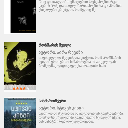
"რძე და თაფლი" – ემოციებით სავსე პოეზია რუპი
კაურის "რძე და თაფლი" არის პოეზიისა და პროზის
უნიკალური კრებული, რომელიც მკ
ᲠᲝᲖᲛᲐᲠᲘᲡ ᲨᲕᲘᲚᲘ
ავტორი:
აირა რევინი
თავისუფლად შეგვიძლია ვთქვათ, რომ „როზმარის
შვილი" ერთ-ერთი ნაწარმოებია იმ ათეულიდან,
რომელმაც დიდი გავლენა მოახდინა საში
ᲡᲘᲖᲛᲐᲠᲗᲛᲭᲔᲠᲘ
ავტორი:
სტივენ კინგი
ხვალ ოთხი მეგობარი იმ ადგილისკენ გაემგზავრება,
რომელსაც "კედელში გაკეთებული ხვრელი" ჰქვია.
წინ ნანატრი რვა დღე ელოდებათ.