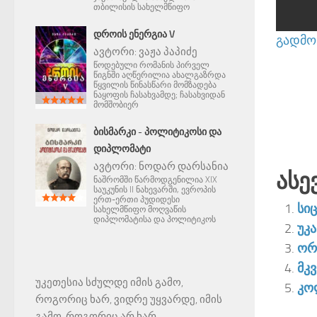
თბილისის სახელმწიფო
ᲓᲠᲝᲘᲡ ᲔᲜᲔᲠᲒᲘᲐ V
გადმოწ
ავტორი:
ვაჟა პაპიძე
წოდებული რომანის პირველ
წიგნში აღწერილია ახალგაზრდა
წყვილის წინასწარი მომზადება
ნაყოფის ჩასახვამდე; ჩასახვიდან
მომშობიერ
ᲑᲘᲡᲛᲐᲠᲙᲘ - ᲞᲝᲚᲘᲢᲘᲙᲝᲡᲘ ᲓᲐ
ᲓᲘᲞᲚᲝᲛᲐᲢᲘ
ავტორი:
ნოდარ დარსანია
Ასე
ნაშრომში წარმოდგენილია XIX
საუკუნის II ნახევარში, ევროპის
ერთ-ერთი პუდიდესი
სი
სახელმწიფო მოღვაწის
დიპლომატისა და პოლიტიკოს
უკა
ორ
მკ
უკეთესია სძულდე იმის გამო,
კო
როგორიც ხარ, ვიდრე უყვარდე, იმის
გამო, როგორიც არ ხარ.