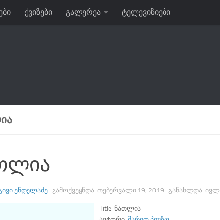
ები
ქვიზები
გალერეა
ტელევიზიები
ᲘᲐ
თლია
ᲒᲘᲕᲘ ᲔᲜᲓᲔᲚᲐᲫᲔ
· ᲒᲐᲛᲝᲥᲕᲔᲧᲜᲓᲐ:
ᲗᲔᲑᲔᲠᲕᲐᲚᲘ 19, 2019
· ᲒᲐᲜᲐᲮᲚᲓᲐ:
ᲘᲕᲚᲘ
Title:
ნათლია
ავტორი:
მარიო პიუზო