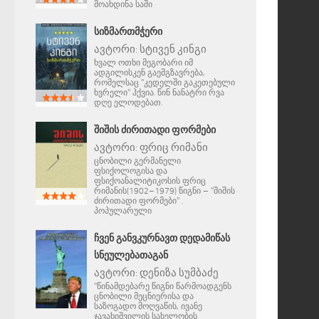
მოახდინა საში
ᲡᲘᲖᲛᲐᲠᲗᲛᲭᲔᲠᲘ
ავტორი:
სტივენ კინგი
ხვალ ოთხი მეგობარი იმ
ადგილისკენ გაემგზავრება,
რომელსაც "კედელში გაკეთებული
ხვრელი" ჰქვია. წინ ნანატრი რვა
დღე ელოდებათ.
ᲨᲘᲨᲘᲡ ᲫᲘᲠᲘᲗᲐᲓᲘ ᲤᲝᲠᲛᲔᲑᲘ
ავტორი:
ფრიც რიმანი
ცნობილი გერმანელი
ფსიქოლოგისა და
ფსიქოანალიტიკოსის ფრიც
რიმანის(1902–1979) წიგნი – "შიშის
ძირითადი ფორმები" .
პოპულარული
ᲩᲕᲔᲜ ᲒᲐᲜᲕᲙᲣᲠᲜᲐᲕᲗ ᲓᲔᲓᲐᲛᲘᲬᲐᲡ
ᲡᲜᲔᲣᲚᲔᲑᲐᲗᲐᲒᲐᲜ
ავტორი:
დენიზა სუმბაძე
"წინამდებარე წიგნი წარმოადგენს
ცნობილი მეცნიერისა და
საზოგადო მოღვაწის, ივანე
ჯავახიშვილის სახელობის