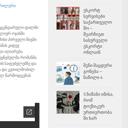
რილერი
ესკორტ
სერვისები
საქართველო
ლეგენდარული ფილმი
შო –
ალიურ ოჯახში
შეარჩიეთ
მისი პირველი წიგნი
სასურველი
ამას კიდევ
ესკორტი
დი აღიარება
ონლაინ
ეყნებულმა რომანმა
ის საფუძვლებზე და
შენი მაცდური
სა და კეთილშობილ
გონება –
ულ წარმოდგენას
ნაწილი 4
ესტსელერად იქცა,
რმა ფრენსის ფორდ
დარული ფილმი
5 ნიშანი იმისა,
რომ
ტოქსიკურ
ურთიერთობა
ში ხარ