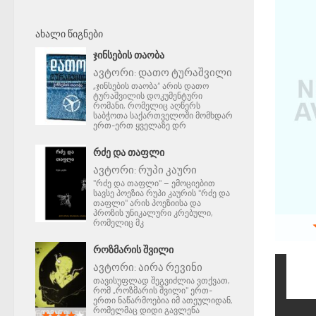
ᲐᲮᲐᲚᲘ ᲬᲘᲒᲜᲔᲑᲘ
ᲯᲘᲜᲡᲔᲑᲘᲡ ᲗᲐᲝᲑᲐ
ავტორი:
დათო ტურაშვილი
„ჯინსების თაობა“ არის დათო
ტურაშვილის დოკუმენტური
რომანი, რომელიც აღწერს
საბჭოთა საქართველოში მომხდარ
ერთ-ერთ ყველაზე დრ
ᲠᲫᲔ ᲓᲐ ᲗᲐᲤᲚᲘ
ავტორი:
რუპი კაური
"რძე და თაფლი" – ემოციებით
სავსე პოეზია რუპი კაურის "რძე და
თაფლი" არის პოეზიისა და
პროზის უნიკალური კრებული,
რომელიც მკ
ᲠᲝᲖᲛᲐᲠᲘᲡ ᲨᲕᲘᲚᲘ
ავტორი:
აირა რევინი
თავისუფლად შეგვიძლია ვთქვათ,
რომ „როზმარის შვილი" ერთ-
ერთი ნაწარმოებია იმ ათეულიდან,
რომელმაც დიდი გავლენა