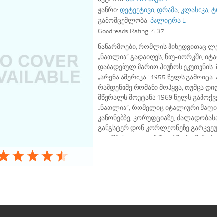
ჟანრი:
დეტექტივი
,
დრამა
,
კლასიკა
,
ტ
გამომცემლობა:
პალიტრა L
Goodreads Rating:
4.37
ნაწარმოები, რომლის მიხედვითაც 
„ნათლია“ გადაიღეს, ნიუ-იორკში, იტ
დაბადებულ მარიო პიუზოს ეკუთვნის. 
„არენა ამერიკა“ 1955 წელს გამოიცა. 
რამდენიმე რომანი მოჰყვა, თუმცა დი
მწერალს მოუტანა 1969 წელს გამოქვ
„ნათლია“, რომელიც იტალიური მაფი
კანონებზე, კორუფციაზე, ძალადობა
განგსტერ დონ კორლეონეზე გარკვე
გვიქმნის. 1970-იან წლებში რომანი ბ
1972 წელს კი მის მიხედვით რეჟისო
კოპოლამ ამავე სახელობის ლეგენ
გადაიღო. ფილმის სცენარი თავად…