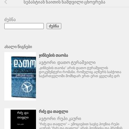
სებასტიან ნაითის ნამდვილი ცხოვრება
ძებნა
ძებნა
ᲐᲮᲐᲚᲘ ᲬᲘᲒᲜᲔᲑᲘ
ᲯᲘᲜᲡᲔᲑᲘᲡ ᲗᲐᲝᲑᲐ
ავტორი:
დათო ტურაშვილი
„ჯინსების თაობა“ არის დათო ტურაშვილის
დოკუმენტური რომანი, რომელიც აღწერს საბჭოთა
საქართველოში მომხდარ ერთ-ერთ ყველაზე დრ
ᲠᲫᲔ ᲓᲐ ᲗᲐᲤᲚᲘ
ავტორი:
რუპი კაური
"რძე და თაფლი" – ემოციებით სავსე პოეზია რუპი
კაურის "რძე და თაფლი" არის პოეზიისა და პროზის