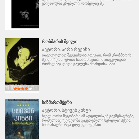
უნიკალური კრებული, რომელიც მკ
ᲠᲝᲖᲛᲐᲠᲘᲡ ᲨᲕᲘᲚᲘ
ავტორი:
აირა რევინი
თავისუფლად შეგვიძლია ვთქვათ, რომ „როზმარის
შვილი" ერთ-ერთი ნაწარმოებია იმ ათეულიდან,
რომელმაც დიდი გავლენა მოახდინა საში
ᲡᲘᲖᲛᲐᲠᲗᲛᲭᲔᲠᲘ
ავტორი:
სტივენ კინგი
ხვალ ოთხი მეგობარი იმ ადგილისკენ გაემგზავრება,
რომელსაც "კედელში გაკეთებული ხვრელი" ჰქვია.
წინ ნანატრი რვა დღე ელოდებათ.