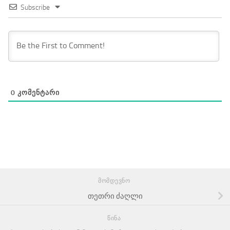
Subscribe
0
ᲙᲝᲛᲔᲜᲢᲐᲠᲘ
ᲛᲝᲛᲓᲔᲕᲜᲝ
თეთრი ძაღლი
ᲬᲘᲜᲐ