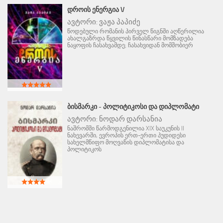
ᲓᲠᲝᲘᲡ ᲔᲜᲔᲠᲒᲘᲐ V
ავტორი:
ვაჟა პაპიძე
წოდებული რომანის პირველ წიგნში აღწერილია
ახალგაზრდა წყვილის წინასწარი მომზადება
ნაყოფის ჩასახვამდე; ჩასახვიდან მომშობიერ
ᲑᲘᲡᲛᲐᲠᲙᲘ - ᲞᲝᲚᲘᲢᲘᲙᲝᲡᲘ ᲓᲐ ᲓᲘᲞᲚᲝᲛᲐᲢᲘ
ავტორი:
ნოდარ დარსანია
ნაშრომში წარმოდგენილია XIX საუკუნის II
ნახევარში, ევროპის ერთ-ერთი პუდიდესი
სახელმწიფო მოღვაწის დიპლომატისა და
პოლიტიკოს