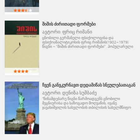
ᲨᲘᲨᲘᲡ ᲫᲘᲠᲘᲗᲐᲓᲘ ᲤᲝᲠᲛᲔᲑᲘ
ავტორი:
ფრიც რიმანი
ცნობილი გერმანელი ფსიქოლოგისა და
ფსიქოანალიტიკოსის ფრიც რიმანის(1902–1979)
წიგნი – "შიშის ძირითადი ფორმები" . პოპულარული
ᲩᲕᲔᲜ ᲒᲐᲜᲕᲙᲣᲠᲜᲐᲕᲗ ᲓᲔᲓᲐᲛᲘᲬᲐᲡ ᲡᲜᲔᲣᲚᲔᲑᲐᲗᲐᲒᲐᲜ
ავტორი:
დენიზა სუმბაძე
"წინამდებარე წიგნი წარმოადგენს ცნობილი
მეცნიერისა და საზოგადო მოღვაწის, ივანე
ჯავახიშვილის სახელობის თბილისის სახელმწიფო