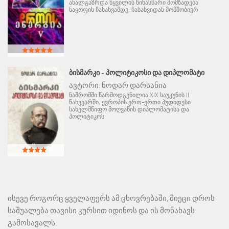
ახალგაზრდა წყვილის წინასწარი მომზადება
ნაყოფის ჩასახვამდე; ჩასახვიდან მომშობიერ
ᲑᲘᲡᲛᲐᲠᲙᲘ - ᲞᲝᲚᲘᲢᲘᲙᲝᲡᲘ ᲓᲐ ᲓᲘᲞᲚᲝᲛᲐᲢᲘ
ავტორი:
ნოდარ დარსანია
ნაშრომში წარმოდგენილია XIX საუკუნის II
ნახევარში, ევროპის ერთ-ერთი პუდიდესი
სახელმწიფო მოღვაწის დიპლომატისა და
პოლიტიკოს
ისევე როგორც ყველაფერს ამ ცხოვრებაში, მიეცი დროს
საშუალება თავისი კურსით იდინოს და ის მონახავს
გამოსავალს.