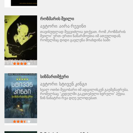
ᲠᲝᲖᲛᲐᲠᲘᲡ ᲨᲕᲘᲚᲘ
ავტორი:
აირა რევინი
თავისუფლად შეგვიძლია ვთქვათ, რომ „როზმარის
შვილი" ერთ-ერთი ნაწარმოებია იმ ათეულიდან,
რომელმაც დიდი გავლენა მოახდინა საში
ᲡᲘᲖᲛᲐᲠᲗᲛᲭᲔᲠᲘ
ავტორი:
სტივენ კინგი
ხვალ ოთხი მეგობარი იმ ადგილისკენ გაემგზავრება,
რომელსაც "კედელში გაკეთებული ხვრელი" ჰქვია.
წინ ნანატრი რვა დღე ელოდებათ.