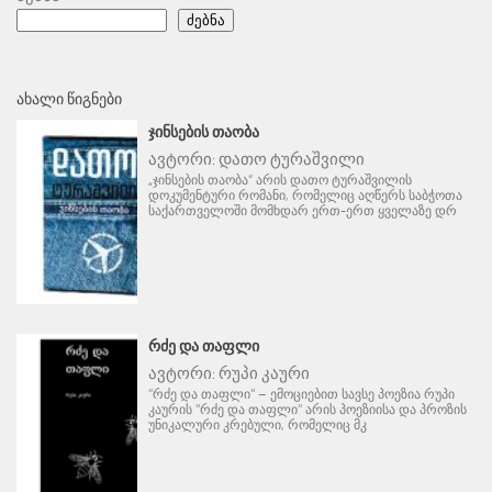
ძებნა
ᲐᲮᲐᲚᲘ ᲬᲘᲒᲜᲔᲑᲘ
ᲯᲘᲜᲡᲔᲑᲘᲡ ᲗᲐᲝᲑᲐ
ავტორი:
დათო ტურაშვილი
„ჯინსების თაობა“ არის დათო ტურაშვილის
დოკუმენტური რომანი, რომელიც აღწერს საბჭოთა
საქართველოში მომხდარ ერთ-ერთ ყველაზე დრ
ᲠᲫᲔ ᲓᲐ ᲗᲐᲤᲚᲘ
ავტორი:
რუპი კაური
"რძე და თაფლი" – ემოციებით სავსე პოეზია რუპი
კაურის "რძე და თაფლი" არის პოეზიისა და პროზის
უნიკალური კრებული, რომელიც მკ