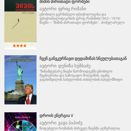
ᲨᲘᲨᲘᲡ ᲫᲘᲠᲘᲗᲐᲓᲘ ᲤᲝᲠᲛᲔᲑᲘ
ავტორი:
ფრიც რიმანი
ცნობილი გერმანელი ფსიქოლოგისა და
ფსიქოანალიტიკოსის ფრიც რიმანის(1902–1979)
წიგნი – "შიშის ძირითადი ფორმები" . პოპულარული
ᲩᲕᲔᲜ ᲒᲐᲜᲕᲙᲣᲠᲜᲐᲕᲗ ᲓᲔᲓᲐᲛᲘᲬᲐᲡ ᲡᲜᲔᲣᲚᲔᲑᲐᲗᲐᲒᲐᲜ
ავტორი:
დენიზა სუმბაძე
"წინამდებარე წიგნი წარმოადგენს ცნობილი
მეცნიერისა და საზოგადო მოღვაწის, ივანე
ჯავახიშვილის სახელობის თბილისის სახელმწიფო
ᲓᲠᲝᲘᲡ ᲔᲜᲔᲠᲒᲘᲐ V
ავტორი:
ვაჟა პაპიძე
წოდებული რომანის პირველ წიგნში აღწერილია