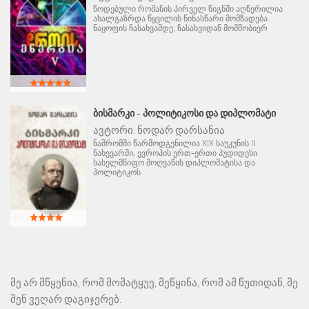
წოდებული რომანის პირველ წიგნში აღწერილია
ახალგაზრდა წყვილის წინასწარი მომზადება
ნაყოფის ჩასახვამდე; ჩასახვიდან მომშობიერ
ᲑᲘᲡᲛᲐᲠᲙᲘ - ᲞᲝᲚᲘᲢᲘᲙᲝᲡᲘ ᲓᲐ ᲓᲘᲞᲚᲝᲛᲐᲢᲘ
ავტორი:
ნოდარ დარსანია
ნაშრომში წარმოდგენილია XIX საუკუნის II
ნახევარში, ევროპის ერთ-ერთი პუდიდესი
სახელმწიფო მოღვაწის დიპლომატისა და
პოლიტიკოს
მე არ მწყენია, რომ მომატყუე, მეწყინა, რომ ამ წუთიდან, მე
შენ ვეღარ დაგიჯერებ.