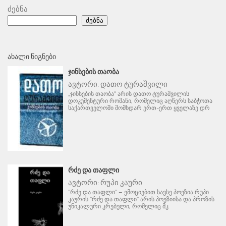
ძებნა
ძებნა
ᲐᲮᲐᲚᲘ ᲬᲘᲒᲜᲔᲑᲘ
ᲯᲘᲜᲡᲔᲑᲘᲡ ᲗᲐᲝᲑᲐ
ავტორი:
დათო ტურაშვილი
„ჯინსების თაობა“ არის დათო ტურაშვილის
დოკუმენტური რომანი, რომელიც აღწერს საბჭოთა
საქართველოში მომხდარ ერთ-ერთ ყველაზე დრ
ᲠᲫᲔ ᲓᲐ ᲗᲐᲤᲚᲘ
ავტორი:
რუპი კაური
"რძე და თაფლი" – ემოციებით სავსე პოეზია რუპი
კაურის "რძე და თაფლი" არის პოეზიისა და პროზის
უნიკალური კრებული, რომელიც მკ