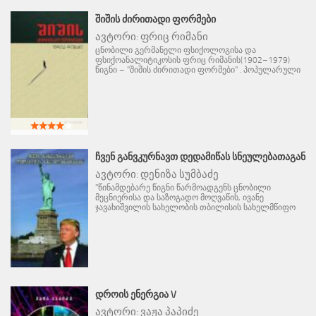
ᲨᲘᲨᲘᲡ ᲫᲘᲠᲘᲗᲐᲓᲘ ᲤᲝᲠᲛᲔᲑᲘ
ავტორი:
ფრიც რიმანი
ცნობილი გერმანელი ფსიქოლოგისა და
ფსიქოანალიტიკოსის ფრიც რიმანის(1902–1979)
წიგნი – "შიშის ძირითადი ფორმები" . პოპულარული
ᲩᲕᲔᲜ ᲒᲐᲜᲕᲙᲣᲠᲜᲐᲕᲗ ᲓᲔᲓᲐᲛᲘᲬᲐᲡ ᲡᲜᲔᲣᲚᲔᲑᲐᲗᲐᲒᲐᲜ
ავტორი:
დენიზა სუმბაძე
"წინამდებარე წიგნი წარმოადგენს ცნობილი
მეცნიერისა და საზოგადო მოღვაწის, ივანე
ჯავახიშვილის სახელობის თბილისის სახელმწიფო
ᲓᲠᲝᲘᲡ ᲔᲜᲔᲠᲒᲘᲐ V
ავტორი:
ვაჟა პაპიძე