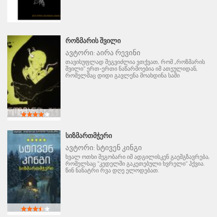
ᲠᲝᲖᲛᲐᲠᲘᲡ ᲨᲕᲘᲚᲘ
ავტორი:
აირა რევინი
თავისუფლად შეგვიძლია ვთქვათ, რომ „როზმარის
შვილი" ერთ-ერთი ნაწარმოებია იმ ათეულიდან,
რომელმაც დიდი გავლენა მოახდინა საში
ᲡᲘᲖᲛᲐᲠᲗᲛᲭᲔᲠᲘ
ავტორი:
სტივენ კინგი
ხვალ ოთხი მეგობარი იმ ადგილისკენ გაემგზავრება,
რომელსაც "კედელში გაკეთებული ხვრელი" ჰქვია.
წინ ნანატრი რვა დღე ელოდებათ.