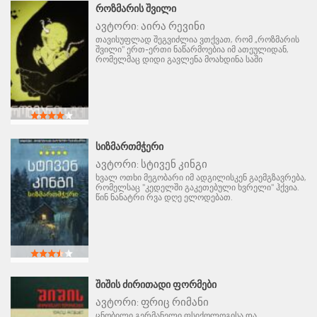
ᲠᲝᲖᲛᲐᲠᲘᲡ ᲨᲕᲘᲚᲘ
ავტორი:
აირა რევინი
თავისუფლად შეგვიძლია ვთქვათ, რომ „როზმარის
შვილი" ერთ-ერთი ნაწარმოებია იმ ათეულიდან,
რომელმაც დიდი გავლენა მოახდინა საში
ᲡᲘᲖᲛᲐᲠᲗᲛᲭᲔᲠᲘ
ავტორი:
სტივენ კინგი
ხვალ ოთხი მეგობარი იმ ადგილისკენ გაემგზავრება,
რომელსაც "კედელში გაკეთებული ხვრელი" ჰქვია.
წინ ნანატრი რვა დღე ელოდებათ.
ᲨᲘᲨᲘᲡ ᲫᲘᲠᲘᲗᲐᲓᲘ ᲤᲝᲠᲛᲔᲑᲘ
ავტორი:
ფრიც რიმანი
ცნობილი გერმანელი ფსიქოლოგისა და