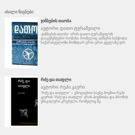
ᲐᲮᲐᲚᲘ ᲬᲘᲒᲜᲔᲑᲘ
ᲯᲘᲜᲡᲔᲑᲘᲡ ᲗᲐᲝᲑᲐ
ავტორი:
დათო ტურაშვილი
„ჯინსების თაობა“ არის დათო ტურაშვილის
დოკუმენტური რომანი, რომელიც აღწერს საბჭოთა
საქართველოში მომხდარ ერთ-ერთ ყველაზე დრ
ᲠᲫᲔ ᲓᲐ ᲗᲐᲤᲚᲘ
ავტორი:
რუპი კაური
"რძე და თაფლი" – ემოციებით სავსე პოეზია რუპი
კაურის "რძე და თაფლი" არის პოეზიისა და პროზის
უნიკალური კრებული, რომელიც მკ