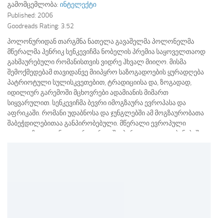
გამომცემლობა:
ინტელექტი
Published:
2006
Goodreads Rating:
3.52
პოლონურიდან თარგმნა ნათელა გავაშელმა პოლონელმა
მწერალმა ჰენრიკ სენკევიჩმა ნობელის პრემია საყოველთაოდ
გახმაურებული რომანისთვის ვიდრე ჰხვალ მიიღო. მისმა
შემოქმედებამ თავიდანვე მიიპყრო საზოგადოების ყურადღება
პატრიოტული სულისკვეთებით, ტრადიციისა და, ზოგადად,
იდილიურ გარემოში მცხოვრები ადამიანის მიმართ
სიყვარულით. სენკევიჩმა ბევრი იმოგზაურა ევროპასა და
აფრიკაში. რომანი უდაბნოსა და ჯუნგლებში ამ მოგზაურობათა
შაბეჭდილებითაა განპირობებული. მწერალი ევროპული
ცივილიზაციიდან ველურ აფრიკაში, პირველყოფილ ბუნებაში
და ადამიანთა სრულიად განსაკუთრებულ საზოგადოებაში
აღმოჩენის თავისებურებებზე მოგვითხრობს.