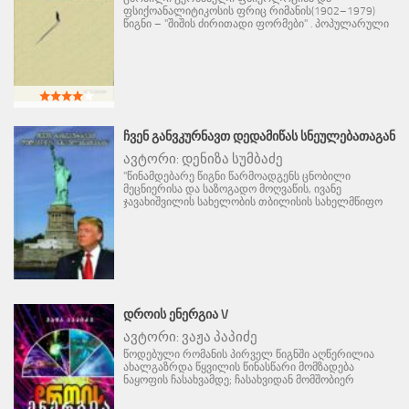
ფსიქოანალიტიკოსის ფრიც რიმანის(1902–1979)
წიგნი – "შიშის ძირითადი ფორმები" . პოპულარული
ᲩᲕᲔᲜ ᲒᲐᲜᲕᲙᲣᲠᲜᲐᲕᲗ ᲓᲔᲓᲐᲛᲘᲬᲐᲡ ᲡᲜᲔᲣᲚᲔᲑᲐᲗᲐᲒᲐᲜ
ავტორი:
დენიზა სუმბაძე
"წინამდებარე წიგნი წარმოადგენს ცნობილი
მეცნიერისა და საზოგადო მოღვაწის, ივანე
ჯავახიშვილის სახელობის თბილისის სახელმწიფო
ᲓᲠᲝᲘᲡ ᲔᲜᲔᲠᲒᲘᲐ V
ავტორი:
ვაჟა პაპიძე
წოდებული რომანის პირველ წიგნში აღწერილია
ახალგაზრდა წყვილის წინასწარი მომზადება
ნაყოფის ჩასახვამდე; ჩასახვიდან მომშობიერ