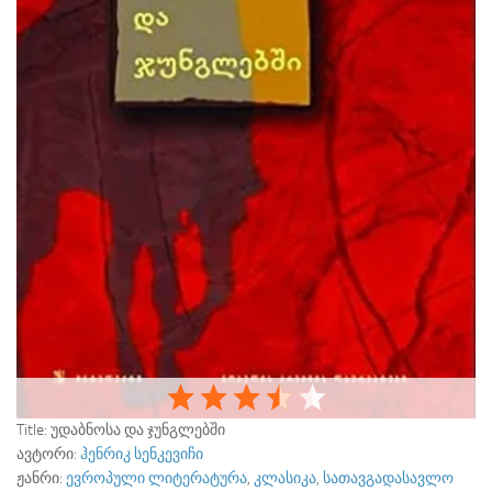
Title:
უდაბნოსა და ჯუნგლებში
ავტორი:
ჰენრიკ სენკევიჩი
ჟანრი:
ევროპული ლიტერატურა
,
კლასიკა
,
სათავგადასავლო