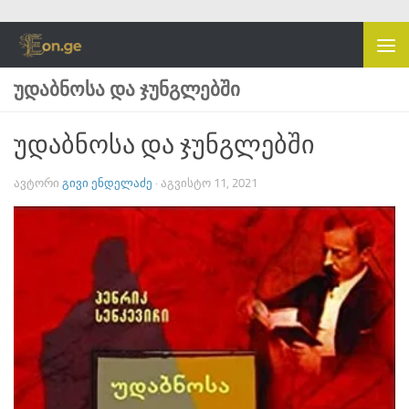
Skip to content
ᲣᲓᲐᲑᲜᲝᲡᲐ ᲓᲐ ᲯᲣᲜᲒᲚᲔᲑᲨᲘ
უდაბნოსა და ჯუნგლებში
ᲐᲕᲢᲝᲠᲘ
ᲒᲘᲕᲘ ᲔᲜᲓᲔᲚᲐᲫᲔ
·
ᲐᲒᲕᲘᲡᲢᲝ 11, 2021