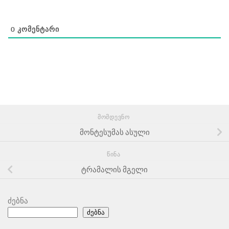
0
ᲙᲝᲛᲔᲜᲢᲐᲠᲘ
ᲛᲝᲛᲓᲔᲕᲜᲝ
მონტესუმას ასული
ᲬᲘᲜᲐ
ტრამალის მგელი
ძებნა
ძებნა