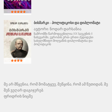
ᲑᲘᲡᲛᲐᲠᲙᲘ - ᲞᲝᲚᲘᲢᲘᲙᲝᲡᲘ ᲓᲐ ᲓᲘᲞᲚᲝᲛᲐᲢᲘ
ავტორი:
ნოდარ დარსანია
ნაშრომში წარმოდგენილია XIX საუკუნის II
ნახევარში, ევროპის ერთ-ერთი პუდიდესი
სახელმწიფო მოღვაწის დიპლომატისა და
პოლიტიკოს
მე არ მწყენია, რომ მომატყუე, მეწყინა, რომ ამ წუთიდან, მე
შენ ვეღარ დაგიჯერებ.
ფრიდრიხ ნიცშე